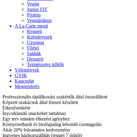
Vegán
Junior FIT
Protein
Vegetáriánus
A La Carte menü
Reggeli
Krémlevesek
Uzsonna
Főétel
Saláták
Desszert
Természetes üdítők
Vélemények
GYIK
Kapcsolat
Megrendelés
Professzionális táplálkozási szakértők által összeállított
Képzett szakácsok által frissen készített
Étkezésenként
Ínycsiklandó snackeket tartalmaz
Egy terv minden étkezési igényhez
Környezetbarát és biológiailag lebomló csomagolás
Akár 20% folyamatos kedvezmény
Ingyenes házhozszállítás (reggel 7 óràtól)