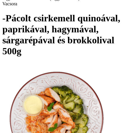
Vacsora
-Pácolt csirkemell quinoával,
paprikával, hagymával,
sárgarépával és brokkolival
500g