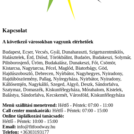
Kapcsolat
A következő városokban vagyunk elérhetőek
Budapest, Ecser, Vecsés, Gyál, Dunaharaszti, Szigetszentmiklós,
Halásztelek, Érd, Diósd, Törökbálint, Budaörs, Budakeszi, Solymár,
Pilisborosjenő, Üröm, Budakalász, Dunakeszi, Fót, Csömör,
Kistarcsa, Nagytarcsa, Pécel, Maglód, Biatorbágy, Göd,
Hajdúszoboszló, Debrecen, Nyírbátor, Nagyhegyes, Nyiradony,
Hajdúböszörmény, Pallag, Nyíregyháza, Nyirbátor, Nyiradony,
Kállósemjén, Nagykálló, Szeged, Algyõ, Deszk, Sándorfalva,
Szatymaz, Domaszék, Kiskunfélegyháza, Mórahalom, Kistelek,
Balástya, Sándorfalva, Kecskemét, Városföld, Kiskunfélegyháza
Menü szállítási menetrend:
Hétfő - Péntek: 07:00 - 11:00
Call center munkaórák:
Hétfő - Péntek: 07:00 - 15:00
Online tàplàlkozàsi tanàcsadò:
Hétfő - Péntek: 10:00 - 15:00
Email:
info@fitfoodway.hu
Telefon:
+36303193177