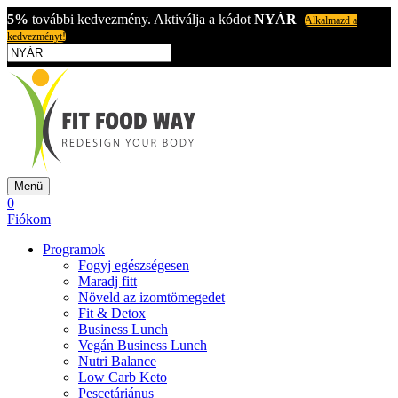
5%
további kedvezmény. Aktiválja a kódot
NYÁR
Alkalmazd a
kedvezményt!
Menü
0
Fiókom
Programok
Fogyj egészségesen
Maradj fitt
Növeld az izomtömegedet
Fit & Detox
Business Lunch
Vegán Business Lunch
Nutri Balance
Low Carb Keto
Pescetáriánus