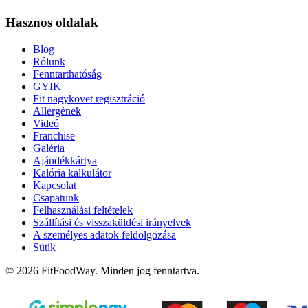
Hasznos oldalak
Blog
Rólunk
Fenntarthatóság
GYIK
Fit nagykövet regisztráció
Allergének
Videó
Franchise
Galéria
Ajándékkártya
Kalória kalkulátor
Kapcsolat
Csapatunk
Felhasználási feltételek
Szállítási és visszaküldési irányelvek
A személyes adatok feldolgozása
Sütik
© 2026 FitFoodWay. Minden jog fenntartva.