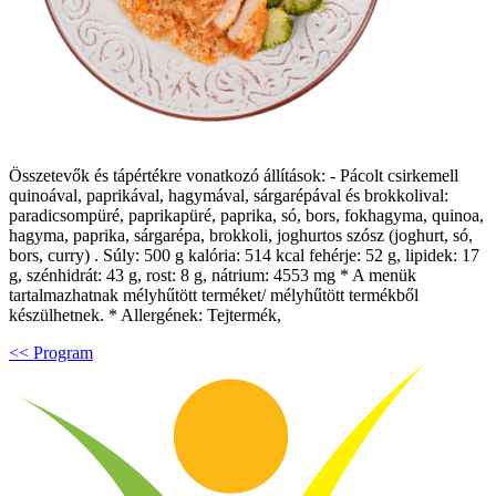
Összetevők és tápértékre vonatkozó állítások: - Pácolt csirkemell
quinoával, paprikával, hagymával, sárgarépával és brokkolival:
paradicsompüré, paprikapüré, paprika, só, bors, fokhagyma, quinoa,
hagyma, paprika, sárgarépa, brokkoli, joghurtos szósz (joghurt, só,
bors, curry) . Súly: 500 g kalória: 514 kcal fehérje: 52 g, lipidek: 17
g, szénhidrát: 43 g, rost: 8 g, nátrium: 4553 mg * A menük
tartalmazhatnak mélyhűtött terméket/ mélyhűtött termékből
készülhetnek. * Allergének: Tejtermék,
<< Program