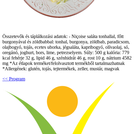
Összetevők és táplálkozási adatok: - Niçoise saláta tonhallal, főtt
burgonyával és zöldbabbal: tonhal, burgonya, zöldbab, paradicsom,
olajbogyó, tojás, ecetes uborka, jégsaláta, kapribogyó, olívaolaj, só,
oregánó, joghurt, bors, lime, petrezselyem. Súly: 500 g kalória: 779
kcal fehérje 32 g, lipid 46 g, szénhidrát 46 g, rost 10 g, nátrium 4582
mg *Az étlapok terméket/felolvasztott termékből tartalmazhatnak
*Allergének: glutén, tojás, tejtermékek, zeller, mustár, magvak
<< Program