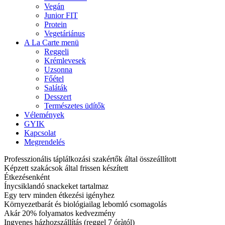
Vegán
Junior FIT
Protein
Vegetáriánus
A La Carte menü
Reggeli
Krémlevesek
Uzsonna
Főétel
Saláták
Desszert
Természetes üdítők
Vélemények
GYIK
Kapcsolat
Megrendelés
Professzionális táplálkozási szakértők által összeállított
Képzett szakácsok által frissen készített
Étkezésenként
Ínycsiklandó snackeket tartalmaz
Egy terv minden étkezési igényhez
Környezetbarát és biológiailag lebomló csomagolás
Akár 20% folyamatos kedvezmény
Ingyenes házhozszállítás (reggel 7 óràtól)