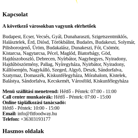
Kapcsolat
A következő városokban vagyunk elérhetőek
Budapest, Ecser, Vecsés, Gyál, Dunaharaszti, Szigetszentmiklós,
Halásztelek, Érd, Diósd, Törökbálint, Budaörs, Budakeszi, Solymár,
Pilisborosjenő, Üröm, Budakalász, Dunakeszi, Fót, Csömör,
Kistarcsa, Nagytarcsa, Pécel, Maglód, Biatorbágy, Göd,
Hajdúszoboszló, Debrecen, Nyírbátor, Nagyhegyes, Nyiradony,
Hajdúböszörmény, Pallag, Nyíregyháza, Nyirbátor, Nyiradony,
Kállósemjén, Nagykálló, Szeged, Algyõ, Deszk, Sándorfalva,
Szatymaz, Domaszék, Kiskunfélegyháza, Mórahalom, Kistelek,
Balástya, Sándorfalva, Kecskemét, Városföld, Kiskunfélegyháza
Menü szállítási menetrend:
Hétfő - Péntek: 07:00 - 11:00
Call center munkaórák:
Hétfő - Péntek: 07:00 - 15:00
Online tàplàlkozàsi tanàcsadò:
Hétfő - Péntek: 10:00 - 15:00
Email:
info@fitfoodway.hu
Telefon:
+36303193177
Hasznos oldalak