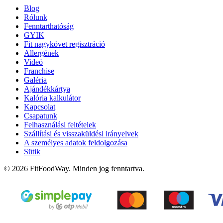
Blog
Rólunk
Fenntarthatóság
GYIK
Fit nagykövet regisztráció
Allergének
Videó
Franchise
Galéria
Ajándékkártya
Kalória kalkulátor
Kapcsolat
Csapatunk
Felhasználási feltételek
Szállítási és visszaküldési irányelvek
A személyes adatok feldolgozása
Sütik
© 2026 FitFoodWay. Minden jog fenntartva.