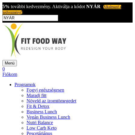
5%
további kedvezmény. Aktiválja a kódot
NYÁR
Alkalmazd a
kedvezményt!
Menü
0
Fiókom
Programok
Fogyj egészségesen
Maradj fitt
Növeld az izomtömegedet
Fit & Detox
Business Lunch
Vegán Business Lunch
Nutri Balance
Low Carb Keto
Pescetáriánus