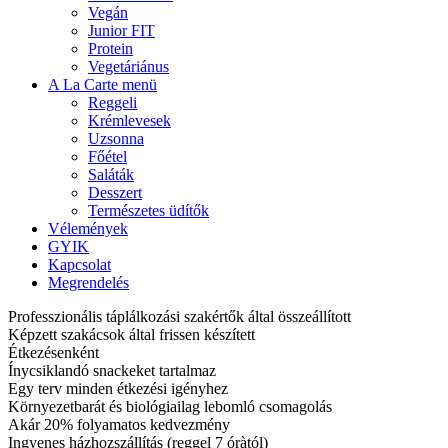
Vegán
Junior FIT
Protein
Vegetáriánus
A La Carte menü
Reggeli
Krémlevesek
Uzsonna
Főétel
Saláták
Desszert
Természetes üdítők
Vélemények
GYIK
Kapcsolat
Megrendelés
Professzionális táplálkozási szakértők által összeállított
Képzett szakácsok által frissen készített
Étkezésenként
Ínycsiklandó snackeket tartalmaz
Egy terv minden étkezési igényhez
Környezetbarát és biológiailag lebomló csomagolás
Akár 20% folyamatos kedvezmény
Ingyenes házhozszállítás (reggel 7 óràtól)