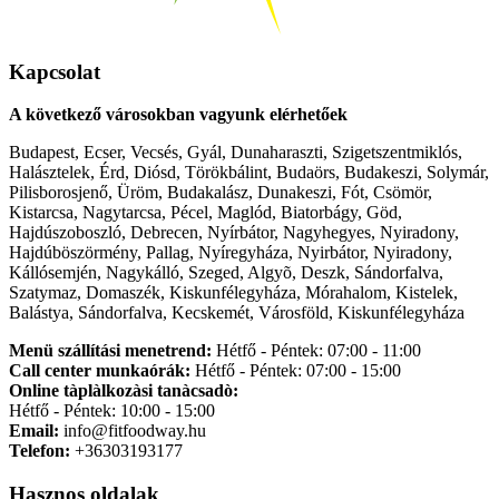
Kapcsolat
A következő városokban vagyunk elérhetőek
Budapest, Ecser, Vecsés, Gyál, Dunaharaszti, Szigetszentmiklós,
Halásztelek, Érd, Diósd, Törökbálint, Budaörs, Budakeszi, Solymár,
Pilisborosjenő, Üröm, Budakalász, Dunakeszi, Fót, Csömör,
Kistarcsa, Nagytarcsa, Pécel, Maglód, Biatorbágy, Göd,
Hajdúszoboszló, Debrecen, Nyírbátor, Nagyhegyes, Nyiradony,
Hajdúböszörmény, Pallag, Nyíregyháza, Nyirbátor, Nyiradony,
Kállósemjén, Nagykálló, Szeged, Algyõ, Deszk, Sándorfalva,
Szatymaz, Domaszék, Kiskunfélegyháza, Mórahalom, Kistelek,
Balástya, Sándorfalva, Kecskemét, Városföld, Kiskunfélegyháza
Menü szállítási menetrend:
Hétfő - Péntek: 07:00 - 11:00
Call center munkaórák:
Hétfő - Péntek: 07:00 - 15:00
Online tàplàlkozàsi tanàcsadò:
Hétfő - Péntek: 10:00 - 15:00
Email:
info@fitfoodway.hu
Telefon:
+36303193177
Hasznos oldalak