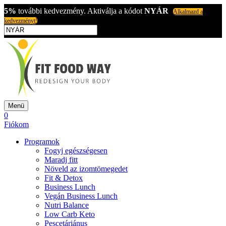
5%
további kedvezmény. Aktiválja a kódot
NYÁR
Alkalmazd a
kedvezményt!
Menü
0
Fiókom
Programok
Fogyj egészségesen
Maradj fitt
Növeld az izomtömegedet
Fit & Detox
Business Lunch
Vegán Business Lunch
Nutri Balance
Low Carb Keto
Pescetáriánus