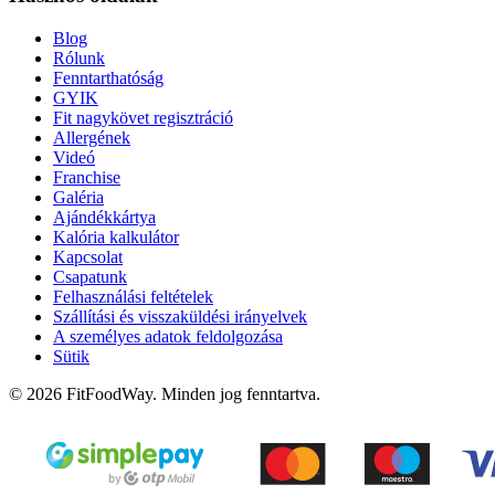
Blog
Rólunk
Fenntarthatóság
GYIK
Fit nagykövet regisztráció
Allergének
Videó
Franchise
Galéria
Ajándékkártya
Kalória kalkulátor
Kapcsolat
Csapatunk
Felhasználási feltételek
Szállítási és visszaküldési irányelvek
A személyes adatok feldolgozása
Sütik
© 2026 FitFoodWay. Minden jog fenntartva.