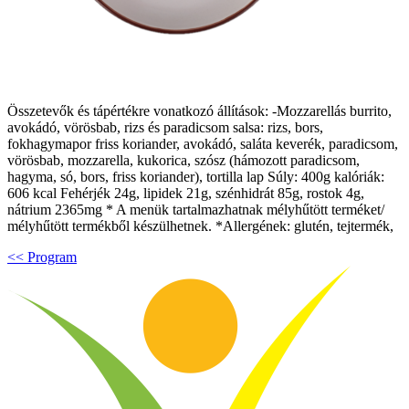
Összetevők és tápértékre vonatkozó állítások: -Mozzarellás burrito,
avokádó, vörösbab, rizs és paradicsom salsa: rizs, bors,
fokhagymapor friss koriander, avokádó, saláta keverék, paradicsom,
vörösbab, mozzarella, kukorica, szósz (hámozott paradicsom,
hagyma, só, bors, friss koriander), tortilla lap Súly: 400g kalóriák:
606 kcal Fehérjék 24g, lipidek 21g, szénhidrát 85g, rostok 4g,
nátrium 2365mg * A menük tartalmazhatnak mélyhűtött terméket/
mélyhűtött termékből készülhetnek. *Allergének: glutén, tejtermék,
<< Program