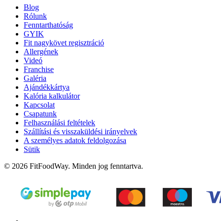
Blog
Rólunk
Fenntarthatóság
GYIK
Fit nagykövet regisztráció
Allergének
Videó
Franchise
Galéria
Ajándékkártya
Kalória kalkulátor
Kapcsolat
Csapatunk
Felhasználási feltételek
Szállítási és visszaküldési irányelvek
A személyes adatok feldolgozása
Sütik
© 2026 FitFoodWay. Minden jog fenntartva.