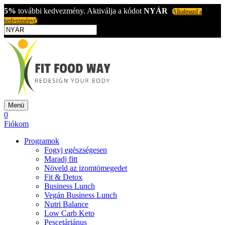
5%
további kedvezmény. Aktiválja a kódot
NYÁR
Alkalmazd a
kedvezményt!
Menü
0
Fiókom
Programok
Fogyj egészségesen
Maradj fitt
Növeld az izomtömegedet
Fit & Detox
Business Lunch
Vegán Business Lunch
Nutri Balance
Low Carb Keto
Pescetáriánus