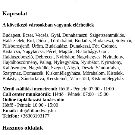
Kapcsolat
A következő városokban vagyunk elérhetőek
Budapest, Ecser, Vecsés, Gyál, Dunaharaszti, Szigetszentmiklós,
Halásztelek, Érd, Diósd, Törökbálint, Budaörs, Budakeszi, Solymár,
Pilisborosjenő, Üröm, Budakalász, Dunakeszi, Fót, Csömör,
Kistarcsa, Nagytarcsa, Pécel, Maglód, Biatorbágy, Göd,
Hajdúszoboszló, Debrecen, Nyírbátor, Nagyhegyes, Nyiradony,
Hajdúböszörmény, Pallag, Nyíregyháza, Nyirbátor, Nyiradony,
Kállósemjén, Nagykálló, Szeged, Algyõ, Deszk, Sándorfalva,
Szatymaz, Domaszék, Kiskunfélegyháza, Mórahalom, Kistelek,
Balástya, Sándorfalva, Kecskemét, Városföld, Kiskunfélegyháza
Menü szállítási menetrend:
Hétfő - Péntek: 07:00 - 11:00
Call center munkaórák:
Hétfő - Péntek: 07:00 - 15:00
Online tàplàlkozàsi tanàcsadò:
Hétfő - Péntek: 10:00 - 15:00
Email:
info@fitfoodway.hu
Telefon:
+36303193177
Hasznos oldalak