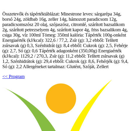
Összetevők és tápértéktáblázat: Minestrone leves: sárgarépa 34g,
borsó 24g, zöldbab 16g, zeller 14g, hámozott paradicsom 12g,
paradicsomszósz 20 olaj, szójaszósz, citromlé, szárított bazsalikom
2g, szárított petrezselyem 4g, szárított kapor 4g, friss bazsalikom 4g,
csiga 30g, víz 100ml Tömeg: 350ml kalória: Tápérték 100g-onként
Energiaérték (kJ/kcal): 322,6 / 77,2, Zsír (g): 3,2 ebből: Telített
zsírsavak (g) 0,3, Szénhidrát (g): 8,4 ebből: Cukrok (g): 2,5, Fehérje
(g): 2,7, Só (g): 0,6 Tápérték adagonként (350,00g) Energiaérték
(kJ/kcal): 1129,2 / 270,3, Zsír (g): 11,2 ebből: Telített zsírsavak (g)
1,2, Szénhidrátok (g): 29,4 ebből: Cukrok (g): 8,6, Fehérjék (g): 9,4,
Só (g): 2,2 Allergéneket tartalmaz: Glutént, Szóját, Zellert
<< Program