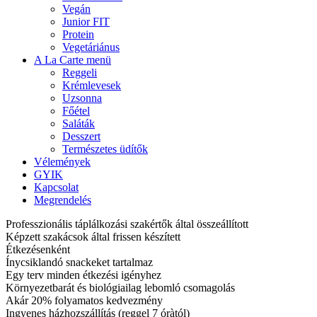
Vegán
Junior FIT
Protein
Vegetáriánus
A La Carte menü
Reggeli
Krémlevesek
Uzsonna
Főétel
Saláták
Desszert
Természetes üdítők
Vélemények
GYIK
Kapcsolat
Megrendelés
Professzionális táplálkozási szakértők által összeállított
Képzett szakácsok által frissen készített
Étkezésenként
Ínycsiklandó snackeket tartalmaz
Egy terv minden étkezési igényhez
Környezetbarát és biológiailag lebomló csomagolás
Akár 20% folyamatos kedvezmény
Ingyenes házhozszállítás (reggel 7 óràtól)