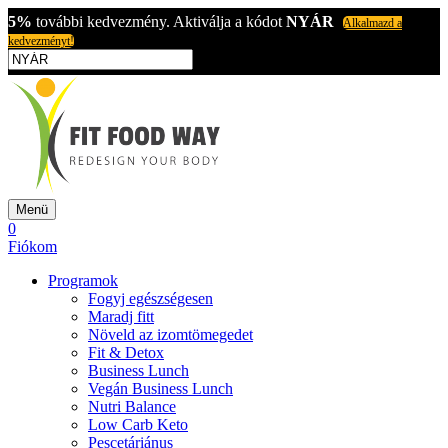
5%
további kedvezmény. Aktiválja a kódot
NYÁR
Alkalmazd a
kedvezményt!
Menü
0
Fiókom
Programok
Fogyj egészségesen
Maradj fitt
Növeld az izomtömegedet
Fit & Detox
Business Lunch
Vegán Business Lunch
Nutri Balance
Low Carb Keto
Pescetáriánus