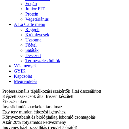
Vegán
Junior FIT
Protein
Vegetáriánus
A La Carte menü
Reggeli
Krémlevesek
Uzsonna
Főétel
Saláták
Desszert
Természetes üdítők
Vélemények
GYIK
Kapcsolat
Megrendelés
Professzionális táplálkozási szakértők által összeállított
Képzett szakácsok által frissen készített
Étkezésenként
Ínycsiklandó snackeket tartalmaz
Egy terv minden étkezési igényhez
Környezetbarát és biológiailag lebomló csomagolás
Akár 20% folyamatos kedvezmény
Ingyenes házhozszállítás (reggel 7 óràtól)