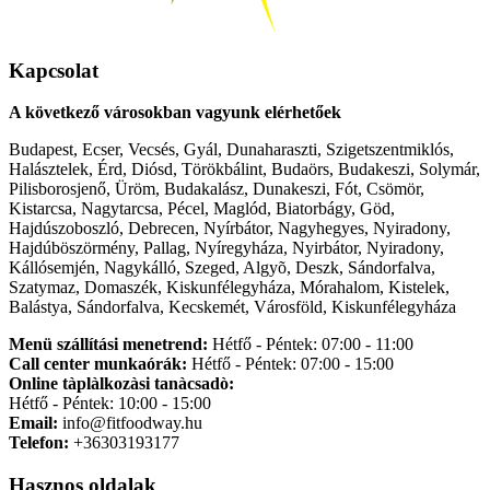
Kapcsolat
A következő városokban vagyunk elérhetőek
Budapest, Ecser, Vecsés, Gyál, Dunaharaszti, Szigetszentmiklós,
Halásztelek, Érd, Diósd, Törökbálint, Budaörs, Budakeszi, Solymár,
Pilisborosjenő, Üröm, Budakalász, Dunakeszi, Fót, Csömör,
Kistarcsa, Nagytarcsa, Pécel, Maglód, Biatorbágy, Göd,
Hajdúszoboszló, Debrecen, Nyírbátor, Nagyhegyes, Nyiradony,
Hajdúböszörmény, Pallag, Nyíregyháza, Nyirbátor, Nyiradony,
Kállósemjén, Nagykálló, Szeged, Algyõ, Deszk, Sándorfalva,
Szatymaz, Domaszék, Kiskunfélegyháza, Mórahalom, Kistelek,
Balástya, Sándorfalva, Kecskemét, Városföld, Kiskunfélegyháza
Menü szállítási menetrend:
Hétfő - Péntek: 07:00 - 11:00
Call center munkaórák:
Hétfő - Péntek: 07:00 - 15:00
Online tàplàlkozàsi tanàcsadò:
Hétfő - Péntek: 10:00 - 15:00
Email:
info@fitfoodway.hu
Telefon:
+36303193177
Hasznos oldalak