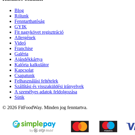
Blog
Rólunk
Fenntarthatóság
GYIK
Fit nagykövet regisztráció
Allergének
Videó
Franchise
Galéria
Ajándékkártya
Kalória kalkulátor
Kapcsolat
Csapatunk
Felhasználási feltételek
Szállítási és visszaküldési irányelvek
A személyes adatok feldolgozása
Sütik
© 2026 FitFoodWay. Minden jog fenntartva.