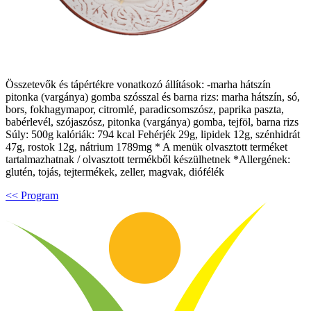
Összetevők és tápértékre vonatkozó állítások: -marha hátszín
pitonka (vargánya) gomba szósszal és barna rizs: marha hátszín, só,
bors, fokhagymapor, citromlé, paradicsomszósz, paprika paszta,
babérlevél, szójaszósz, pitonka (vargánya) gomba, tejföl, barna rizs
Súly: 500g kalóriák: 794 kcal Fehérjék 29g, lipidek 12g, szénhidrát
47g, rostok 12g, nátrium 1789mg * A menük olvasztott terméket
tartalmazhatnak / olvasztott termékből készülhetnek *Allergének:
glutén, tojás, tejtermékek, zeller, magvak, diófélék
<< Program