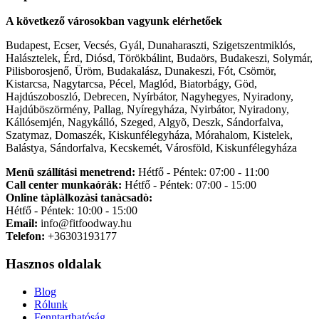
A következő városokban vagyunk elérhetőek
Budapest, Ecser, Vecsés, Gyál, Dunaharaszti, Szigetszentmiklós,
Halásztelek, Érd, Diósd, Törökbálint, Budaörs, Budakeszi, Solymár,
Pilisborosjenő, Üröm, Budakalász, Dunakeszi, Fót, Csömör,
Kistarcsa, Nagytarcsa, Pécel, Maglód, Biatorbágy, Göd,
Hajdúszoboszló, Debrecen, Nyírbátor, Nagyhegyes, Nyiradony,
Hajdúböszörmény, Pallag, Nyíregyháza, Nyirbátor, Nyiradony,
Kállósemjén, Nagykálló, Szeged, Algyõ, Deszk, Sándorfalva,
Szatymaz, Domaszék, Kiskunfélegyháza, Mórahalom, Kistelek,
Balástya, Sándorfalva, Kecskemét, Városföld, Kiskunfélegyháza
Menü szállítási menetrend:
Hétfő - Péntek: 07:00 - 11:00
Call center munkaórák:
Hétfő - Péntek: 07:00 - 15:00
Online tàplàlkozàsi tanàcsadò:
Hétfő - Péntek: 10:00 - 15:00
Email:
info@fitfoodway.hu
Telefon:
+36303193177
Hasznos oldalak
Blog
Rólunk
Fenntarthatóság