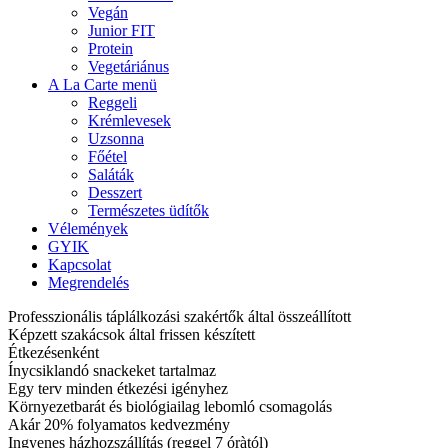
Vegán
Junior FIT
Protein
Vegetáriánus
A La Carte menü
Reggeli
Krémlevesek
Uzsonna
Főétel
Saláták
Desszert
Természetes üdítők
Vélemények
GYIK
Kapcsolat
Megrendelés
Professzionális táplálkozási szakértők által összeállított
Képzett szakácsok által frissen készített
Étkezésenként
Ínycsiklandó snackeket tartalmaz
Egy terv minden étkezési igényhez
Környezetbarát és biológiailag lebomló csomagolás
Akár 20% folyamatos kedvezmény
Ingyenes házhozszállítás (reggel 7 óràtól)