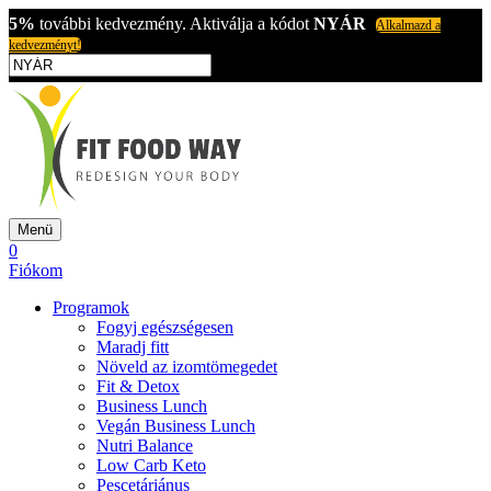
5%
további kedvezmény. Aktiválja a kódot
NYÁR
Alkalmazd a
kedvezményt!
Menü
0
Fiókom
Programok
Fogyj egészségesen
Maradj fitt
Növeld az izomtömegedet
Fit & Detox
Business Lunch
Vegán Business Lunch
Nutri Balance
Low Carb Keto
Pescetáriánus