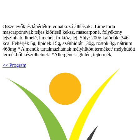
Összetevők és tápértékre vonatkozó állítások: -Lime torta
mascarponéval: teljes kiőrlésű keksz, mascarponé, folyékony
tejszínhab, limelé, limehéj, fruktóz, tej. Súly: 200g kalóriák: 346
kcal Fehérjék 5g, lipidek 15g, szénhidrát 130g, rostok 3g, nátrium
468mg * A menük tartalmazhatnak mélyhűtött terméket/ mélyhűtött
termékből készülhetnek. *Allergének: glutén, tejtermék,
<< Program