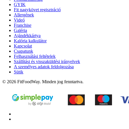
GYIK
Fit nagykövet regisztráció
Allergének
Videó
Franchise
Galéria
Ajándékkártya
Kalória kalkulátor
Kapcsolat
Csapatunk
Felhasználási feltételek
Szállítási és visszaküldési irányelvek
A személyes adatok feldolgozása
Sütik
© 2026 FitFoodWay. Minden jog fenntartva.