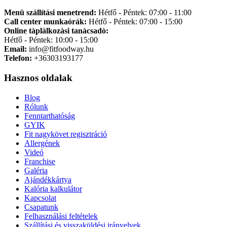
Menü szállítási menetrend:
Hétfő - Péntek: 07:00 - 11:00
Call center munkaórák:
Hétfő - Péntek: 07:00 - 15:00
Online tàplàlkozàsi tanàcsadò:
Hétfő - Péntek: 10:00 - 15:00
Email:
info@fitfoodway.hu
Telefon:
+36303193177
Hasznos oldalak
Blog
Rólunk
Fenntarthatóság
GYIK
Fit nagykövet regisztráció
Allergének
Videó
Franchise
Galéria
Ajándékkártya
Kalória kalkulátor
Kapcsolat
Csapatunk
Felhasználási feltételek
Szállítási és visszaküldési irányelvek