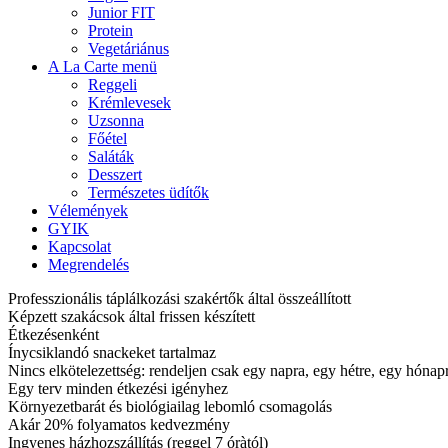
Junior FIT
Protein
Vegetáriánus
A La Carte menü
Reggeli
Krémlevesek
Uzsonna
Főétel
Saláták
Desszert
Természetes üdítők
Vélemények
GYIK
Kapcsolat
Megrendelés
Professzionális táplálkozási szakértők által összeállított
Képzett szakácsok által frissen készített
Étkezésenként
Ínycsiklandó snackeket tartalmaz
Nincs elkötelezettség: rendeljen csak egy napra, egy hétre, egy hóna
Egy terv minden étkezési igényhez
Környezetbarát és biológiailag lebomló csomagolás
Akár 20% folyamatos kedvezmény
Ingyenes házhozszállítás (reggel 7 óràtól)