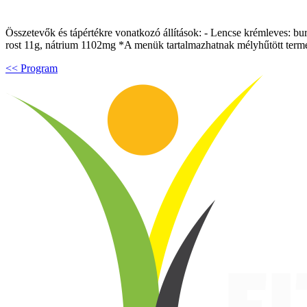
Összetevők és tápértékre vonatkozó állítások: - Lencse krémleves: burg
rost 11g, nátrium 1102mg *A menük tartalmazhatnak mélyhűtött termék
<< Program