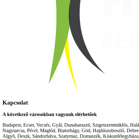
Kapcsolat
A következő városokban vagyunk elérhetőek
Budapest, Ecser, Vecsés, Gyál, Dunaharaszti, Szigetszentmiklós, Hal
Nagytarcsa, Pécel, Maglód, Biatorbágy, Göd, Hajdúszoboszló, Debre
Algyõ, Deszk, Sándorfalva, Szatymaz, Domaszék, Kiskunfélegyháza,