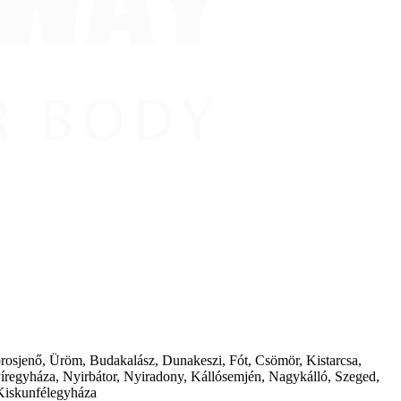
borosjenő, Üröm, Budakalász, Dunakeszi, Fót, Csömör, Kistarcsa,
íregyháza, Nyirbátor, Nyiradony, Kállósemjén, Nagykálló, Szeged,
Kiskunfélegyháza