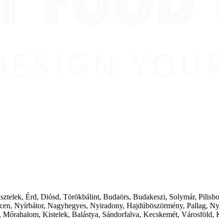
ásztelek, Érd, Diósd, Törökbálint, Budaörs, Budakeszi, Solymár, Pilis
cen, Nyírbátor, Nagyhegyes, Nyiradony, Hajdúböszörmény, Pallag, Ny
 Mórahalom, Kistelek, Balástya, Sándorfalva, Kecskemét, Városföld, 