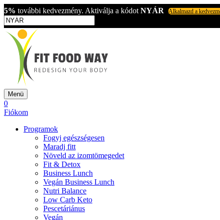
5%
további kedvezmény. Aktiválja a kódot
NYÁR
Alkalmazd a kedvezm
Menü
0
Fiókom
Programok
Fogyj egészségesen
Maradj fitt
Növeld az izomtömegedet
Fit & Detox
Business Lunch
Vegán Business Lunch
Nutri Balance
Low Carb Keto
Pescetáriánus
Vegán