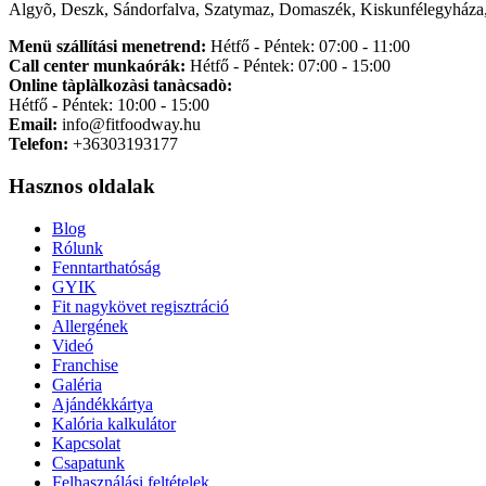
Algyõ, Deszk, Sándorfalva, Szatymaz, Domaszék, Kiskunfélegyháza,
Menü szállítási menetrend:
Hétfő - Péntek: 07:00 - 11:00
Call center munkaórák:
Hétfő - Péntek: 07:00 - 15:00
Online tàplàlkozàsi tanàcsadò:
Hétfő - Péntek: 10:00 - 15:00
Email:
info@fitfoodway.hu
Telefon:
+36303193177
Hasznos oldalak
Blog
Rólunk
Fenntarthatóság
GYIK
Fit nagykövet regisztráció
Allergének
Videó
Franchise
Galéria
Ajándékkártya
Kalória kalkulátor
Kapcsolat
Csapatunk
Felhasználási feltételek