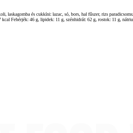
koli, laskagomba és cukkíni: lazac, só, bors, hal fűszer, rizs paradicsom
kcal Fehérjék: 46 g, lipidek: 11 g, szénhidrát: 62 g, rostok: 11 g, ná