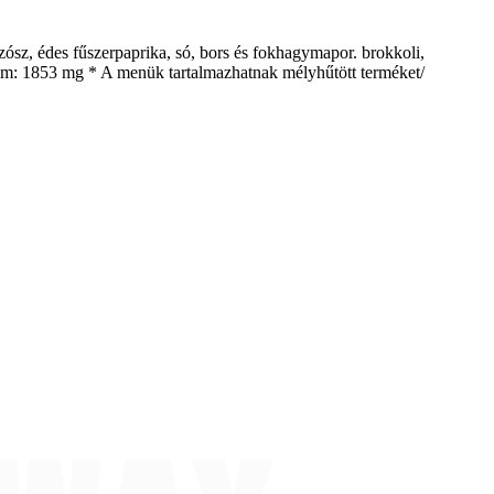
szósz, édes fűszerpaprika, só, bors és fokhagymapor. brokkoli,
trium: 1853 mg * A menük tartalmazhatnak mélyhűtött terméket/