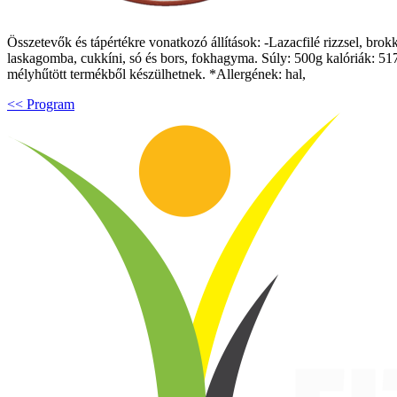
Összetevők és tápértékre vonatkozó állítások: -Lazacfilé rizzsel, brok
laskagomba, cukkíni, só és bors, fokhagyma. Súly: 500g kalóriák: 517 
mélyhűtött termékből készülhetnek. *Allergének: hal,
<< Program