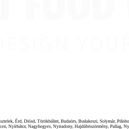
ásztelek, Érd, Diósd, Törökbálint, Budaörs, Budakeszi, Solymár, Pilis
cen, Nyírbátor, Nagyhegyes, Nyiradony, Hajdúböszörmény, Pallag, Ny