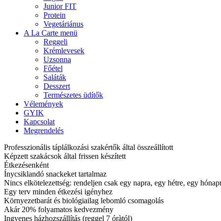
Junior FIT
Protein
Vegetáriánus
A La Carte menü
Reggeli
Krémlevesek
Uzsonna
Főétel
Saláták
Desszert
Természetes üdítők
Vélemények
GYIK
Kapcsolat
Megrendelés
Professzionális táplálkozási szakértők által összeállított
Képzett szakácsok által frissen készített
Étkezésenként
Ínycsiklandó snackeket tartalmaz
Nincs elkötelezettség: rendeljen csak egy napra, egy hétre, egy hóna
Egy terv minden étkezési igényhez
Környezetbarát és biológiailag lebomló csomagolás
Akár 20% folyamatos kedvezmény
Ingyenes házhozszállítás (reggel 7 óràtól)