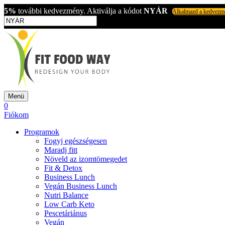
5%
további kedvezmény. Aktiválja a kódot
NYÁR
Alkalmazd a kedvezm
Menü
0
Fiókom
Programok
Fogyj egészségesen
Maradj fitt
Növeld az izomtömegedet
Fit & Detox
Business Lunch
Vegán Business Lunch
Nutri Balance
Low Carb Keto
Pescetáriánus
Vegán