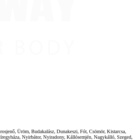
borosjenő, Üröm, Budakalász, Dunakeszi, Fót, Csömör, Kistarcsa,
íregyháza, Nyirbátor, Nyiradony, Kállósemjén, Nagykálló, Szeged,