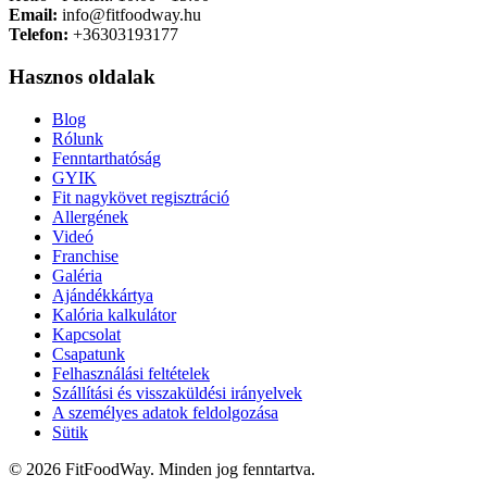
Email:
info@fitfoodway.hu
Telefon:
+36303193177
Hasznos oldalak
Blog
Rólunk
Fenntarthatóság
GYIK
Fit nagykövet regisztráció
Allergének
Videó
Franchise
Galéria
Ajándékkártya
Kalória kalkulátor
Kapcsolat
Csapatunk
Felhasználási feltételek
Szállítási és visszaküldési irányelvek
A személyes adatok feldolgozása
Sütik
© 2026 FitFoodWay. Minden jog fenntartva.