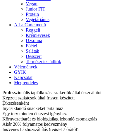
Vegán
Junior FIT
Protein
Vegetáriánus
A La Carte menü
Reggeli
Krémlevesek
Uzsonna
Főétel
Saláták
Desszert
Természetes üdítők
Vélemények
GYIK
Kapcsolat
Megrendelés
Professzionális táplálkozási szakértők által összeállított
Képzett szakácsok által frissen készített
Étkezésenként
Ínycsiklandó snackeket tartalmaz
Egy terv minden étkezési igényhez
Környezetbarát és biológiailag lebomló csomagolás
Akár 20% folyamatos kedvezmény
Ingyenes házhozszállítás (reggel 7 óràtól)