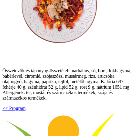
Összetevők és tápanyag-összetétel: marhahús, só, bors, fokhagyma,
babérlevél, citromlé, szójaszósz, mustármag, rizs, articsóka,
olajbogyó, hagyma, paprika, tejföl, metélőhagyma. Kalória 697
fehérje 40 g, szénhidrát 52 g, lipid 52 g, rost 9 g, nátrium 1651 mg
Allergének: tej, mustár és származékos termékek, szója és
származékos termékek.
<< Program