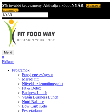
5%
további kedvezmény. Aktiválja a kódot
NYÁR
Alkalmazd a
kedvezményt!
Menü
0
Fiókom
Programok
Fogyj egészségesen
Maradj fitt
Növeld az izomtömegedet
Fit & Detox
Business Lunch
Vegán Business Lunch
Nutri Balance
Low Carb Keto
Pescetáriánus