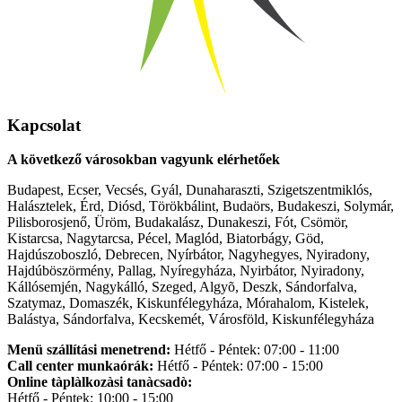
Kapcsolat
A következő városokban vagyunk elérhetőek
Budapest, Ecser, Vecsés, Gyál, Dunaharaszti, Szigetszentmiklós,
Halásztelek, Érd, Diósd, Törökbálint, Budaörs, Budakeszi, Solymár,
Pilisborosjenő, Üröm, Budakalász, Dunakeszi, Fót, Csömör,
Kistarcsa, Nagytarcsa, Pécel, Maglód, Biatorbágy, Göd,
Hajdúszoboszló, Debrecen, Nyírbátor, Nagyhegyes, Nyiradony,
Hajdúböszörmény, Pallag, Nyíregyháza, Nyirbátor, Nyiradony,
Kállósemjén, Nagykálló, Szeged, Algyõ, Deszk, Sándorfalva,
Szatymaz, Domaszék, Kiskunfélegyháza, Mórahalom, Kistelek,
Balástya, Sándorfalva, Kecskemét, Városföld, Kiskunfélegyháza
Menü szállítási menetrend:
Hétfő - Péntek: 07:00 - 11:00
Call center munkaórák:
Hétfő - Péntek: 07:00 - 15:00
Online tàplàlkozàsi tanàcsadò:
Hétfő - Péntek: 10:00 - 15:00