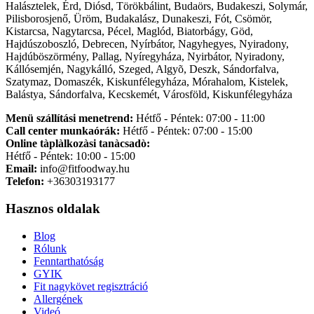
Halásztelek, Érd, Diósd, Törökbálint, Budaörs, Budakeszi, Solymár,
Pilisborosjenő, Üröm, Budakalász, Dunakeszi, Fót, Csömör,
Kistarcsa, Nagytarcsa, Pécel, Maglód, Biatorbágy, Göd,
Hajdúszoboszló, Debrecen, Nyírbátor, Nagyhegyes, Nyiradony,
Hajdúböszörmény, Pallag, Nyíregyháza, Nyirbátor, Nyiradony,
Kállósemjén, Nagykálló, Szeged, Algyõ, Deszk, Sándorfalva,
Szatymaz, Domaszék, Kiskunfélegyháza, Mórahalom, Kistelek,
Balástya, Sándorfalva, Kecskemét, Városföld, Kiskunfélegyháza
Menü szállítási menetrend:
Hétfő - Péntek: 07:00 - 11:00
Call center munkaórák:
Hétfő - Péntek: 07:00 - 15:00
Online tàplàlkozàsi tanàcsadò:
Hétfő - Péntek: 10:00 - 15:00
Email:
info@fitfoodway.hu
Telefon:
+36303193177
Hasznos oldalak
Blog
Rólunk
Fenntarthatóság
GYIK
Fit nagykövet regisztráció
Allergének
Videó