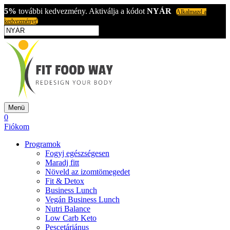
5%
további kedvezmény. Aktiválja a kódot
NYÁR
Alkalmazd a
kedvezményt!
Menü
0
Fiókom
Programok
Fogyj egészségesen
Maradj fitt
Növeld az izomtömegedet
Fit & Detox
Business Lunch
Vegán Business Lunch
Nutri Balance
Low Carb Keto
Pescetáriánus