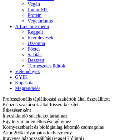
Vegán
Junior FIT
Protein
Vegetáriánus
A La Carte menü
Reggeli
Krémlevesek
Uzsonna
Főétel
Saláták
Desszert
Természetes üdítők
Vélemények
GYIK
Kapcsolat
Megrendelés
Professzionális táplálkozási szakértők által összeállított
Képzett szakácsok által frissen készített
Étkezésenként
Ínycsiklandó snackeket tartalmaz
Egy terv minden étkezési igényhez
Környezetbarát és biológiailag lebomló csomagolás
Akár 20% folyamatos kedvezmény
Ingyenes házhozszállítás (reggel 7 óràtól)