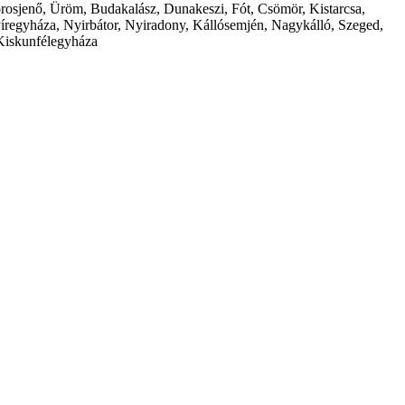
borosjenő, Üröm, Budakalász, Dunakeszi, Fót, Csömör, Kistarcsa,
íregyháza, Nyirbátor, Nyiradony, Kállósemjén, Nagykálló, Szeged,
Kiskunfélegyháza