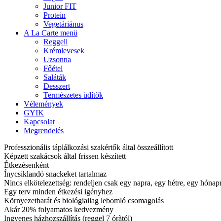
Junior FIT
Protein
Vegetáriánus
A La Carte menü
Reggeli
Krémlevesek
Uzsonna
Főétel
Saláták
Desszert
Természetes üdítők
Vélemények
GYIK
Kapcsolat
Megrendelés
Professzionális táplálkozási szakértők által összeállított
Képzett szakácsok által frissen készített
Étkezésenként
Ínycsiklandó snackeket tartalmaz
Nincs elkötelezettség: rendeljen csak egy napra, egy hétre, egy hóna
Egy terv minden étkezési igényhez
Környezetbarát és biológiailag lebomló csomagolás
Akár 20% folyamatos kedvezmény
Ingyenes házhozszállítás (reggel 7 óràtól)