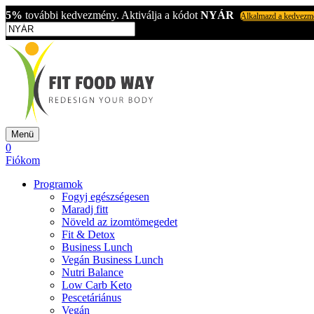
5%
további kedvezmény. Aktiválja a kódot
NYÁR
Alkalmazd a kedvezm
Menü
0
Fiókom
Programok
Fogyj egészségesen
Maradj fitt
Növeld az izomtömegedet
Fit & Detox
Business Lunch
Vegán Business Lunch
Nutri Balance
Low Carb Keto
Pescetáriánus
Vegán