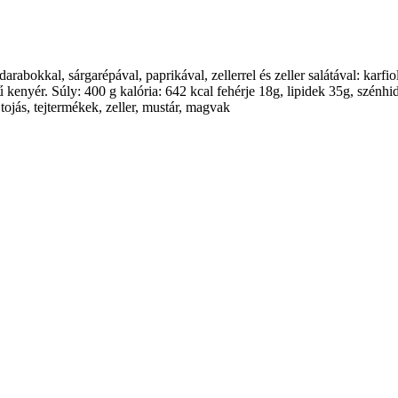
rabokkal, sárgarépával, paprikával, zellerrel és zeller salátával: karfi
ű kenyér. Súly: 400 g kalória: 642 kcal fehérje 18g, lipidek 35g, szén
tojás, tejtermékek, zeller, mustár, magvak