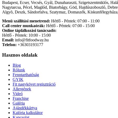
Budapest, Ecser, Vecsés, Gyál, Dunaharaszti, Szigetszentmiklós, Hal
Nagytarcsa, Pécel, Maglód, Biatorbágy, Göd, Hajdúszoboszló, Debre
Algyõ, Deszk, Sándorfalva, Szatymaz, Domaszék, Kiskunfélegyháza,
Menü szállítási menetrend:
Hétfő - Péntek: 07:00 - 11:00
Call center munkaórák:
Hétfő - Péntek: 07:00 - 15:00
Online tàplàlkozàsi tanàcsadò:
Hétfő - Péntek: 10:00 - 15:00
Email:
info@fitfoodway.hu
Telefon:
+36303193177
Hasznos oldalak
Blog
Rólunk
Fenntarthatóság
GYIK
Fit nagykövet regisztráció
Allergének
Videó
Franchise
Galéria
Ajándékkártya
Kalória kalkulátor
Kapcsolat