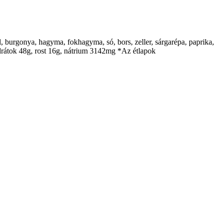
ol, burgonya, hagyma, fokhagyma, só, bors, zeller, sárgarépa, paprika,
hidrátok 48g, rost 16g, nátrium 3142mg *Az étlapok