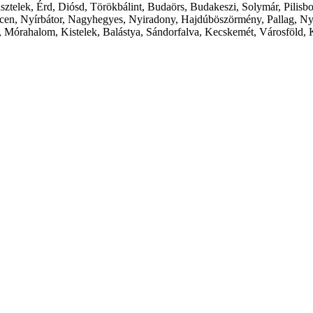
ásztelek, Érd, Diósd, Törökbálint, Budaörs, Budakeszi, Solymár, Pilis
cen, Nyírbátor, Nagyhegyes, Nyiradony, Hajdúböszörmény, Pallag, Ny
 Mórahalom, Kistelek, Balástya, Sándorfalva, Kecskemét, Városföld, 