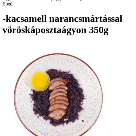
Ebéd
-kacsamell narancsmártással
vöröskáposztaágyon 350g