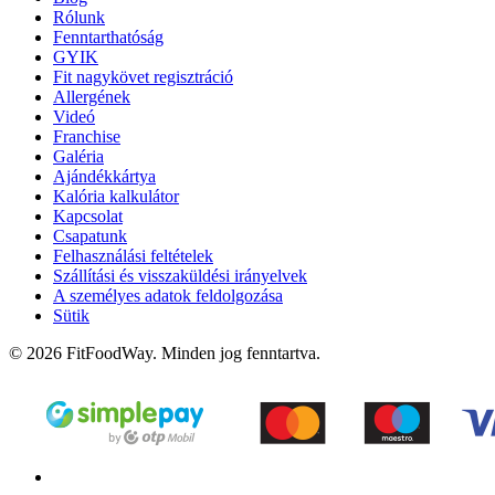
Rólunk
Fenntarthatóság
GYIK
Fit nagykövet regisztráció
Allergének
Videó
Franchise
Galéria
Ajándékkártya
Kalória kalkulátor
Kapcsolat
Csapatunk
Felhasználási feltételek
Szállítási és visszaküldési irányelvek
A személyes adatok feldolgozása
Sütik
© 2026 FitFoodWay. Minden jog fenntartva.