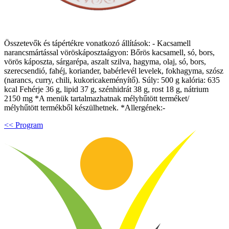
Összetevők és tápértékre vonatkozó állítások: - Kacsamell
narancsmártással vöröskáposztaágyon: Bőrös kacsamell, só, bors,
vörös káposzta, sárgarépa, aszalt szilva, hagyma, olaj, só, bors,
szerecsendió, fahéj, koriander, babérlevél levelek, fokhagyma, szósz
(narancs, curry, chili, kukoricakeményítő). Súly: 500 g kalória: 635
kcal Fehérje 36 g, lipid 37 g, szénhidrát 38 g, rost 18 g, nátrium
2150 mg *A menük tartalmazhatnak mélyhűtött terméket/
mélyhűtött termékből készülhetnek. *Allergének:-
<< Program