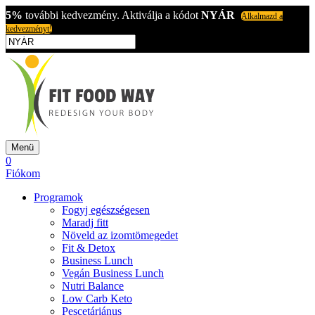
5%
további kedvezmény. Aktiválja a kódot
NYÁR
Alkalmazd a
kedvezményt!
Menü
0
Fiókom
Programok
Fogyj egészségesen
Maradj fitt
Növeld az izomtömegedet
Fit & Detox
Business Lunch
Vegán Business Lunch
Nutri Balance
Low Carb Keto
Pescetáriánus