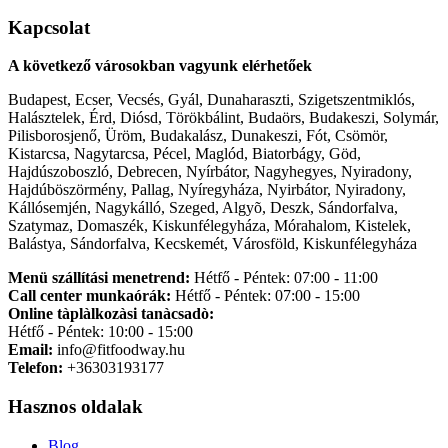
Kapcsolat
A következő városokban vagyunk elérhetőek
Budapest, Ecser, Vecsés, Gyál, Dunaharaszti, Szigetszentmiklós,
Halásztelek, Érd, Diósd, Törökbálint, Budaörs, Budakeszi, Solymár,
Pilisborosjenő, Üröm, Budakalász, Dunakeszi, Fót, Csömör,
Kistarcsa, Nagytarcsa, Pécel, Maglód, Biatorbágy, Göd,
Hajdúszoboszló, Debrecen, Nyírbátor, Nagyhegyes, Nyiradony,
Hajdúböszörmény, Pallag, Nyíregyháza, Nyirbátor, Nyiradony,
Kállósemjén, Nagykálló, Szeged, Algyõ, Deszk, Sándorfalva,
Szatymaz, Domaszék, Kiskunfélegyháza, Mórahalom, Kistelek,
Balástya, Sándorfalva, Kecskemét, Városföld, Kiskunfélegyháza
Menü szállítási menetrend:
Hétfő - Péntek: 07:00 - 11:00
Call center munkaórák:
Hétfő - Péntek: 07:00 - 15:00
Online tàplàlkozàsi tanàcsadò:
Hétfő - Péntek: 10:00 - 15:00
Email:
info@fitfoodway.hu
Telefon:
+36303193177
Hasznos oldalak
Blog