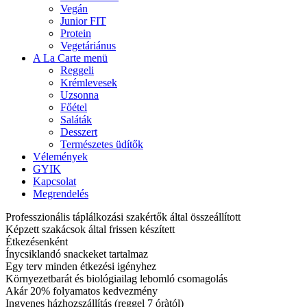
Vegán
Junior FIT
Protein
Vegetáriánus
A La Carte menü
Reggeli
Krémlevesek
Uzsonna
Főétel
Saláták
Desszert
Természetes üdítők
Vélemények
GYIK
Kapcsolat
Megrendelés
Professzionális táplálkozási szakértők által összeállított
Képzett szakácsok által frissen készített
Étkezésenként
Ínycsiklandó snackeket tartalmaz
Egy terv minden étkezési igényhez
Környezetbarát és biológiailag lebomló csomagolás
Akár 20% folyamatos kedvezmény
Ingyenes házhozszállítás (reggel 7 óràtól)