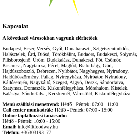
Kapcsolat
A következő városokban vagyunk elérhetőek
Budapest, Ecser, Vecsés, Gyál, Dunaharaszti, Szigetszentmiklós,
Halásztelek, Érd, Diósd, Törökbálint, Budaörs, Budakeszi, Solymár,
Pilisborosjenő, Üröm, Budakalász, Dunakeszi, Fót, Csömör,
Kistarcsa, Nagytarcsa, Pécel, Maglód, Biatorbágy, Göd,
Hajdúszoboszló, Debrecen, Nyírbátor, Nagyhegyes, Nyiradony,
Hajdúböszörmény, Pallag, Nyíregyháza, Nyirbátor, Nyiradony,
Kállósemjén, Nagykálló, Szeged, Algyõ, Deszk, Sándorfalva,
Szatymaz, Domaszék, Kiskunfélegyháza, Mórahalom, Kistelek,
Balástya, Sándorfalva, Kecskemét, Városföld, Kiskunfélegyháza
Menü szállítási menetrend:
Hétfő - Péntek: 07:00 - 11:00
Call center munkaórák:
Hétfő - Péntek: 07:00 - 15:00
Online tàplàlkozàsi tanàcsadò:
Hétfő - Péntek: 10:00 - 15:00
Email:
info@fitfoodway.hu
Telefon:
+36303193177