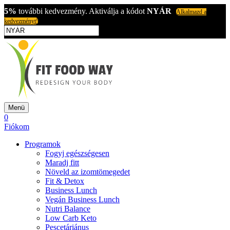
5%
további kedvezmény. Aktiválja a kódot
NYÁR
Alkalmazd a
kedvezményt!
Menü
0
Fiókom
Programok
Fogyj egészségesen
Maradj fitt
Növeld az izomtömegedet
Fit & Detox
Business Lunch
Vegán Business Lunch
Nutri Balance
Low Carb Keto
Pescetáriánus