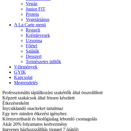
Vegán
Junior FIT
Protein
Vegetáriánus
A La Carte menü
Reggeli
Krémlevesek
Uzsonna
Főétel
Saláták
Desszert
Természetes üdítők
Vélemények
GYIK
Kapcsolat
Megrendelés
Professzionális táplálkozási szakértők által összeállított
Képzett szakácsok által frissen készített
Étkezésenként
Ínycsiklandó snackeket tartalmaz
Egy terv minden étkezési igényhez
Környezetbarát és biológiailag lebomló csomagolás
Akár 20% folyamatos kedvezmény
Ingyenes házhozszállítás (reggel 7 óràtól)