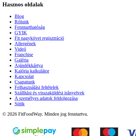
Hasznos oldalak
Blog
Rólunk
Fenntarthatóság
GYIK
Fit nagykövet regisztráció
Allergének
Videó
Franchise
Galéria
Ajándékkártya
Kalória kalkulátor
Kapcsolat
Csapatunk
Felhasználási feltételek
Szállítási és visszaküldési irányelvek
A személyes adatok feldolgozása
Sütik
© 2026 FitFoodWay. Minden jog fenntartva.