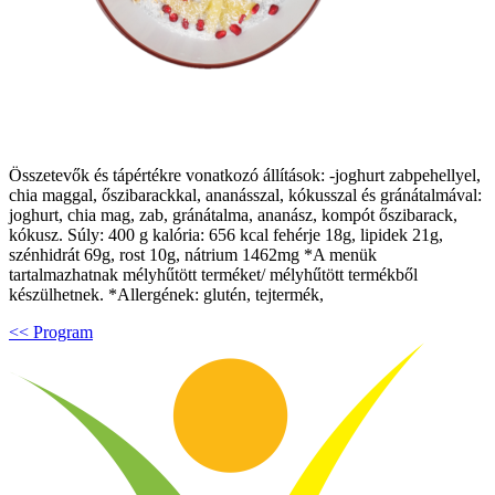
Összetevők és tápértékre vonatkozó állítások: -joghurt zabpehellyel,
chia maggal, őszibarackkal, ananásszal, kókusszal és gránátalmával:
joghurt, chia mag, zab, gránátalma, ananász, kompót őszibarack,
kókusz. Súly: 400 g kalória: 656 kcal fehérje 18g, lipidek 21g,
szénhidrát 69g, rost 10g, nátrium 1462mg *A menük
tartalmazhatnak mélyhűtött terméket/ mélyhűtött termékből
készülhetnek. *Allergének: glutén, tejtermék,
<< Program