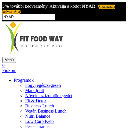
5%
további kedvezmény. Aktiválja a kódot
NYÁR
Alkalmazd a
kedvezményt!
Menü
0
Fiókom
Programok
Fogyj egészségesen
Maradj fitt
Növeld az izomtömegedet
Fit & Detox
Business Lunch
Vegán Business Lunch
Nutri Balance
Low Carb Keto
Pescetáriánus