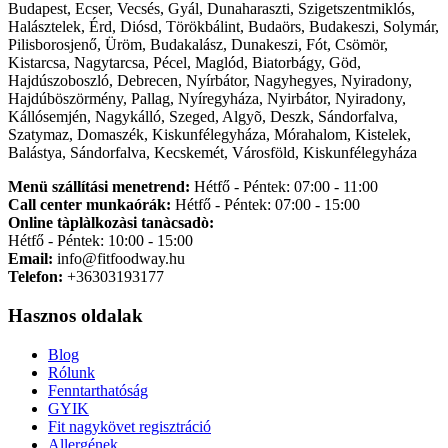
Budapest, Ecser, Vecsés, Gyál, Dunaharaszti, Szigetszentmiklós,
Halásztelek, Érd, Diósd, Törökbálint, Budaörs, Budakeszi, Solymár,
Pilisborosjenő, Üröm, Budakalász, Dunakeszi, Fót, Csömör,
Kistarcsa, Nagytarcsa, Pécel, Maglód, Biatorbágy, Göd,
Hajdúszoboszló, Debrecen, Nyírbátor, Nagyhegyes, Nyiradony,
Hajdúböszörmény, Pallag, Nyíregyháza, Nyirbátor, Nyiradony,
Kállósemjén, Nagykálló, Szeged, Algyõ, Deszk, Sándorfalva,
Szatymaz, Domaszék, Kiskunfélegyháza, Mórahalom, Kistelek,
Balástya, Sándorfalva, Kecskemét, Városföld, Kiskunfélegyháza
Menü szállítási menetrend:
Hétfő - Péntek: 07:00 - 11:00
Call center munkaórák:
Hétfő - Péntek: 07:00 - 15:00
Online tàplàlkozàsi tanàcsadò:
Hétfő - Péntek: 10:00 - 15:00
Email:
info@fitfoodway.hu
Telefon:
+36303193177
Hasznos oldalak
Blog
Rólunk
Fenntarthatóság
GYIK
Fit nagykövet regisztráció
Allergének