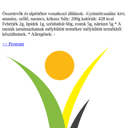
Összetevők és tápértékre vonatkozó állítások: -Gyümölcssaláta: kivi,
ananász, szőlő, narancs, kókusz Súly: 200g kalóriák: 428 kcal
Fehérjék 2g, lipidek 1g, szénhidrát 60g, rostok 5g, nátrium 5g * A
menük tartalmazhatnak mélyhűtött terméket/ mélyhűtött termékből
készülhetnek. * Allergének: -
<< Program