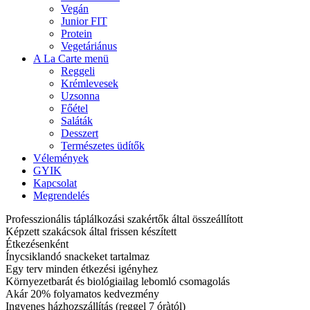
Vegán
Junior FIT
Protein
Vegetáriánus
A La Carte menü
Reggeli
Krémlevesek
Uzsonna
Főétel
Saláták
Desszert
Természetes üdítők
Vélemények
GYIK
Kapcsolat
Megrendelés
Professzionális táplálkozási szakértők által összeállított
Képzett szakácsok által frissen készített
Étkezésenként
Ínycsiklandó snackeket tartalmaz
Egy terv minden étkezési igényhez
Környezetbarát és biológiailag lebomló csomagolás
Akár 20% folyamatos kedvezmény
Ingyenes házhozszállítás (reggel 7 óràtól)