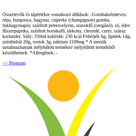
Összetevők és tápértékre vonatkozó állítások: -Gombakrémleves:
répa, burgonya, hagyma, csiperke (champignon) gomba,
fokhagymapor, szárított petrezselyem, szurokfű (oregánó), só, édes
fűszerpaprika, szárított borsikafű, tárkony, citromlé, curry, száraz
koriander. Súly: 350ml kalóriák: 230 kcal Fehérjék 6g, lipidek 14g,
szénhidrát 20g, rostok 3g, nátrium 1109mg * A menük
tartalmazhatnak mélyhűtött terméket/ mélyhűtött termékből
készülhetnek. *Allergének: -
<< Program