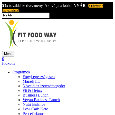
5%
további kedvezmény. Aktiválja a kódot
NYÁR
Alkalmazd a
kedvezményt!
Menü
0
Fiókom
Programok
Fogyj egészségesen
Maradj fitt
Növeld az izomtömegedet
Fit & Detox
Business Lunch
Vegán Business Lunch
Nutri Balance
Low Carb Keto
Pescetáriánus