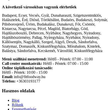
A következő városokban vagyunk elérhetőek
Budapest, Ecser, Vecsés, Gyál, Dunaharaszti, Szigetszentmiklós,
Halásztelek, Érd, Diósd, Törökbálint, Budaörs, Budakeszi, Solymár,
Pilisborosjenő, Üröm, Budakalász, Dunakeszi, Fót, Csömör,
Kistarcsa, Nagytarcsa, Pécel, Maglód, Biatorbágy, Göd,
Hajdúszoboszló, Debrecen, Nyírbátor, Nagyhegyes, Nyiradony,
Hajdúböszörmény, Pallag, Nyíregyháza, Nyirbátor, Nyiradony,
Kállósemjén, Nagykálló, Szeged, Algyõ, Deszk, Sándorfalva,
Szatymaz, Domaszék, Kiskunfélegyháza, Mórahalom, Kistelek,
Balástya, Sándorfalva, Kecskemét, Városföld, Kiskunfélegyháza
Menü szállítási menetrend:
Hétfő - Péntek: 07:00 - 11:00
Call center munkaórák:
Hétfő - Péntek: 07:00 - 15:00
Online tàplàlkozàsi tanàcsadò:
Hétfő - Péntek: 10:00 - 15:00
Email:
info@fitfoodway.hu
Telefon:
+36303193177
Hasznos oldalak
Blog
Rólunk
Fenntarthatóság