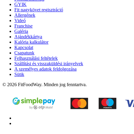
GYIK
Fit nagykövet regisztráció
Allergének
Videó
Franchise
Galéria
Ajándékkártya
Kalória kalkulátor
Kapcsolat
Csapatunk
Felhasználási feltételek
Szállítási és visszaküldési irányelvek
A személyes adatok feldolgozása
Sütik
© 2026 FitFoodWay. Minden jog fenntartva.