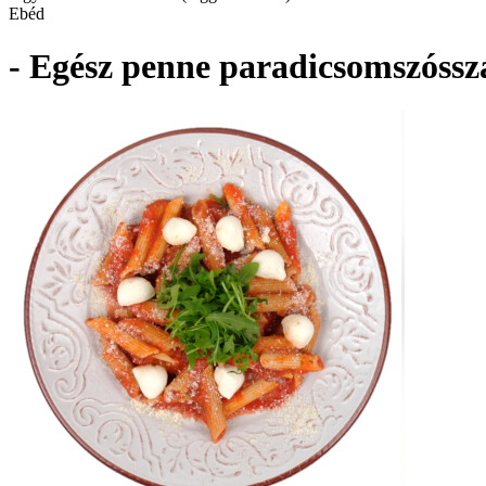
Ebéd
- Egész penne paradicsomszóssza