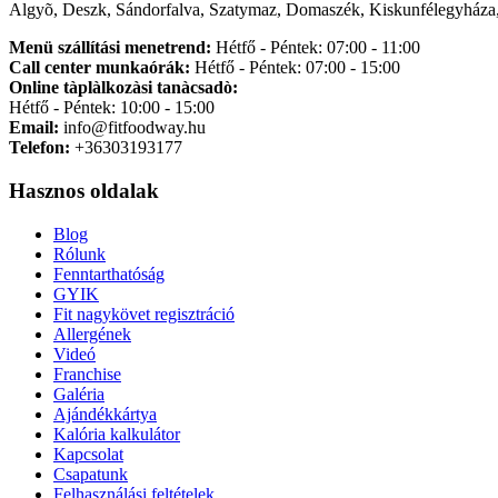
Algyõ, Deszk, Sándorfalva, Szatymaz, Domaszék, Kiskunfélegyháza,
Menü szállítási menetrend:
Hétfő - Péntek: 07:00 - 11:00
Call center munkaórák:
Hétfő - Péntek: 07:00 - 15:00
Online tàplàlkozàsi tanàcsadò:
Hétfő - Péntek: 10:00 - 15:00
Email:
info@fitfoodway.hu
Telefon:
+36303193177
Hasznos oldalak
Blog
Rólunk
Fenntarthatóság
GYIK
Fit nagykövet regisztráció
Allergének
Videó
Franchise
Galéria
Ajándékkártya
Kalória kalkulátor
Kapcsolat
Csapatunk
Felhasználási feltételek