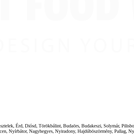
ásztelek, Érd, Diósd, Törökbálint, Budaörs, Budakeszi, Solymár, Pilis
cen, Nyírbátor, Nagyhegyes, Nyiradony, Hajdúböszörmény, Pallag, Ny