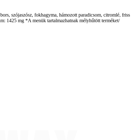
 bors, szójaszósz, fokhagyma, hámozott paradicsom, citromlé, friss
átrium: 1425 mg *A menük tartalmazhatnak mélyhűtött terméket/