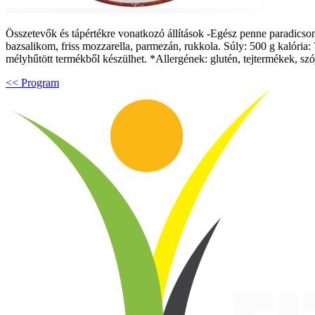
Összetevők és tápértékre vonatkozó állítások -Egész penne paradicsom
bazsalikom, friss mozzarella, parmezán, rukkola. Súly: 500 g kalória:
mélyhűtött termékből készülhet. *Allergének: glutén, tejtermékek, szó
<< Program