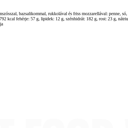
szósszal, bazsalikommal, rukkolával és friss mozzarellával: penne, só,
 792 kcal fehérje: 57 g, lipidek: 12 g, szénhidrát: 182 g, rost: 23 g, n
ja