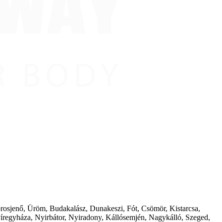
borosjenő, Üröm, Budakalász, Dunakeszi, Fót, Csömör, Kistarcsa,
íregyháza, Nyirbátor, Nyiradony, Kállósemjén, Nagykálló, Szeged,