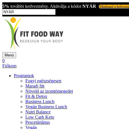
5%
további kedvezmény. Aktiválja a kódot
NYÁR
Alkalmazd a kedvezm
Menü
0
Fiókom
Programok
Fogyj egészségesen
Maradj fitt
Növeld az izomtömegedet
Fit & Detox
Business Lunch
Vegán Business Lunch
Nutri Balance
Low Carb Keto
Pescetáriánus
Vegán