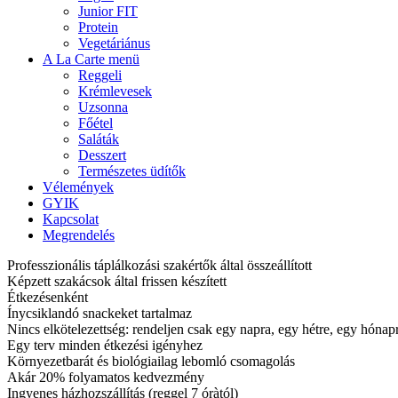
Junior FIT
Protein
Vegetáriánus
A La Carte menü
Reggeli
Krémlevesek
Uzsonna
Főétel
Saláták
Desszert
Természetes üdítők
Vélemények
GYIK
Kapcsolat
Megrendelés
Professzionális táplálkozási szakértők által összeállított
Képzett szakácsok által frissen készített
Étkezésenként
Ínycsiklandó snackeket tartalmaz
Nincs elkötelezettség: rendeljen csak egy napra, egy hétre, egy hóna
Egy terv minden étkezési igényhez
Környezetbarát és biológiailag lebomló csomagolás
Akár 20% folyamatos kedvezmény
Ingyenes házhozszállítás (reggel 7 óràtól)