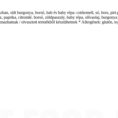
szban, sült burgonya, borsó, bab és baby répa: csirkemell, só, bors, piri-
z, paprika, citromlé, borsó, zöldpaszuly, baby répa, olívaolaj, burgonya
azhatnak / olvasztott termékből készülhetnek * Allergének: glutén, toj