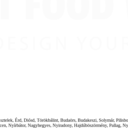
ásztelek, Érd, Diósd, Törökbálint, Budaörs, Budakeszi, Solymár, Pilis
cen, Nyírbátor, Nagyhegyes, Nyiradony, Hajdúböszörmény, Pallag, Ny