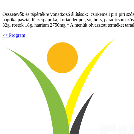
Összetevők és tápértékre vonatkozó állítások: -csirkemell piri-piri szó
paprika paszta, fűszerpaprika, koriander por, só, bors, paradicsomszós
32g, rostok 18g, nátrium 2750mg * A menük olvasztott terméket tartalm
<< Program