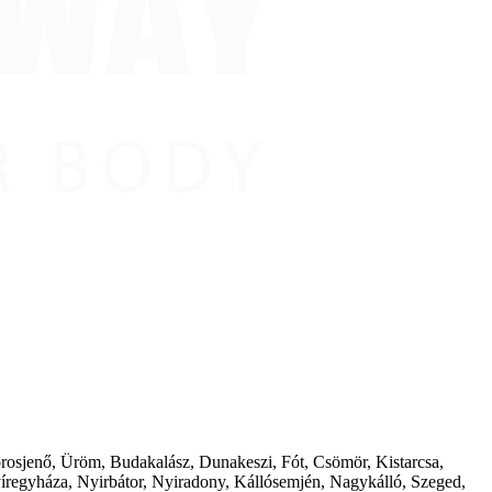
borosjenő, Üröm, Budakalász, Dunakeszi, Fót, Csömör, Kistarcsa,
íregyháza, Nyirbátor, Nyiradony, Kállósemjén, Nagykálló, Szeged,