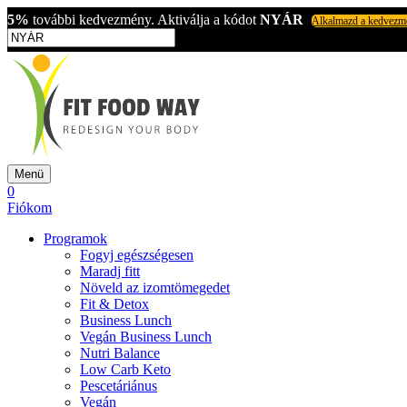
5%
további kedvezmény. Aktiválja a kódot
NYÁR
Alkalmazd a kedvezm
Menü
0
Fiókom
Programok
Fogyj egészségesen
Maradj fitt
Növeld az izomtömegedet
Fit & Detox
Business Lunch
Vegán Business Lunch
Nutri Balance
Low Carb Keto
Pescetáriánus
Vegán