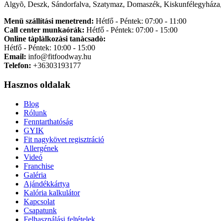
Algyõ, Deszk, Sándorfalva, Szatymaz, Domaszék, Kiskunfélegyháza,
Menü szállítási menetrend:
Hétfő - Péntek: 07:00 - 11:00
Call center munkaórák:
Hétfő - Péntek: 07:00 - 15:00
Online tàplàlkozàsi tanàcsadò:
Hétfő - Péntek: 10:00 - 15:00
Email:
info@fitfoodway.hu
Telefon:
+36303193177
Hasznos oldalak
Blog
Rólunk
Fenntarthatóság
GYIK
Fit nagykövet regisztráció
Allergének
Videó
Franchise
Galéria
Ajándékkártya
Kalória kalkulátor
Kapcsolat
Csapatunk
Felhasználási feltételek