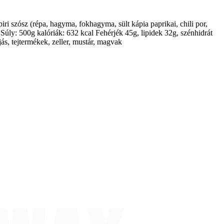
piri szósz (répa, hagyma, fokhagyma, sült kápia paprikai, chili por,
 Súly: 500g kalóriák: 632 kcal Fehérjék 45g, lipidek 32g, szénhidrát
ás, tejtermékek, zeller, mustár, magvak