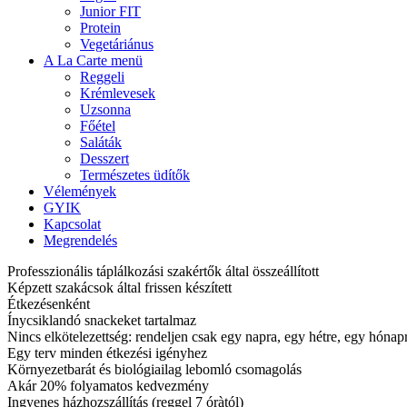
Junior FIT
Protein
Vegetáriánus
A La Carte menü
Reggeli
Krémlevesek
Uzsonna
Főétel
Saláták
Desszert
Természetes üdítők
Vélemények
GYIK
Kapcsolat
Megrendelés
Professzionális táplálkozási szakértők által összeállított
Képzett szakácsok által frissen készített
Étkezésenként
Ínycsiklandó snackeket tartalmaz
Nincs elkötelezettség: rendeljen csak egy napra, egy hétre, egy hóna
Egy terv minden étkezési igényhez
Környezetbarát és biológiailag lebomló csomagolás
Akár 20% folyamatos kedvezmény
Ingyenes házhozszállítás (reggel 7 óràtól)