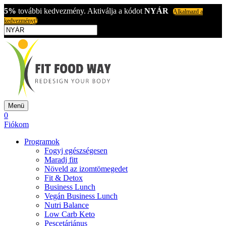
5%
további kedvezmény. Aktiválja a kódot
NYÁR
Alkalmazd a
kedvezményt!
Menü
0
Fiókom
Programok
Fogyj egészségesen
Maradj fitt
Növeld az izomtömegedet
Fit & Detox
Business Lunch
Vegán Business Lunch
Nutri Balance
Low Carb Keto
Pescetáriánus