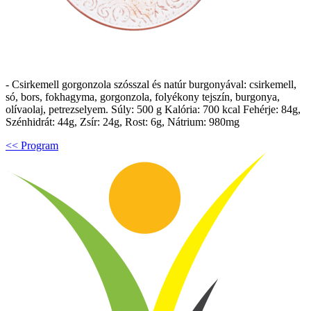
- Csirkemell gorgonzola szósszal és natúr burgonyával: csirkemell,
só, bors, fokhagyma, gorgonzola, folyékony tejszín, burgonya,
olívaolaj, petrezselyem. Súly: 500 g Kalória: 700 kcal Fehérje: 84g,
Szénhidrát: 44g, Zsír: 24g, Rost: 6g, Nátrium: 980mg
<< Program