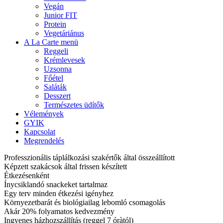
Vegán
Junior FIT
Protein
Vegetáriánus
A La Carte menü
Reggeli
Krémlevesek
Uzsonna
Főétel
Saláták
Desszert
Természetes üdítők
Vélemények
GYIK
Kapcsolat
Megrendelés
Professzionális táplálkozási szakértők által összeállított
Képzett szakácsok által frissen készített
Étkezésenként
Ínycsiklandó snackeket tartalmaz
Egy terv minden étkezési igényhez
Környezetbarát és biológiailag lebomló csomagolás
Akár 20% folyamatos kedvezmény
Ingyenes házhozszállítás (reggel 7 óràtól)