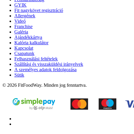
GYIK
Fit nagykövet regisztráció
Allergének
Videó
Franchise
Galéria
Ajándékkártya
Kalória kalkulátor
Kapcsolat
Csapatunk
Felhasználási feltételek
Szállítási és visszaküldési irányelvek
A személyes adatok feldolgozása
Sütik
© 2026 FitFoodWay. Minden jog fenntartva.