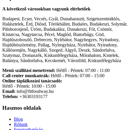
A következő városokban vagyunk elérhetőek
Budapest, Ecser, Vecsés, Gyál, Dunaharaszti, Szigetszentmiklós,
Halásztelek, Érd, Diósd, Törökbálint, Budaörs, Budakeszi, Solymár,
Pilisborosjenő, Üröm, Budakalász, Dunakeszi, Fót, Csömör,
Kistarcsa, Nagytarcsa, Pécel, Maglód, Biatorbágy, Göd,
Hajdúszoboszló, Debrecen, Nyírbátor, Nagyhegyes, Nyiradony,
Hajdúböszörmény, Pallag, Nyíregyháza, Nyirbátor, Nyiradony,
Kállósemjén, Nagykálló, Szeged, Algyõ, Deszk, Sándorfalva,
Szatymaz, Domaszék, Kiskunfélegyháza, Mórahalom, Kistelek,
Balástya, Sándorfalva, Kecskemét, Városföld, Kiskunfélegyháza
Menü szállítási menetrend:
Hétfő - Péntek: 07:00 - 11:00
Call center munkaórák:
Hétfő - Péntek: 07:00 - 15:00
Online tàplàlkozàsi tanàcsadò:
Hétfő - Péntek: 10:00 - 15:00
Email:
info@fitfoodway.hu
Telefon:
+36303193177
Hasznos oldalak
Blog
Rólunk
Fenntarthatóság