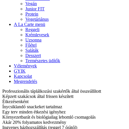
Vegán
Junior FIT
Protein
Vegetáriánus
A La Carte menü
Reggeli
Krémlevesek
Uzsonna
Főétel
Saláták
Desszert
Természetes üdítők
Vélemények
GYIK
Kapcsolat
Megrendelés
Professzionális táplálkozási szakértők által összeállított
Képzett szakácsok által frissen készített
Étkezésenként
Ínycsiklandó snackeket tartalmaz
Egy terv minden étkezési igényhez
Környezetbarát és biológiailag lebomló csomagolás
Akár 20% folyamatos kedvezmény
Ingyenes házhozszállítás (reggel 7 óràtól)