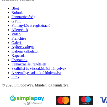
Blog
Rólunk
Fenntarthatóság
GYIK
Fit nagykövet regisztráció
Allergének
Videó
Franchise
Galéria
Ajándékkártya
Kalória kalkulátor
Kapcsolat
Csapatunk
Felhasználási feltételek
Szállítási és visszaküldési irányelvek
A személyes adatok feldolgozása
Sütik
© 2026 FitFoodWay. Minden jog fenntartva.