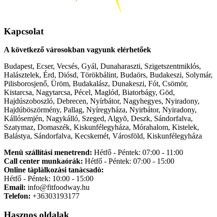
Kapcsolat
A következő városokban vagyunk elérhetőek
Budapest, Ecser, Vecsés, Gyál, Dunaharaszti, Szigetszentmiklós,
Halásztelek, Érd, Diósd, Törökbálint, Budaörs, Budakeszi, Solymár,
Pilisborosjenő, Üröm, Budakalász, Dunakeszi, Fót, Csömör,
Kistarcsa, Nagytarcsa, Pécel, Maglód, Biatorbágy, Göd,
Hajdúszoboszló, Debrecen, Nyírbátor, Nagyhegyes, Nyiradony,
Hajdúböszörmény, Pallag, Nyíregyháza, Nyirbátor, Nyiradony,
Kállósemjén, Nagykálló, Szeged, Algyõ, Deszk, Sándorfalva,
Szatymaz, Domaszék, Kiskunfélegyháza, Mórahalom, Kistelek,
Balástya, Sándorfalva, Kecskemét, Városföld, Kiskunfélegyháza
Menü szállítási menetrend:
Hétfő - Péntek: 07:00 - 11:00
Call center munkaórák:
Hétfő - Péntek: 07:00 - 15:00
Online tàplàlkozàsi tanàcsadò:
Hétfő - Péntek: 10:00 - 15:00
Email:
info@fitfoodway.hu
Telefon:
+36303193177
Hasznos oldalak