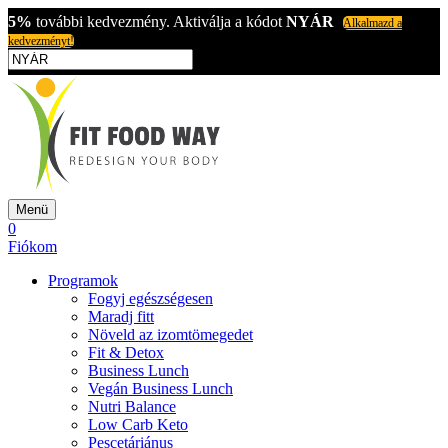
5%
további kedvezmény. Aktiválja a kódot
NYÁR
Alkalmazd a
kedvezményt!
Menü
0
Fiókom
Programok
Fogyj egészségesen
Maradj fitt
Növeld az izomtömegedet
Fit & Detox
Business Lunch
Vegán Business Lunch
Nutri Balance
Low Carb Keto
Pescetáriánus