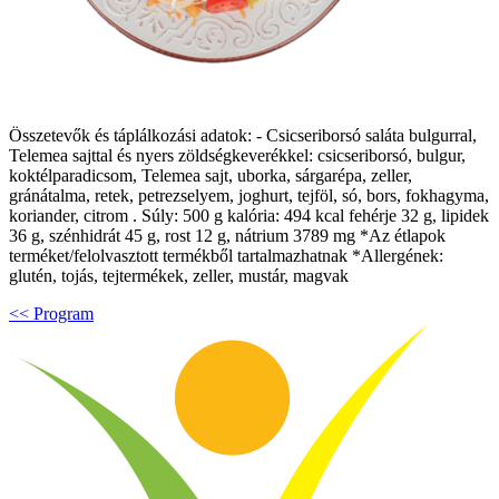
Összetevők és táplálkozási adatok: - Csicseriborsó saláta bulgurral,
Telemea sajttal és nyers zöldségkeverékkel: csicseriborsó, bulgur,
koktélparadicsom, Telemea sajt, uborka, sárgarépa, zeller,
gránátalma, retek, petrezselyem, joghurt, tejföl, só, bors, fokhagyma,
koriander, citrom . Súly: 500 g kalória: 494 kcal fehérje 32 g, lipidek
36 g, szénhidrát 45 g, rost 12 g, nátrium 3789 mg *Az étlapok
terméket/felolvasztott termékből tartalmazhatnak *Allergének:
glutén, tojás, tejtermékek, zeller, mustár, magvak
<< Program