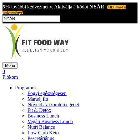
5%
további kedvezmény. Aktiválja a kódot
NYÁR
Alkalmazd a
kedvezményt!
Menü
0
Fiókom
Programok
Fogyj egészségesen
Maradj fitt
Növeld az izomtömegedet
Fit & Detox
Business Lunch
Vegán Business Lunch
Nutri Balance
Low Carb Keto
Pescetáriánus