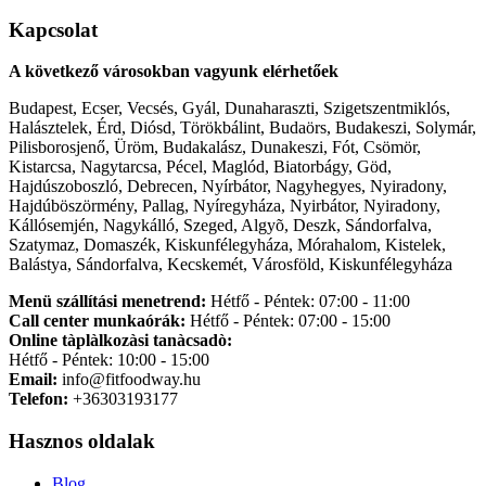
Kapcsolat
A következő városokban vagyunk elérhetőek
Budapest, Ecser, Vecsés, Gyál, Dunaharaszti, Szigetszentmiklós,
Halásztelek, Érd, Diósd, Törökbálint, Budaörs, Budakeszi, Solymár,
Pilisborosjenő, Üröm, Budakalász, Dunakeszi, Fót, Csömör,
Kistarcsa, Nagytarcsa, Pécel, Maglód, Biatorbágy, Göd,
Hajdúszoboszló, Debrecen, Nyírbátor, Nagyhegyes, Nyiradony,
Hajdúböszörmény, Pallag, Nyíregyháza, Nyirbátor, Nyiradony,
Kállósemjén, Nagykálló, Szeged, Algyõ, Deszk, Sándorfalva,
Szatymaz, Domaszék, Kiskunfélegyháza, Mórahalom, Kistelek,
Balástya, Sándorfalva, Kecskemét, Városföld, Kiskunfélegyháza
Menü szállítási menetrend:
Hétfő - Péntek: 07:00 - 11:00
Call center munkaórák:
Hétfő - Péntek: 07:00 - 15:00
Online tàplàlkozàsi tanàcsadò:
Hétfő - Péntek: 10:00 - 15:00
Email:
info@fitfoodway.hu
Telefon:
+36303193177
Hasznos oldalak
Blog