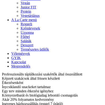
Vegán
Junior FIT
Protein
Vegetáriánus
A La Carte menü
Reggeli
Krémlevesek
Uzsonna
Főétel
Saláták
Desszert
Természetes üdítők
Vélemények
GYIK
Kapcsolat
Megrendelés
Professzionális táplálkozási szakértők által összeállított
Képzett szakácsok által frissen készített
Étkezésenként
Ínycsiklandó snackeket tartalmaz
Egy terv minden étkezési igényhez
Környezetbarát és biológiailag lebomló csomagolás
Akár 20% folyamatos kedvezmény
Ingyenes házhozszállítás (reggel 7 óràtól)