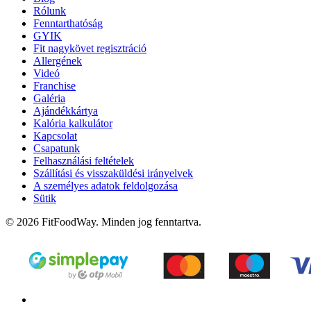
Rólunk
Fenntarthatóság
GYIK
Fit nagykövet regisztráció
Allergének
Videó
Franchise
Galéria
Ajándékkártya
Kalória kalkulátor
Kapcsolat
Csapatunk
Felhasználási feltételek
Szállítási és visszaküldési irányelvek
A személyes adatok feldolgozása
Sütik
© 2026 FitFoodWay. Minden jog fenntartva.