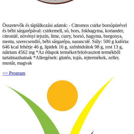
Összetevők és táplálkozási adatok: - Citromos csirke borsópürével
és bébi sárgarépával: csirkemell, só, bors, fokhagyma, koriander,
citromlé, növényi tejszín, lime, curry, borsó, hagyma, burgonya,
menta, szerecsendió, bébi sárgarépa, narancslé. Súly: 500 g kalória:
646 kcal fehérje 46 g, lipidek 16 g, szénhidrátok 98 g, rost 13 g,
nátrium 4562 mg *Az étlapok terméket/felolvasztott termékből
tartalmazhatnak *Allergének: glutén, tojás, tejtermékek, zeller,
mustár, magvak
<< Program