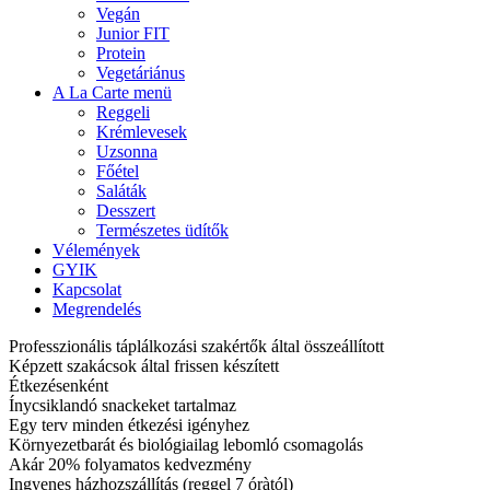
Vegán
Junior FIT
Protein
Vegetáriánus
A La Carte menü
Reggeli
Krémlevesek
Uzsonna
Főétel
Saláták
Desszert
Természetes üdítők
Vélemények
GYIK
Kapcsolat
Megrendelés
Professzionális táplálkozási szakértők által összeállított
Képzett szakácsok által frissen készített
Étkezésenként
Ínycsiklandó snackeket tartalmaz
Egy terv minden étkezési igényhez
Környezetbarát és biológiailag lebomló csomagolás
Akár 20% folyamatos kedvezmény
Ingyenes házhozszállítás (reggel 7 óràtól)