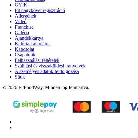
GYIK
Fit nagykövet regisztráció
Allergének
Videó
Franchise
Galéria
Ajándékkártya
Kalória kalkulátor
Kapcsolat
Csapatunk
Felhasználási feltételek
Szállítási és visszaküldési irányelvek
A személyes adatok feldolgozása
Sütik
© 2026 FitFoodWay. Minden jog fenntartva.