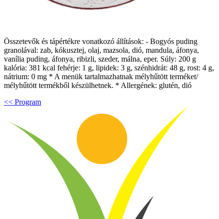
Összetevők és tápértékre vonatkozó állítások: - Bogyós puding
granolával: zab, kókusztej, olaj, mazsola, dió, mandula, áfonya,
vanília puding, áfonya, ribizli, szeder, málna, eper. Súly: 200 g
kalória: 381 kcal fehérje: 1 g, lipidek: 3 g, szénhidrát: 48 g, rost: 4 g,
nátrium: 0 mg * A menük tartalmazhatnak mélyhűtött terméket/
mélyhűtött termékből készülhetnek. * Allergének: glutén, dió
<< Program