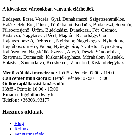
A következő városokban vagyunk elérhetőek
Budapest, Ecser, Vecsés, Gyál, Dunaharaszti, Szigetszentmiklós,
Halásztelek, Érd, Diósd, Törökbálint, Budaörs, Budakeszi, Solymár,
Pilisborosjenő, Üröm, Budakalász, Dunakeszi, Fót, Csömör,
Kistarcsa, Nagytarcsa, Pécel, Maglód, Biatorbágy, Göd,
Hajdúszoboszló, Debrecen, Nyírbátor, Nagyhegyes, Nyiradony,
Hajdúböszörmény, Pallag, Nyíregyháza, Nyirbátor, Nyiradony,
Kállósemjén, Nagykálló, Szeged, Algyõ, Deszk, Sándorfalva,
Szatymaz, Domaszék, Kiskunfélegyháza, Mórahalom, Kistelek,
Balástya, Sándorfalva, Kecskemét, Városföld, Kiskunfélegyháza
Menü szállítási menetrend:
Hétfő - Péntek: 07:00 - 11:00
Call center munkaórák:
Hétfő - Péntek: 07:00 - 15:00
Online tàplàlkozàsi tanàcsadò:
Hétfő - Péntek: 10:00 - 15:00
Email:
info@fitfoodway.hu
Telefon:
+36303193177
Hasznos oldalak
Blog
Rólunk
Fenntarthatóság