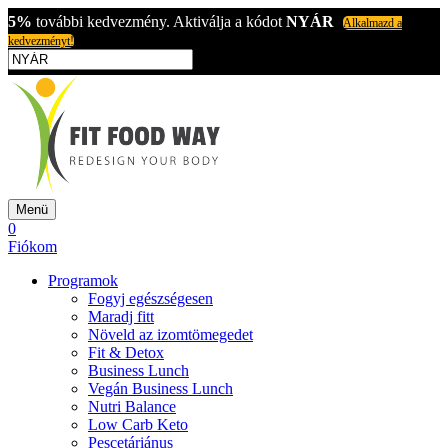
5%
további kedvezmény. Aktiválja a kódot
NYÁR
Alkalmazd a
kedvezményt!
Menü
0
Fiókom
Programok
Fogyj egészségesen
Maradj fitt
Növeld az izomtömegedet
Fit & Detox
Business Lunch
Vegán Business Lunch
Nutri Balance
Low Carb Keto
Pescetáriánus