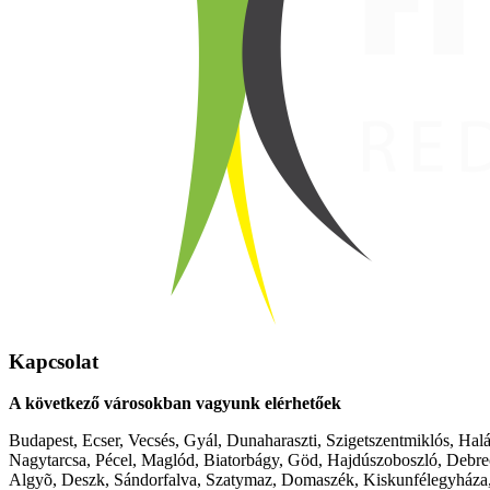
Kapcsolat
A következő városokban vagyunk elérhetőek
Budapest, Ecser, Vecsés, Gyál, Dunaharaszti, Szigetszentmiklós, Hal
Nagytarcsa, Pécel, Maglód, Biatorbágy, Göd, Hajdúszoboszló, Debre
Algyõ, Deszk, Sándorfalva, Szatymaz, Domaszék, Kiskunfélegyháza,