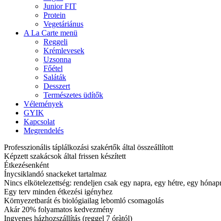
Junior FIT
Protein
Vegetáriánus
A La Carte menü
Reggeli
Krémlevesek
Uzsonna
Főétel
Saláták
Desszert
Természetes üdítők
Vélemények
GYIK
Kapcsolat
Megrendelés
Professzionális táplálkozási szakértők által összeállított
Képzett szakácsok által frissen készített
Étkezésenként
Ínycsiklandó snackeket tartalmaz
Nincs elkötelezettség: rendeljen csak egy napra, egy hétre, egy hóna
Egy terv minden étkezési igényhez
Környezetbarát és biológiailag lebomló csomagolás
Akár 20% folyamatos kedvezmény
Ingyenes házhozszállítás (reggel 7 óràtól)