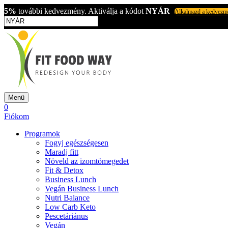
5%
további kedvezmény. Aktiválja a kódot
NYÁR
Alkalmazd a kedvezm
Menü
0
Fiókom
Programok
Fogyj egészségesen
Maradj fitt
Növeld az izomtömegedet
Fit & Detox
Business Lunch
Vegán Business Lunch
Nutri Balance
Low Carb Keto
Pescetáriánus
Vegán