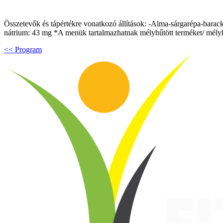
Összetevők és tápértékre vonatkozó állítások: -Alma-sárgarépa-barack s
nátrium: 43 mg *A menük tartalmazhatnak mélyhűtött terméket/ mélyh
<< Program