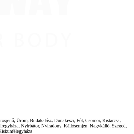
borosjenő, Üröm, Budakalász, Dunakeszi, Fót, Csömör, Kistarcsa,
íregyháza, Nyirbátor, Nyiradony, Kállósemjén, Nagykálló, Szeged,
Kiskunfélegyháza