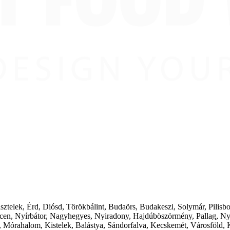
ásztelek, Érd, Diósd, Törökbálint, Budaörs, Budakeszi, Solymár, Pilis
cen, Nyírbátor, Nagyhegyes, Nyiradony, Hajdúböszörmény, Pallag, Ny
 Mórahalom, Kistelek, Balástya, Sándorfalva, Kecskemét, Városföld, 