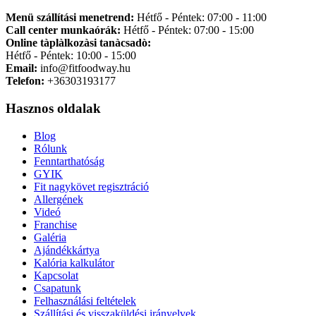
Menü szállítási menetrend:
Hétfő - Péntek: 07:00 - 11:00
Call center munkaórák:
Hétfő - Péntek: 07:00 - 15:00
Online tàplàlkozàsi tanàcsadò:
Hétfő - Péntek: 10:00 - 15:00
Email:
info@fitfoodway.hu
Telefon:
+36303193177
Hasznos oldalak
Blog
Rólunk
Fenntarthatóság
GYIK
Fit nagykövet regisztráció
Allergének
Videó
Franchise
Galéria
Ajándékkártya
Kalória kalkulátor
Kapcsolat
Csapatunk
Felhasználási feltételek
Szállítási és visszaküldési irányelvek