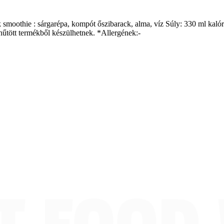
moothie : sárgarépa, kompót őszibarack, alma, víz Súly: 330 ml kalória: 
űtött termékből készülhetnek. *Allergének:-