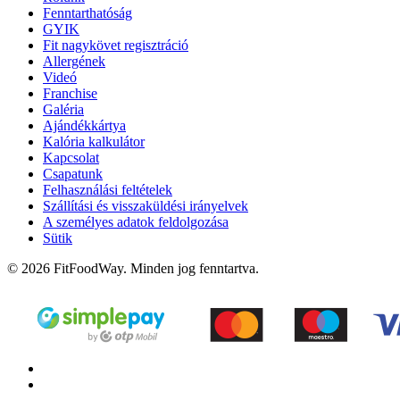
Fenntarthatóság
GYIK
Fit nagykövet regisztráció
Allergének
Videó
Franchise
Galéria
Ajándékkártya
Kalória kalkulátor
Kapcsolat
Csapatunk
Felhasználási feltételek
Szállítási és visszaküldési irányelvek
A személyes adatok feldolgozása
Sütik
© 2026 FitFoodWay. Minden jog fenntartva.