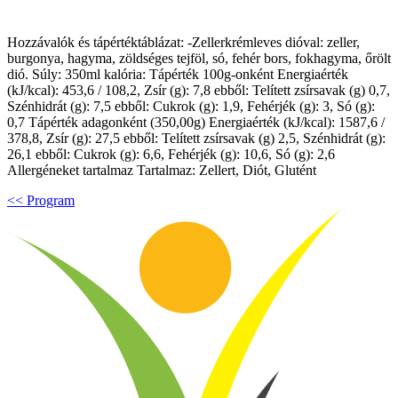
Hozzávalók és tápértéktáblázat: -Zellerkrémleves dióval: zeller,
burgonya, hagyma, zöldséges tejföl, só, fehér bors, fokhagyma, őrölt
dió. Súly: 350ml kalória: Tápérték 100g-onként Energiaérték
(kJ/kcal): 453,6 / 108,2, Zsír (g): 7,8 ebből: Telített zsírsavak (g) 0,7,
Szénhidrát (g): 7,5 ebből: Cukrok (g): 1,9, Fehérjék (g): 3, Só (g):
0,7 Tápérték adagonként (350,00g) Energiaérték (kJ/kcal): 1587,6 /
378,8, Zsír (g): 27,5 ebből: Telített zsírsavak (g) 2,5, Szénhidrát (g):
26,1 ebből: Cukrok (g): 6,6, Fehérjék (g): 10,6, Só (g): 2,6
Allergéneket tartalmaz Tartalmaz: Zellert, Diót, Glutént
<< Program