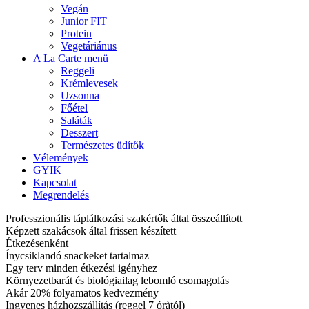
Vegán
Junior FIT
Protein
Vegetáriánus
A La Carte menü
Reggeli
Krémlevesek
Uzsonna
Főétel
Saláták
Desszert
Természetes üdítők
Vélemények
GYIK
Kapcsolat
Megrendelés
Professzionális táplálkozási szakértők által összeállított
Képzett szakácsok által frissen készített
Étkezésenként
Ínycsiklandó snackeket tartalmaz
Egy terv minden étkezési igényhez
Környezetbarát és biológiailag lebomló csomagolás
Akár 20% folyamatos kedvezmény
Ingyenes házhozszállítás (reggel 7 óràtól)