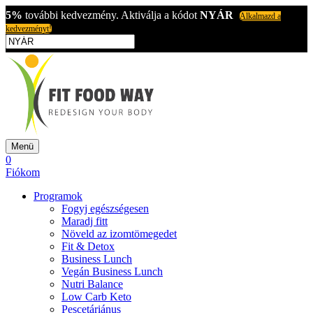
5%
további kedvezmény. Aktiválja a kódot
NYÁR
Alkalmazd a
kedvezményt!
Menü
0
Fiókom
Programok
Fogyj egészségesen
Maradj fitt
Növeld az izomtömegedet
Fit & Detox
Business Lunch
Vegán Business Lunch
Nutri Balance
Low Carb Keto
Pescetáriánus