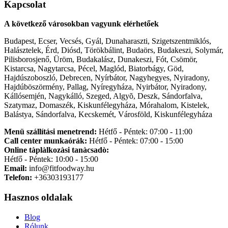
Kapcsolat
A következő városokban vagyunk elérhetőek
Budapest, Ecser, Vecsés, Gyál, Dunaharaszti, Szigetszentmiklós,
Halásztelek, Érd, Diósd, Törökbálint, Budaörs, Budakeszi, Solymár,
Pilisborosjenő, Üröm, Budakalász, Dunakeszi, Fót, Csömör,
Kistarcsa, Nagytarcsa, Pécel, Maglód, Biatorbágy, Göd,
Hajdúszoboszló, Debrecen, Nyírbátor, Nagyhegyes, Nyiradony,
Hajdúböszörmény, Pallag, Nyíregyháza, Nyirbátor, Nyiradony,
Kállósemjén, Nagykálló, Szeged, Algyõ, Deszk, Sándorfalva,
Szatymaz, Domaszék, Kiskunfélegyháza, Mórahalom, Kistelek,
Balástya, Sándorfalva, Kecskemét, Városföld, Kiskunfélegyháza
Menü szállítási menetrend:
Hétfő - Péntek: 07:00 - 11:00
Call center munkaórák:
Hétfő - Péntek: 07:00 - 15:00
Online tàplàlkozàsi tanàcsadò:
Hétfő - Péntek: 10:00 - 15:00
Email:
info@fitfoodway.hu
Telefon:
+36303193177
Hasznos oldalak
Blog
Rólunk