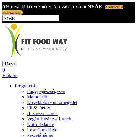
5%
további kedvezmény. Aktiválja a kódot
NYÁR
Alkalmazd a
kedvezményt!
Menü
0
Fiókom
Programok
Fogyj egészségesen
Maradj fitt
Növeld az izomtömegedet
Fit & Detox
Business Lunch
Vegán Business Lunch
Nutri Balance
Low Carb Keto
Pescetáriánus