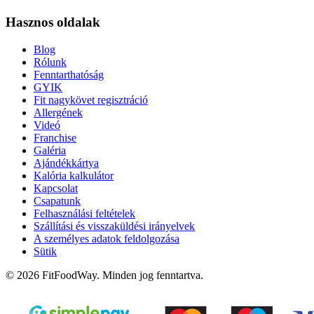
Hasznos oldalak
Blog
Rólunk
Fenntarthatóság
GYIK
Fit nagykövet regisztráció
Allergének
Videó
Franchise
Galéria
Ajándékkártya
Kalória kalkulátor
Kapcsolat
Csapatunk
Felhasználási feltételek
Szállítási és visszaküldési irányelvek
A személyes adatok feldolgozása
Sütik
© 2026 FitFoodWay. Minden jog fenntartva.