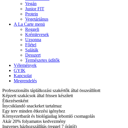
Vegán
Junior FIT
Protein
Vegetáriánus
A La Carte menü
Reggeli
Krémlevesek
Uzsonna
Főétel
Saláták
Desszert
Természetes üdítők
Vélemények
GYIK
Kapcsolat
Megrendelés
Professzionális táplálkozási szakértők által összeállított
Képzett szakácsok által frissen készített
Étkezésenként
Ínycsiklandó snackeket tartalmaz
Egy terv minden étkezési igényhez
Környezetbarát és biológiailag lebomló csomagolás
Akár 20% folyamatos kedvezmény
Ingyenes házhozszállítás (reggel 7 óràtól)