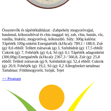
Összetevők és tápértéktáblázat: -Zabpehely mogyoróvajjal,
banánnal, kókuszdióval és chia maggal: tej, zab, chia, banán, víz,
vanília, fruktóz, mogyoróvaj, kókuszdió. Súly: 300g kalória:
Tápérték 100g-onként Energiaérték (kJ/kcal): 789,1 / 188,9, Zsír
(g): 8,6 ebből: Telített zsírsavak (g) 3, Szénhidrát (g): 17,5 ebből:
Cukrok (g): 7, Fehérjék (g): 6,4, Só (g): 0,1 Tápérték adagonként
(300,00g) Energiaérték (kJ/kcal): 2367,3 / 566,8, Zsír (g): 25,8
ebből: Telített zsírsavak (g) 9, Szénhidrát (g): 52,4 ebből: Cukrok
(g): 20,9, Fehérjék (g): 19,2, Só (g): 0,2 Allergéneket tartalmaz
Tartalmaz: Földimogyorót, Szóját, Tejet
<< Program