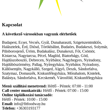
Kapcsolat
A következő városokban vagyunk elérhetőek
Budapest, Ecser, Vecsés, Gyál, Dunaharaszti, Szigetszentmiklós,
Halásztelek, Érd, Diósd, Törökbálint, Budaörs, Budakeszi, Solymár,
Pilisborosjenő, Üröm, Budakalász, Dunakeszi, Fót, Csömör,
Kistarcsa, Nagytarcsa, Pécel, Maglód, Biatorbágy, Göd,
Hajdúszoboszló, Debrecen, Nyírbátor, Nagyhegyes, Nyiradony,
Hajdúböszörmény, Pallag, Nyíregyháza, Nyirbátor, Nyiradony,
Kállósemjén, Nagykálló, Szeged, Algyõ, Deszk, Sándorfalva,
Szatymaz, Domaszék, Kiskunfélegyháza, Mórahalom, Kistelek,
Balástya, Sándorfalva, Kecskemét, Városföld, Kiskunfélegyháza
Menü szállítási menetrend:
Hétfő - Péntek: 07:00 - 11:00
Call center munkaórák:
Hétfő - Péntek: 07:00 - 15:00
Online tàplàlkozàsi tanàcsadò:
Hétfő - Péntek: 10:00 - 15:00
Email:
info@fitfoodway.hu
Telefon:
+36303193177