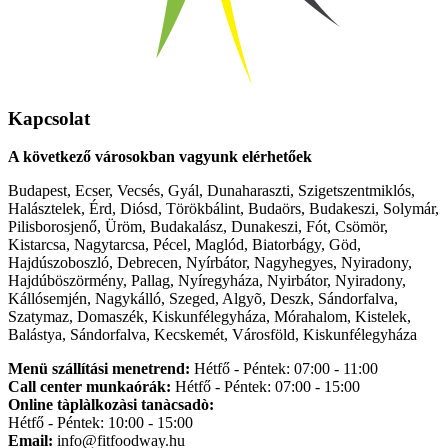
Kapcsolat
A következő városokban vagyunk elérhetőek
Budapest, Ecser, Vecsés, Gyál, Dunaharaszti, Szigetszentmiklós,
Halásztelek, Érd, Diósd, Törökbálint, Budaörs, Budakeszi, Solymár,
Pilisborosjenő, Üröm, Budakalász, Dunakeszi, Fót, Csömör,
Kistarcsa, Nagytarcsa, Pécel, Maglód, Biatorbágy, Göd,
Hajdúszoboszló, Debrecen, Nyírbátor, Nagyhegyes, Nyiradony,
Hajdúböszörmény, Pallag, Nyíregyháza, Nyirbátor, Nyiradony,
Kállósemjén, Nagykálló, Szeged, Algyõ, Deszk, Sándorfalva,
Szatymaz, Domaszék, Kiskunfélegyháza, Mórahalom, Kistelek,
Balástya, Sándorfalva, Kecskemét, Városföld, Kiskunfélegyháza
Menü szállítási menetrend:
Hétfő - Péntek: 07:00 - 11:00
Call center munkaórák:
Hétfő - Péntek: 07:00 - 15:00
Online tàplàlkozàsi tanàcsadò:
Hétfő - Péntek: 10:00 - 15:00
Email:
info@fitfoodway.hu