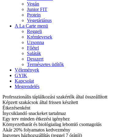
Vegán
Junior FIT
Protein
Vegetáriánus
A La Carte menü
Reggeli
Krémlevesek
Uzsonna
Főétel
Saláták
Desszert
Természetes üdítők
Vélemények
GYIK
Kapcsolat
Megrendelés
Professzionális táplálkozási szakértők által összeállított
Képzett szakácsok által frissen készített
Étkezésenként
Ínycsiklandó snackeket tartalmaz
Egy terv minden étkezési igényhez
Környezetbarát és biológiailag lebomló csomagolás
Akár 20% folyamatos kedvezmény
Ingyenes házhozszállítás (reggel 7 óràtól)