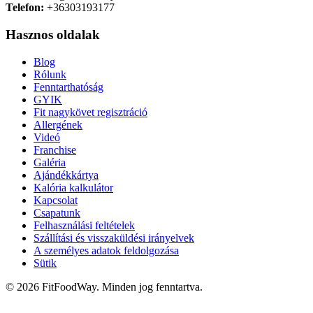
Telefon:
+36303193177
Hasznos oldalak
Blog
Rólunk
Fenntarthatóság
GYIK
Fit nagykövet regisztráció
Allergének
Videó
Franchise
Galéria
Ajándékkártya
Kalória kalkulátor
Kapcsolat
Csapatunk
Felhasználási feltételek
Szállítási és visszaküldési irányelvek
A személyes adatok feldolgozása
Sütik
© 2026 FitFoodWay. Minden jog fenntartva.