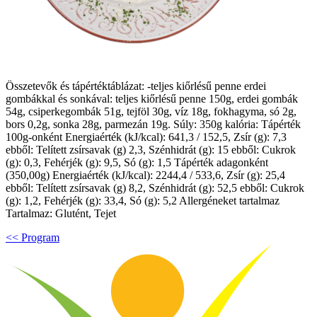
Összetevők és tápértéktáblázat: -teljes kiőrlésű penne erdei
gombákkal és sonkával: teljes kiőrlésű penne 150g, erdei gombák
54g, csiperkegombák 51g, tejföl 30g, víz 18g, fokhagyma, só 2g,
bors 0,2g, sonka 28g, parmezán 19g. Súly: 350g kalória: Tápérték
100g-onként Energiaérték (kJ/kcal): 641,3 / 152,5, Zsír (g): 7,3
ebből: Telített zsírsavak (g) 2,3, Szénhidrát (g): 15 ebből: Cukrok
(g): 0,3, Fehérjék (g): 9,5, Só (g): 1,5 Tápérték adagonként
(350,00g) Energiaérték (kJ/kcal): 2244,4 / 533,6, Zsír (g): 25,4
ebből: Telített zsírsavak (g) 8,2, Szénhidrát (g): 52,5 ebből: Cukrok
(g): 1,2, Fehérjék (g): 33,4, Só (g): 5,2 Allergéneket tartalmaz
Tartalmaz: Glutént, Tejet
<< Program