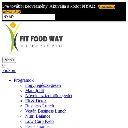
5%
további kedvezmény. Aktiválja a kódot
NYÁR
Alkalmazd a
kedvezményt!
Menü
0
Fiókom
Programok
Fogyj egészségesen
Maradj fitt
Növeld az izomtömegedet
Fit & Detox
Business Lunch
Vegán Business Lunch
Nutri Balance
Low Carb Keto
Pescetáriánus