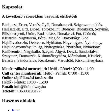
Kapcsolat
A következő városokban vagyunk elérhetőek
Budapest, Ecser, Vecsés, Gyál, Dunaharaszti, Szigetszentmiklós,
Halásztelek, Érd, Diósd, Törökbálint, Budaörs, Budakeszi, Solymár,
Pilisborosjenő, Üröm, Budakalász, Dunakeszi, Fót, Csömör,
Kistarcsa, Nagytarcsa, Pécel, Maglód, Biatorbágy, Göd,
Hajdúszoboszló, Debrecen, Nyírbátor, Nagyhegyes, Nyiradony,
Hajdúböszörmény, Pallag, Nyíregyháza, Nyirbátor, Nyiradony,
Kállósemjén, Nagykálló, Szeged, Algyõ, Deszk, Sándorfalva,
Szatymaz, Domaszék, Kiskunfélegyháza, Mórahalom, Kistelek,
Balástya, Sándorfalva, Kecskemét, Városföld, Kiskunfélegyháza
Menü szállítási menetrend:
Hétfő - Péntek: 07:00 - 11:00
Call center munkaórák:
Hétfő - Péntek: 07:00 - 15:00
Online tàplàlkozàsi tanàcsadò:
Hétfő - Péntek: 10:00 - 15:00
Email:
info@fitfoodway.hu
Telefon:
+36303193177
Hasznos oldalak
Blog