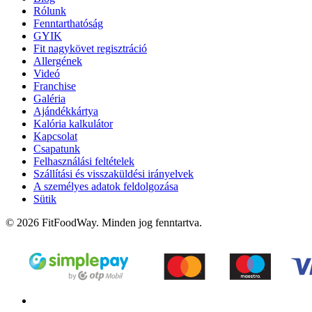
Rólunk
Fenntarthatóság
GYIK
Fit nagykövet regisztráció
Allergének
Videó
Franchise
Galéria
Ajándékkártya
Kalória kalkulátor
Kapcsolat
Csapatunk
Felhasználási feltételek
Szállítási és visszaküldési irányelvek
A személyes adatok feldolgozása
Sütik
© 2026 FitFoodWay. Minden jog fenntartva.