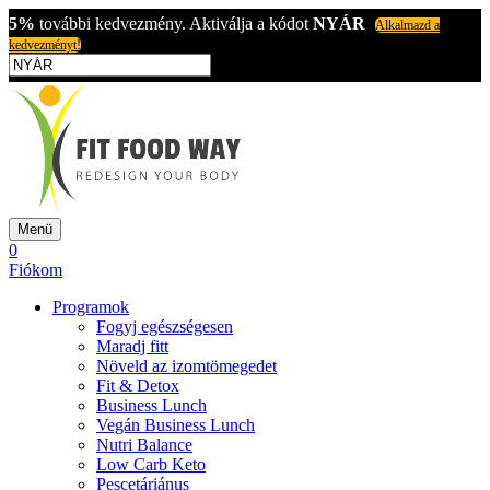
5%
további kedvezmény. Aktiválja a kódot
NYÁR
Alkalmazd a
kedvezményt!
Menü
0
Fiókom
Programok
Fogyj egészségesen
Maradj fitt
Növeld az izomtömegedet
Fit & Detox
Business Lunch
Vegán Business Lunch
Nutri Balance
Low Carb Keto
Pescetáriánus