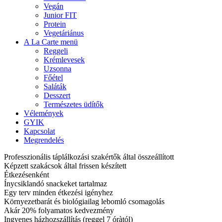
Vegán
Junior FIT
Protein
Vegetáriánus
A La Carte menü
Reggeli
Krémlevesek
Uzsonna
Főétel
Saláták
Desszert
Természetes üdítők
Vélemények
GYIK
Kapcsolat
Megrendelés
Professzionális táplálkozási szakértők által összeállított
Képzett szakácsok által frissen készített
Étkezésenként
Ínycsiklandó snackeket tartalmaz
Egy terv minden étkezési igényhez
Környezetbarát és biológiailag lebomló csomagolás
Akár 20% folyamatos kedvezmény
Ingyenes házhozszállítás (reggel 7 óràtól)