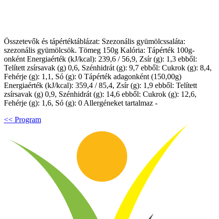
Összetevők és tápértéktáblázat: Szezonális gyümölcssaláta:
szezonális gyümölcsök. Tömeg 150g Kalória: Tápérték 100g-
onként Energiaérték (kJ/kcal): 239,6 / 56,9, Zsír (g): 1,3 ebből:
Telített zsírsavak (g) 0,6, Szénhidrát (g): 9,7 ebből: Cukrok (g): 8,4,
Fehérje (g): 1,1, Só (g): 0 Tápérték adagonként (150,00g)
Energiaérték (kJ/kcal): 359,4 / 85,4, Zsír (g): 1,9 ebből: Telített
zsírsavak (g) 0,9, Szénhidrát (g): 14,6 ebből: Cukrok (g): 12,6,
Fehérje (g): 1,6, Só (g): 0 Allergéneket tartalmaz -
<< Program