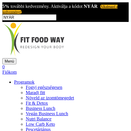
5%
további kedvezmény. Aktiválja a kódot
NYÁR
Alkalmazd a
kedvezményt!
Menü
0
Fiókom
Programok
Fogyj egészségesen
Maradj fitt
Növeld az izomtömegedet
Fit & Detox
Business Lunch
Vegán Business Lunch
Nutri Balance
Low Carb Keto
Pescetáriánus