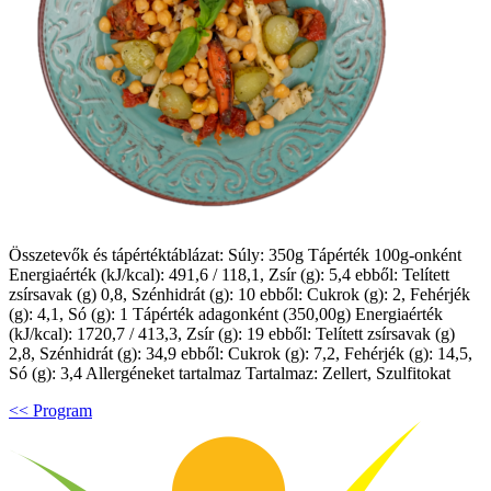
Összetevők és tápértéktáblázat: Súly: 350g Tápérték 100g-onként
Energiaérték (kJ/kcal): 491,6 / 118,1, Zsír (g): 5,4 ebből: Telített
zsírsavak (g) 0,8, Szénhidrát (g): 10 ebből: Cukrok (g): 2, Fehérjék
(g): 4,1, Só (g): 1 Tápérték adagonként (350,00g) Energiaérték
(kJ/kcal): 1720,7 / 413,3, Zsír (g): 19 ebből: Telített zsírsavak (g)
2,8, Szénhidrát (g): 34,9 ebből: Cukrok (g): 7,2, Fehérjék (g): 14,5,
Só (g): 3,4 Allergéneket tartalmaz Tartalmaz: Zellert, Szulfitokat
<< Program