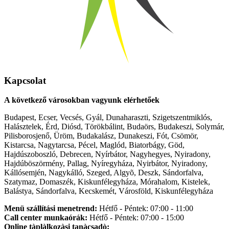
Kapcsolat
A következő városokban vagyunk elérhetőek
Budapest, Ecser, Vecsés, Gyál, Dunaharaszti, Szigetszentmiklós,
Halásztelek, Érd, Diósd, Törökbálint, Budaörs, Budakeszi, Solymár,
Pilisborosjenő, Üröm, Budakalász, Dunakeszi, Fót, Csömör,
Kistarcsa, Nagytarcsa, Pécel, Maglód, Biatorbágy, Göd,
Hajdúszoboszló, Debrecen, Nyírbátor, Nagyhegyes, Nyiradony,
Hajdúböszörmény, Pallag, Nyíregyháza, Nyirbátor, Nyiradony,
Kállósemjén, Nagykálló, Szeged, Algyõ, Deszk, Sándorfalva,
Szatymaz, Domaszék, Kiskunfélegyháza, Mórahalom, Kistelek,
Balástya, Sándorfalva, Kecskemét, Városföld, Kiskunfélegyháza
Menü szállítási menetrend:
Hétfő - Péntek: 07:00 - 11:00
Call center munkaórák:
Hétfő - Péntek: 07:00 - 15:00
Online tàplàlkozàsi tanàcsadò: