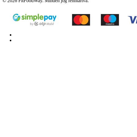
© 2026 FitFoodWay. Minden jog fenntartva.