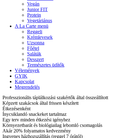
Vegán
Junior FIT
Protein
Vegetáriánus
A La Carte menü
Reggeli
Krémlevesek
Uzsonna
Főétel
Saláták
Desszert
Természetes üdítők
Vélemények
GYIK
Kapcsolat
Megrendelés
Professzionális táplálkozási szakértők által összeállított
Képzett szakácsok által frissen készített
Étkezésenként
Ínycsiklandó snackeket tartalmaz
Egy terv minden étkezési igényhez
Környezetbarát és biológiailag lebomló csomagolás
Akár 20% folyamatos kedvezmény
Ingyenes házhozszállítás (reggel 7 óràtól)