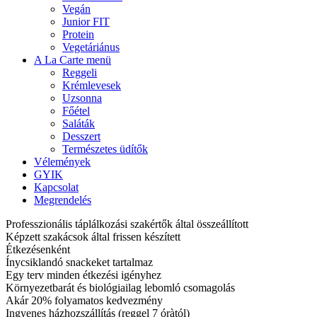
Vegán
Junior FIT
Protein
Vegetáriánus
A La Carte menü
Reggeli
Krémlevesek
Uzsonna
Főétel
Saláták
Desszert
Természetes üdítők
Vélemények
GYIK
Kapcsolat
Megrendelés
Professzionális táplálkozási szakértők által összeállított
Képzett szakácsok által frissen készített
Étkezésenként
Ínycsiklandó snackeket tartalmaz
Egy terv minden étkezési igényhez
Környezetbarát és biológiailag lebomló csomagolás
Akár 20% folyamatos kedvezmény
Ingyenes házhozszállítás (reggel 7 óràtól)