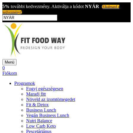
5%
további kedvezmény. Aktiválja a kódot
NYÁR
Alkalmazd a
kedvezményt!
Menü
0
Fiókom
Programok
Fogyj egészségesen
Maradj fitt
Növeld az izomtömegedet
Fit & Detox
Business Lunch
Vegán Business Lunch
Nutri Balance
Low Carb Keto
Pescetáriánus