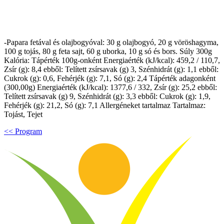
-Papara fetával és olajbogyóval: 30 g olajbogyó, 20 g vöröshagyma,
100 g tojás, 80 g feta sajt, 60 g uborka, 10 g só és bors. Súly 300g
Kalória: Tápérték 100g-onként Energiaérték (kJ/kcal): 459,2 / 110,7,
Zsír (g): 8,4 ebből: Telített zsírsavak (g) 3, Szénhidrát (g): 1,1 ebből:
Cukrok (g): 0,6, Fehérjék (g): 7,1, Só (g): 2,4 Tápérték adagonként
(300,00g) Energiaérték (kJ/kcal): 1377,6 / 332, Zsír (g): 25,2 ebből:
Telített zsírsavak (g) 9, Szénhidrát (g): 3,3 ebből: Cukrok (g): 1,9,
Fehérjék (g): 21,2, Só (g): 7,1 Allergéneket tartalmaz Tartalmaz:
Tojást, Tejet
<< Program