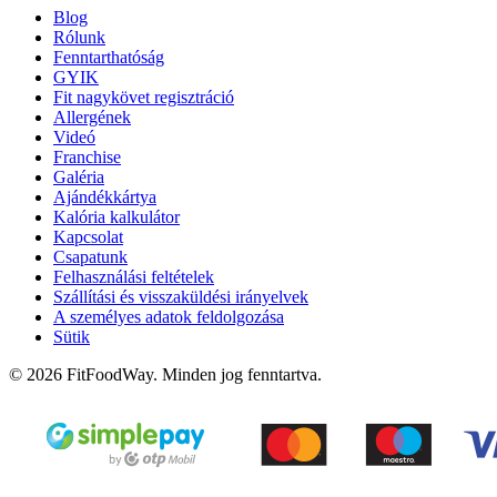
Blog
Rólunk
Fenntarthatóság
GYIK
Fit nagykövet regisztráció
Allergének
Videó
Franchise
Galéria
Ajándékkártya
Kalória kalkulátor
Kapcsolat
Csapatunk
Felhasználási feltételek
Szállítási és visszaküldési irányelvek
A személyes adatok feldolgozása
Sütik
© 2026 FitFoodWay. Minden jog fenntartva.