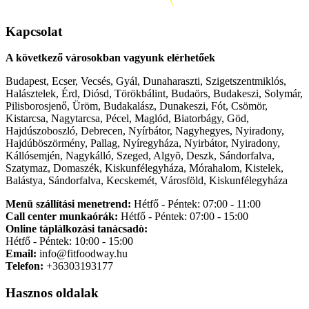
Kapcsolat
A következő városokban vagyunk elérhetőek
Budapest, Ecser, Vecsés, Gyál, Dunaharaszti, Szigetszentmiklós,
Halásztelek, Érd, Diósd, Törökbálint, Budaörs, Budakeszi, Solymár,
Pilisborosjenő, Üröm, Budakalász, Dunakeszi, Fót, Csömör,
Kistarcsa, Nagytarcsa, Pécel, Maglód, Biatorbágy, Göd,
Hajdúszoboszló, Debrecen, Nyírbátor, Nagyhegyes, Nyiradony,
Hajdúböszörmény, Pallag, Nyíregyháza, Nyirbátor, Nyiradony,
Kállósemjén, Nagykálló, Szeged, Algyõ, Deszk, Sándorfalva,
Szatymaz, Domaszék, Kiskunfélegyháza, Mórahalom, Kistelek,
Balástya, Sándorfalva, Kecskemét, Városföld, Kiskunfélegyháza
Menü szállítási menetrend:
Hétfő - Péntek: 07:00 - 11:00
Call center munkaórák:
Hétfő - Péntek: 07:00 - 15:00
Online tàplàlkozàsi tanàcsadò:
Hétfő - Péntek: 10:00 - 15:00
Email:
info@fitfoodway.hu
Telefon:
+36303193177
Hasznos oldalak