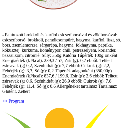
- Panírozott brokkoli és karfiol csicseriborsóval és zöldborsóval:
csicseriborsó, brokkoli, paradicsompüré, hagyma, karfiol, liszt, só,
bors, zsemlemorzsa, sárgarépa, hagyma, fokhagyma, paprika,
kókusztej, kurkuma, köménypor, chili, petrezselyem, koriander,
bazsalikom, citromlé. Súly: 350g Kalória Tápérték 100g-onként
Energiaérték (kJ/kcal): 239,3 / 57, Zsír (g): 0,7 ebből: Telített
zsírsavak (g) 0,2, Szénhidrát (g): 7,7 ebből: Cukrok (g): 2,2,
Fehérjék (g): 3,3, Só (g): 0,2 Tápérték adagonként (350,00g)
Energiaérték (kJ/kcal): 837,6 / 199,6, Zsír (g): 2,6 ebből: Telített
zsírsavak (g) 0,6, Szénhidrát (g): 26,9 ebből: Cukrok (g): 7,8,
Fehérjék (g): 11,4, Só (g): 0,6 Allergéneket tartalmaz Tartalmaz:
Glutént, Zellert
<< Program