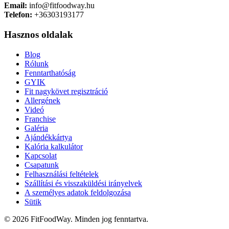
Email:
info@fitfoodway.hu
Telefon:
+36303193177
Hasznos oldalak
Blog
Rólunk
Fenntarthatóság
GYIK
Fit nagykövet regisztráció
Allergének
Videó
Franchise
Galéria
Ajándékkártya
Kalória kalkulátor
Kapcsolat
Csapatunk
Felhasználási feltételek
Szállítási és visszaküldési irányelvek
A személyes adatok feldolgozása
Sütik
© 2026 FitFoodWay. Minden jog fenntartva.