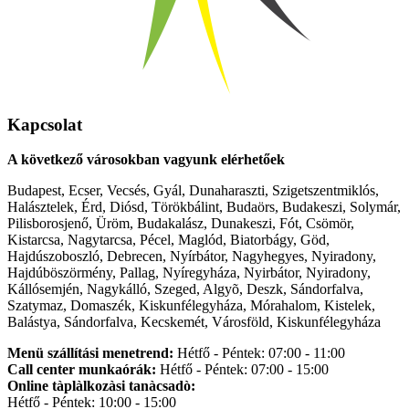
Kapcsolat
A következő városokban vagyunk elérhetőek
Budapest, Ecser, Vecsés, Gyál, Dunaharaszti, Szigetszentmiklós,
Halásztelek, Érd, Diósd, Törökbálint, Budaörs, Budakeszi, Solymár,
Pilisborosjenő, Üröm, Budakalász, Dunakeszi, Fót, Csömör,
Kistarcsa, Nagytarcsa, Pécel, Maglód, Biatorbágy, Göd,
Hajdúszoboszló, Debrecen, Nyírbátor, Nagyhegyes, Nyiradony,
Hajdúböszörmény, Pallag, Nyíregyháza, Nyirbátor, Nyiradony,
Kállósemjén, Nagykálló, Szeged, Algyõ, Deszk, Sándorfalva,
Szatymaz, Domaszék, Kiskunfélegyháza, Mórahalom, Kistelek,
Balástya, Sándorfalva, Kecskemét, Városföld, Kiskunfélegyháza
Menü szállítási menetrend:
Hétfő - Péntek: 07:00 - 11:00
Call center munkaórák:
Hétfő - Péntek: 07:00 - 15:00
Online tàplàlkozàsi tanàcsadò:
Hétfő - Péntek: 10:00 - 15:00