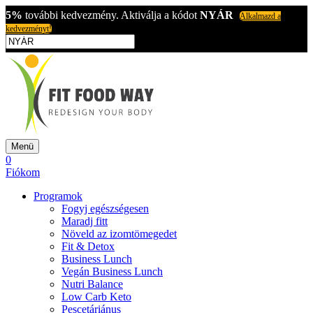
5%
további kedvezmény. Aktiválja a kódot
NYÁR
Alkalmazd a
kedvezményt!
Menü
0
Fiókom
Programok
Fogyj egészségesen
Maradj fitt
Növeld az izomtömegedet
Fit & Detox
Business Lunch
Vegán Business Lunch
Nutri Balance
Low Carb Keto
Pescetáriánus