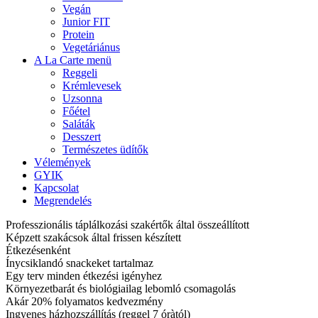
Vegán
Junior FIT
Protein
Vegetáriánus
A La Carte menü
Reggeli
Krémlevesek
Uzsonna
Főétel
Saláták
Desszert
Természetes üdítők
Vélemények
GYIK
Kapcsolat
Megrendelés
Professzionális táplálkozási szakértők által összeállított
Képzett szakácsok által frissen készített
Étkezésenként
Ínycsiklandó snackeket tartalmaz
Egy terv minden étkezési igényhez
Környezetbarát és biológiailag lebomló csomagolás
Akár 20% folyamatos kedvezmény
Ingyenes házhozszállítás (reggel 7 óràtól)