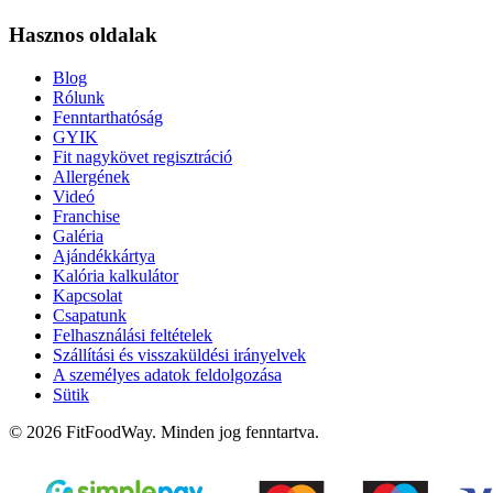
Hasznos oldalak
Blog
Rólunk
Fenntarthatóság
GYIK
Fit nagykövet regisztráció
Allergének
Videó
Franchise
Galéria
Ajándékkártya
Kalória kalkulátor
Kapcsolat
Csapatunk
Felhasználási feltételek
Szállítási és visszaküldési irányelvek
A személyes adatok feldolgozása
Sütik
© 2026 FitFoodWay. Minden jog fenntartva.