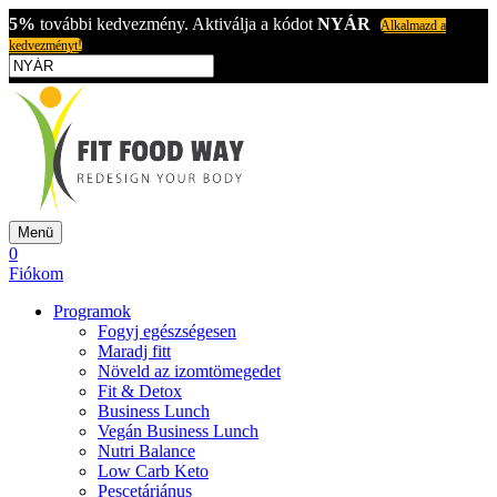
5%
további kedvezmény. Aktiválja a kódot
NYÁR
Alkalmazd a
kedvezményt!
Menü
0
Fiókom
Programok
Fogyj egészségesen
Maradj fitt
Növeld az izomtömegedet
Fit & Detox
Business Lunch
Vegán Business Lunch
Nutri Balance
Low Carb Keto
Pescetáriánus