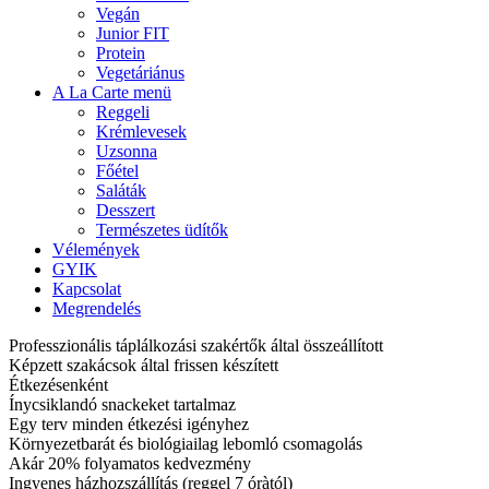
Vegán
Junior FIT
Protein
Vegetáriánus
A La Carte menü
Reggeli
Krémlevesek
Uzsonna
Főétel
Saláták
Desszert
Természetes üdítők
Vélemények
GYIK
Kapcsolat
Megrendelés
Professzionális táplálkozási szakértők által összeállított
Képzett szakácsok által frissen készített
Étkezésenként
Ínycsiklandó snackeket tartalmaz
Egy terv minden étkezési igényhez
Környezetbarát és biológiailag lebomló csomagolás
Akár 20% folyamatos kedvezmény
Ingyenes házhozszállítás (reggel 7 óràtól)