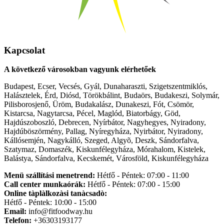
Kapcsolat
A következő városokban vagyunk elérhetőek
Budapest, Ecser, Vecsés, Gyál, Dunaharaszti, Szigetszentmiklós,
Halásztelek, Érd, Diósd, Törökbálint, Budaörs, Budakeszi, Solymár,
Pilisborosjenő, Üröm, Budakalász, Dunakeszi, Fót, Csömör,
Kistarcsa, Nagytarcsa, Pécel, Maglód, Biatorbágy, Göd,
Hajdúszoboszló, Debrecen, Nyírbátor, Nagyhegyes, Nyiradony,
Hajdúböszörmény, Pallag, Nyíregyháza, Nyirbátor, Nyiradony,
Kállósemjén, Nagykálló, Szeged, Algyõ, Deszk, Sándorfalva,
Szatymaz, Domaszék, Kiskunfélegyháza, Mórahalom, Kistelek,
Balástya, Sándorfalva, Kecskemét, Városföld, Kiskunfélegyháza
Menü szállítási menetrend:
Hétfő - Péntek: 07:00 - 11:00
Call center munkaórák:
Hétfő - Péntek: 07:00 - 15:00
Online tàplàlkozàsi tanàcsadò:
Hétfő - Péntek: 10:00 - 15:00
Email:
info@fitfoodway.hu
Telefon:
+36303193177