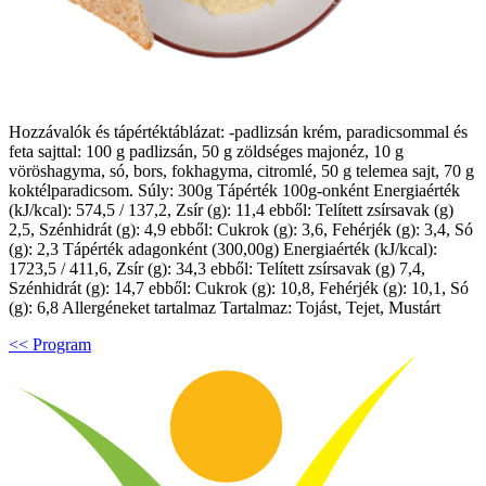
Hozzávalók és tápértéktáblázat: -padlizsán krém, paradicsommal és
feta sajttal: 100 g padlizsán, 50 g zöldséges majonéz, 10 g
vöröshagyma, só, bors, fokhagyma, citromlé, 50 g telemea sajt, 70 g
koktélparadicsom. Súly: 300g Tápérték 100g-onként Energiaérték
(kJ/kcal): 574,5 / 137,2, Zsír (g): 11,4 ebből: Telített zsírsavak (g)
2,5, Szénhidrát (g): 4,9 ebből: Cukrok (g): 3,6, Fehérjék (g): 3,4, Só
(g): 2,3 Tápérték adagonként (300,00g) Energiaérték (kJ/kcal):
1723,5 / 411,6, Zsír (g): 34,3 ebből: Telített zsírsavak (g) 7,4,
Szénhidrát (g): 14,7 ebből: Cukrok (g): 10,8, Fehérjék (g): 10,1, Só
(g): 6,8 Allergéneket tartalmaz Tartalmaz: Tojást, Tejet, Mustárt
<< Program