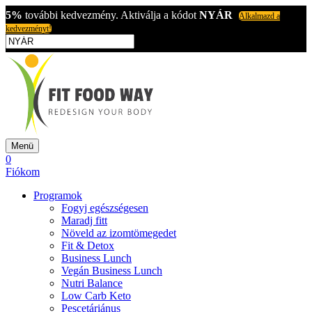
5%
további kedvezmény. Aktiválja a kódot
NYÁR
Alkalmazd a
kedvezményt!
Menü
0
Fiókom
Programok
Fogyj egészségesen
Maradj fitt
Növeld az izomtömegedet
Fit & Detox
Business Lunch
Vegán Business Lunch
Nutri Balance
Low Carb Keto
Pescetáriánus