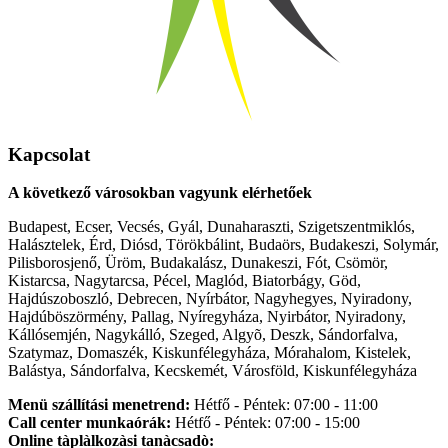
Kapcsolat
A következő városokban vagyunk elérhetőek
Budapest, Ecser, Vecsés, Gyál, Dunaharaszti, Szigetszentmiklós,
Halásztelek, Érd, Diósd, Törökbálint, Budaörs, Budakeszi, Solymár,
Pilisborosjenő, Üröm, Budakalász, Dunakeszi, Fót, Csömör,
Kistarcsa, Nagytarcsa, Pécel, Maglód, Biatorbágy, Göd,
Hajdúszoboszló, Debrecen, Nyírbátor, Nagyhegyes, Nyiradony,
Hajdúböszörmény, Pallag, Nyíregyháza, Nyirbátor, Nyiradony,
Kállósemjén, Nagykálló, Szeged, Algyõ, Deszk, Sándorfalva,
Szatymaz, Domaszék, Kiskunfélegyháza, Mórahalom, Kistelek,
Balástya, Sándorfalva, Kecskemét, Városföld, Kiskunfélegyháza
Menü szállítási menetrend:
Hétfő - Péntek: 07:00 - 11:00
Call center munkaórák:
Hétfő - Péntek: 07:00 - 15:00
Online tàplàlkozàsi tanàcsadò: