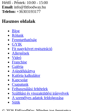
Hétfő - Péntek: 10:00 - 15:00
Email:
info@fitfoodway.hu
Telefon:
+36303193177
Hasznos oldalak
Blog
Rólunk
Fenntarthatóság
GYIK
Fit nagykövet regisztráció
Allergének
Videó
Franchise
Galéria
Ajándékkártya
Kalória kalkulátor
Kapcsolat
Csapatunk
Felhasználási feltételek
Szállítási és visszaküldési irányelvek
A személyes adatok feldolgozása
Sütik
© 2026 FitFoodWay. Minden jog fenntartva.