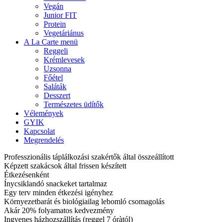
Vegán
Junior FIT
Protein
Vegetáriánus
A La Carte menü
Reggeli
Krémlevesek
Uzsonna
Főétel
Saláták
Desszert
Természetes üdítők
Vélemények
GYIK
Kapcsolat
Megrendelés
Professzionális táplálkozási szakértők által összeállított
Képzett szakácsok által frissen készített
Étkezésenként
Ínycsiklandó snackeket tartalmaz
Egy terv minden étkezési igényhez
Környezetbarát és biológiailag lebomló csomagolás
Akár 20% folyamatos kedvezmény
Ingyenes házhozszállítás (reggel 7 óràtól)