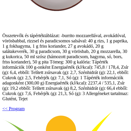
Összetevők és tápértéktáblázat: -burrito mozzarellával, avokádóval,
vörösbabbal, rizzsel és paradicsomos salsával: 40 g rizs, 1 g paprika,
1 g fokhagyma, 1 g friss koriander, 27 g avokádó, 20 g
salátakeverék, 30 g paradicsom, 30 g vörösbab, 20 g mozzarella, 30
g kukorica, 50 ml szósz (hámozott paradicsom, hagyma, só, bors,
friss koriander), 50 g pita Tömeg: 300 g kalória: Tápérték
információk 100 g-onként Energiaérték (kJ/kcal): 745,8 / 178,4, Zsír
(g): 6,4, ebből: Telített zsírsavak (g): 2,7, Szénhidrát (g): 22,1, ebből:
Cukrok (g): 2,5, Fehérjék (g): 7,1, Só (g): 1 Tápérték információk
adagonként (300,00 g) Energiaérték (kJ/kcal): 2237,4 / 535,1, Zsír
(g): 19,2 ebből: Telített zsírsavak (g) 8,2, Szénhidrát (g): 66,4 ebből:
Cukrok (g): 7,6, Fehérjék (g): 21,3, Só (g): 3 Allergéneket tartalmaz:
Glutént, Tejet
<< Program