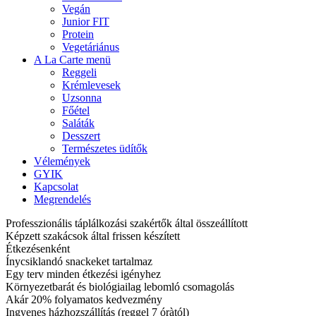
Vegán
Junior FIT
Protein
Vegetáriánus
A La Carte menü
Reggeli
Krémlevesek
Uzsonna
Főétel
Saláták
Desszert
Természetes üdítők
Vélemények
GYIK
Kapcsolat
Megrendelés
Professzionális táplálkozási szakértők által összeállított
Képzett szakácsok által frissen készített
Étkezésenként
Ínycsiklandó snackeket tartalmaz
Egy terv minden étkezési igényhez
Környezetbarát és biológiailag lebomló csomagolás
Akár 20% folyamatos kedvezmény
Ingyenes házhozszállítás (reggel 7 óràtól)