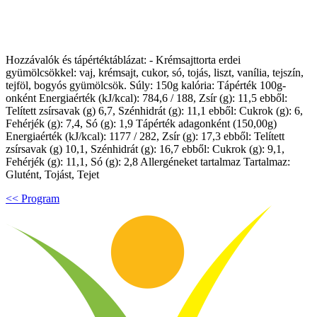
Hozzávalók és tápértéktáblázat: - Krémsajttorta erdei
gyümölcsökkel: vaj, krémsajt, cukor, só, tojás, liszt, vanília, tejszín,
tejföl, bogyós gyümölcsök. Súly: 150g kalória: Tápérték 100g-
onként Energiaérték (kJ/kcal): 784,6 / 188, Zsír (g): 11,5 ebből:
Telített zsírsavak (g) 6,7, Szénhidrát (g): 11,1 ebből: Cukrok (g): 6,
Fehérjék (g): 7,4, Só (g): 1,9 Tápérték adagonként (150,00g)
Energiaérték (kJ/kcal): 1177 / 282, Zsír (g): 17,3 ebből: Telített
zsírsavak (g) 10,1, Szénhidrát (g): 16,7 ebből: Cukrok (g): 9,1,
Fehérjék (g): 11,1, Só (g): 2,8 Allergéneket tartalmaz Tartalmaz:
Glutént, Tojást, Tejet
<< Program