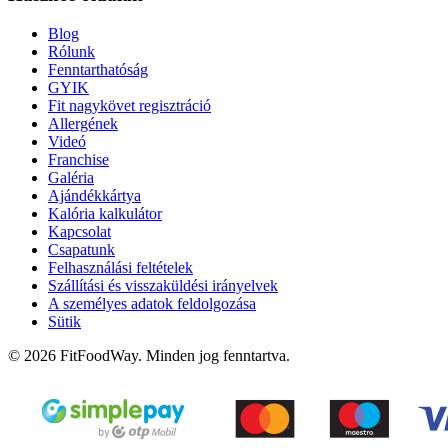
Blog
Rólunk
Fenntarthatóság
GYIK
Fit nagykövet regisztráció
Allergének
Videó
Franchise
Galéria
Ajándékkártya
Kalória kalkulátor
Kapcsolat
Csapatunk
Felhasználási feltételek
Szállítási és visszaküldési irányelvek
A személyes adatok feldolgozása
Sütik
© 2026 FitFoodWay. Minden jog fenntartva.