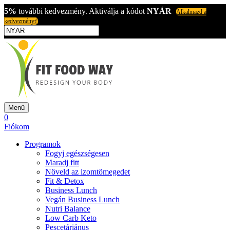
5%
további kedvezmény. Aktiválja a kódot
NYÁR
Alkalmazd a
kedvezményt!
Menü
0
Fiókom
Programok
Fogyj egészségesen
Maradj fitt
Növeld az izomtömegedet
Fit & Detox
Business Lunch
Vegán Business Lunch
Nutri Balance
Low Carb Keto
Pescetáriánus