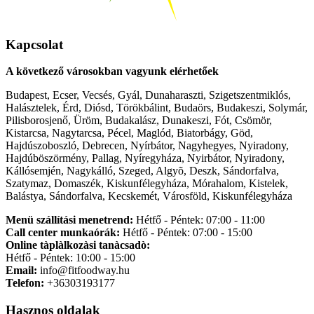
Kapcsolat
A következő városokban vagyunk elérhetőek
Budapest, Ecser, Vecsés, Gyál, Dunaharaszti, Szigetszentmiklós,
Halásztelek, Érd, Diósd, Törökbálint, Budaörs, Budakeszi, Solymár,
Pilisborosjenő, Üröm, Budakalász, Dunakeszi, Fót, Csömör,
Kistarcsa, Nagytarcsa, Pécel, Maglód, Biatorbágy, Göd,
Hajdúszoboszló, Debrecen, Nyírbátor, Nagyhegyes, Nyiradony,
Hajdúböszörmény, Pallag, Nyíregyháza, Nyirbátor, Nyiradony,
Kállósemjén, Nagykálló, Szeged, Algyõ, Deszk, Sándorfalva,
Szatymaz, Domaszék, Kiskunfélegyháza, Mórahalom, Kistelek,
Balástya, Sándorfalva, Kecskemét, Városföld, Kiskunfélegyháza
Menü szállítási menetrend:
Hétfő - Péntek: 07:00 - 11:00
Call center munkaórák:
Hétfő - Péntek: 07:00 - 15:00
Online tàplàlkozàsi tanàcsadò:
Hétfő - Péntek: 10:00 - 15:00
Email:
info@fitfoodway.hu
Telefon:
+36303193177
Hasznos oldalak