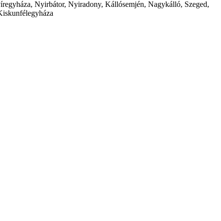
íregyháza, Nyirbátor, Nyiradony, Kállósemjén, Nagykálló, Szeged,
Kiskunfélegyháza