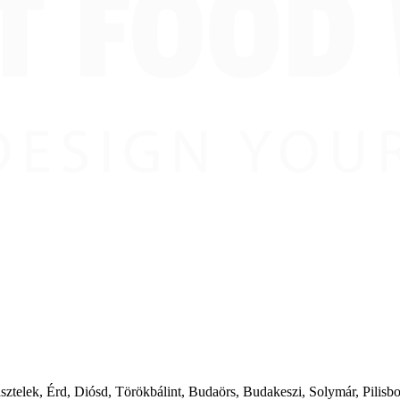
ásztelek, Érd, Diósd, Törökbálint, Budaörs, Budakeszi, Solymár, Pilis