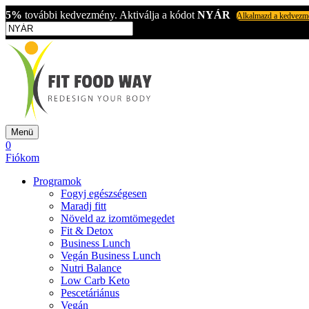
5%
további kedvezmény. Aktiválja a kódot
NYÁR
Alkalmazd a kedvezm
Menü
0
Fiókom
Programok
Fogyj egészségesen
Maradj fitt
Növeld az izomtömegedet
Fit & Detox
Business Lunch
Vegán Business Lunch
Nutri Balance
Low Carb Keto
Pescetáriánus
Vegán