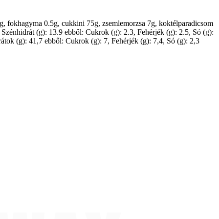
0.2g, fokhagyma 0.5g, cukkini 75g, zsemlemorzsa 7g, koktélparadicsom
Szénhidrát (g): 13.9 ebből: Cukrok (g): 2.3, Fehérjék (g): 2.5, Só (g):
átok (g): 41,7 ebből: Cukrok (g): 7, Fehérjék (g): 7,4, Só (g): 2,3