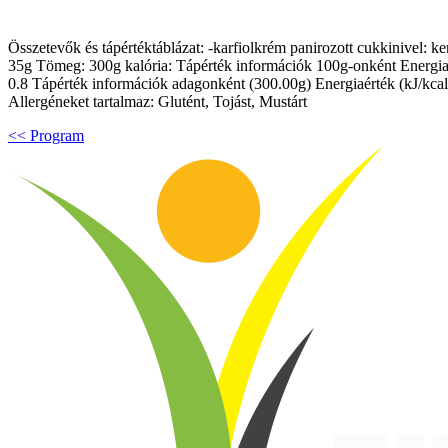
Összetevők és tápértéktáblázat: -karfiolkrém panirozott cukkinivel: 
35g Tömeg: 300g kalória: Tápérték információk 100g-onként Energiaérték 
0.8 Tápérték információk adagonként (300.00g) Energiaérték (kJ/kcal): 1
Allergéneket tartalmaz: Glutént, Tojást, Mustárt
<< Program