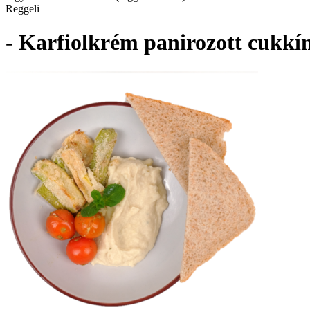
Reggeli
- Karfiolkrém panirozott cukkín