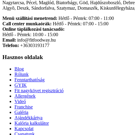
Nagytarcsa, Pécel, Maglód, Biatorbágy, Göd, Hajdúszoboszló, Debre
Algyõ, Deszk, Sándorfalva, Szatymaz, Domaszék, Kiskunfélegyháza,
Menü szállítási menetrend:
Hétfő - Péntek: 07:00 - 11:00
Call center munkaórák:
Hétfő - Péntek: 07:00 - 15:00
Online tàplàlkozàsi tanàcsadò:
Hétfő - Péntek: 10:00 - 15:00
Email:
info@fitfoodway.hu
Telefon:
+36303193177
Hasznos oldalak
Blog
Rólunk
Fenntarthatóság
GYIK
Fit nagykövet regisztráció
Allergének
Videó
Franchise
Galéria
Ajándékkártya
Kalória kalkulátor
Kapcsolat
Csapatunk