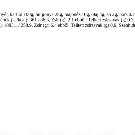
kenyér, karfiol 100g, burgonya 28g, majonéz 10g, olaj 4g, só 2g, bors 
(kJ/kcal): 361 / 86.3, Zsír (g): 2.1 ebből: Telített zsírsavak (g) 0.3, 
083.1 / 258.9, Zsír (g): 6.4 ebből: Telített zsírsavak (g) 0,9, Szénhidr