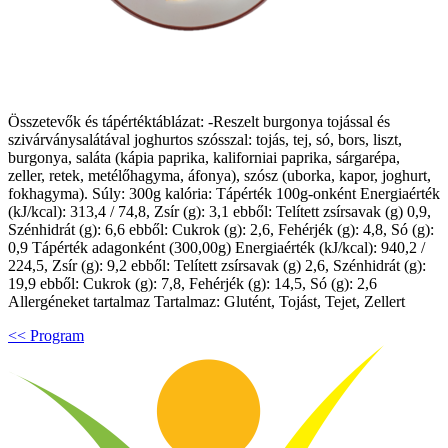
Összetevők és tápértéktáblázat: -Reszelt burgonya tojással és
szivárványsalátával joghurtos szósszal: tojás, tej, só, bors, liszt,
burgonya, saláta (kápia paprika, kaliforniai paprika, sárgarépa,
zeller, retek, metélőhagyma, áfonya), szósz (uborka, kapor, joghurt,
fokhagyma). Súly: 300g kalória: Tápérték 100g-onként Energiaérték
(kJ/kcal): 313,4 / 74,8, Zsír (g): 3,1 ebből: Telített zsírsavak (g) 0,9,
Szénhidrát (g): 6,6 ebből: Cukrok (g): 2,6, Fehérjék (g): 4,8, Só (g):
0,9 Tápérték adagonként (300,00g) Energiaérték (kJ/kcal): 940,2 /
224,5, Zsír (g): 9,2 ebből: Telített zsírsavak (g) 2,6, Szénhidrát (g):
19,9 ebből: Cukrok (g): 7,8, Fehérjék (g): 14,5, Só (g): 2,6
Allergéneket tartalmaz Tartalmaz: Glutént, Tojást, Tejet, Zellert
<< Program