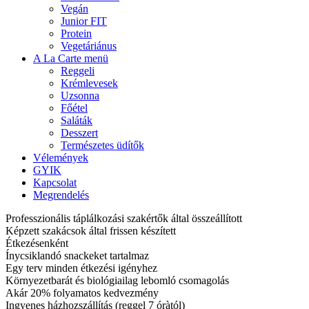
Vegán
Junior FIT
Protein
Vegetáriánus
A La Carte menü
Reggeli
Krémlevesek
Uzsonna
Főétel
Saláták
Desszert
Természetes üdítők
Vélemények
GYIK
Kapcsolat
Megrendelés
Professzionális táplálkozási szakértők által összeállított
Képzett szakácsok által frissen készített
Étkezésenként
Ínycsiklandó snackeket tartalmaz
Egy terv minden étkezési igényhez
Környezetbarát és biológiailag lebomló csomagolás
Akár 20% folyamatos kedvezmény
Ingyenes házhozszállítás (reggel 7 óràtól)