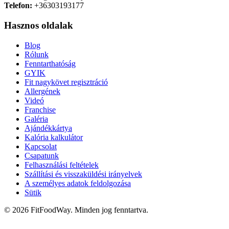
Telefon:
+36303193177
Hasznos oldalak
Blog
Rólunk
Fenntarthatóság
GYIK
Fit nagykövet regisztráció
Allergének
Videó
Franchise
Galéria
Ajándékkártya
Kalória kalkulátor
Kapcsolat
Csapatunk
Felhasználási feltételek
Szállítási és visszaküldési irányelvek
A személyes adatok feldolgozása
Sütik
© 2026 FitFoodWay. Minden jog fenntartva.