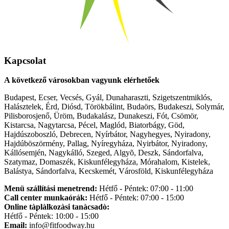
Kapcsolat
A következő városokban vagyunk elérhetőek
Budapest, Ecser, Vecsés, Gyál, Dunaharaszti, Szigetszentmiklós,
Halásztelek, Érd, Diósd, Törökbálint, Budaörs, Budakeszi, Solymár,
Pilisborosjenő, Üröm, Budakalász, Dunakeszi, Fót, Csömör,
Kistarcsa, Nagytarcsa, Pécel, Maglód, Biatorbágy, Göd,
Hajdúszoboszló, Debrecen, Nyírbátor, Nagyhegyes, Nyiradony,
Hajdúböszörmény, Pallag, Nyíregyháza, Nyirbátor, Nyiradony,
Kállósemjén, Nagykálló, Szeged, Algyõ, Deszk, Sándorfalva,
Szatymaz, Domaszék, Kiskunfélegyháza, Mórahalom, Kistelek,
Balástya, Sándorfalva, Kecskemét, Városföld, Kiskunfélegyháza
Menü szállítási menetrend:
Hétfő - Péntek: 07:00 - 11:00
Call center munkaórák:
Hétfő - Péntek: 07:00 - 15:00
Online tàplàlkozàsi tanàcsadò:
Hétfő - Péntek: 10:00 - 15:00
Email:
info@fitfoodway.hu