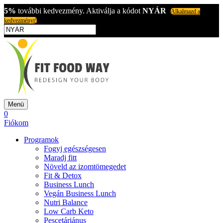
5%
további kedvezmény. Aktiválja a kódot
NYÁR
Alkalmazd a
kedvezményt!
Menü
0
Fiókom
Programok
Fogyj egészségesen
Maradj fitt
Növeld az izomtömegedet
Fit & Detox
Business Lunch
Vegán Business Lunch
Nutri Balance
Low Carb Keto
Pescetáriánus