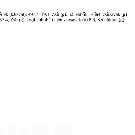
ék (kJ/kcal): 497 / 119,1, Zsír (g): 5,5 ebből: Telített zsírsavak (g)
,4, Zsír (g): 16,4 ebből: Telített zsírsavak (g) 8,8, Szénhidrát (g):