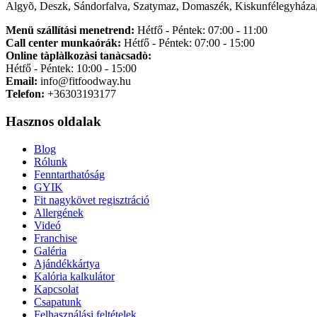
Algyõ, Deszk, Sándorfalva, Szatymaz, Domaszék, Kiskunfélegyháza,
Menü szállítási menetrend:
Hétfő - Péntek: 07:00 - 11:00
Call center munkaórák:
Hétfő - Péntek: 07:00 - 15:00
Online tàplàlkozàsi tanàcsadò:
Hétfő - Péntek: 10:00 - 15:00
Email:
info@fitfoodway.hu
Telefon:
+36303193177
Hasznos oldalak
Blog
Rólunk
Fenntarthatóság
GYIK
Fit nagykövet regisztráció
Allergének
Videó
Franchise
Galéria
Ajándékkártya
Kalória kalkulátor
Kapcsolat
Csapatunk
Felhasználási feltételek