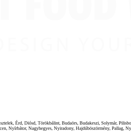
ásztelek, Érd, Diósd, Törökbálint, Budaörs, Budakeszi, Solymár, Pilis
cen, Nyírbátor, Nagyhegyes, Nyiradony, Hajdúböszörmény, Pallag, Ny