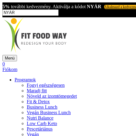
5%
további kedvezmény. Aktiválja a kódot
NYÁR
Alkalmazd a kedvezm
Menü
0
Fiókom
Programok
Fogyj egészségesen
Maradj fitt
Növeld az izomtömegedet
Fit & Detox
Business Lunch
Vegán Business Lunch
Nutri Balance
Low Carb Keto
Pescetáriánus
Vegán