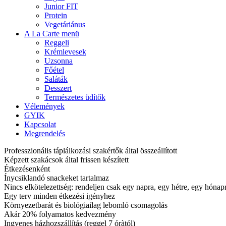
Junior FIT
Protein
Vegetáriánus
A La Carte menü
Reggeli
Krémlevesek
Uzsonna
Főétel
Saláták
Desszert
Természetes üdítők
Vélemények
GYIK
Kapcsolat
Megrendelés
Professzionális táplálkozási szakértők által összeállított
Képzett szakácsok által frissen készített
Étkezésenként
Ínycsiklandó snackeket tartalmaz
Nincs elkötelezettség: rendeljen csak egy napra, egy hétre, egy hóna
Egy terv minden étkezési igényhez
Környezetbarát és biológiailag lebomló csomagolás
Akár 20% folyamatos kedvezmény
Ingyenes házhozszállítás (reggel 7 óràtól)