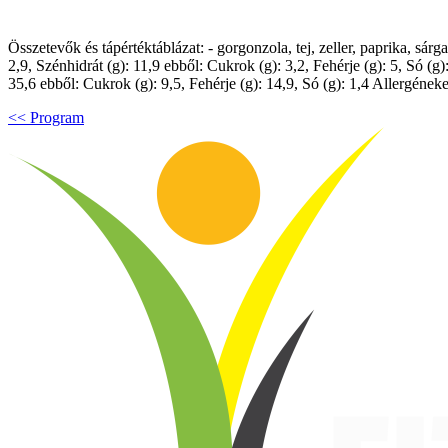
Összetevők és tápértéktáblázat: - gorgonzola, tej, zeller, paprika, sárg
2,9, Szénhidrát (g): 11,9 ebből: Cukrok (g): 3,2, Fehérje (g): 5, Só (g)
35,6 ebből: Cukrok (g): 9,5, Fehérje (g): 14,9, Só (g): 1,4 Allergéneket
<< Program