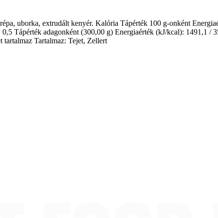
arépa, uborka, extrudált kenyér. Kalória Tápérték 100 g-onként Energiaért
: 0,5 Tápérték adagonként (300,00 g) Energiaérték (kJ/kcal): 1491,1 / 357
 tartalmaz Tartalmaz: Tejet, Zellert