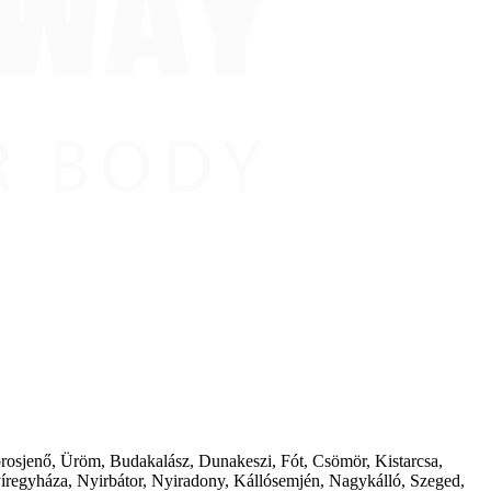
borosjenő, Üröm, Budakalász, Dunakeszi, Fót, Csömör, Kistarcsa,
íregyháza, Nyirbátor, Nyiradony, Kállósemjén, Nagykálló, Szeged,