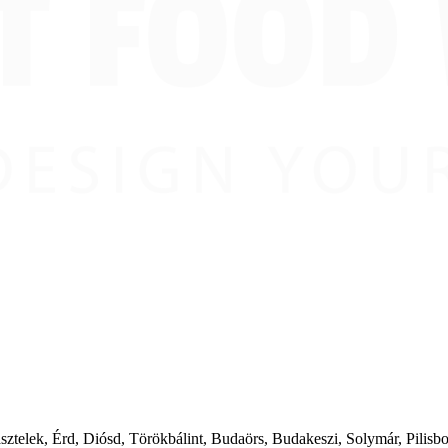
ásztelek, Érd, Diósd, Törökbálint, Budaörs, Budakeszi, Solymár, Pilis