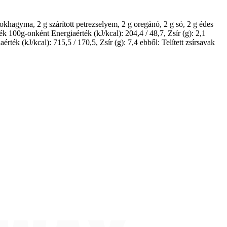
hagyma, 2 g szárított petrezselyem, 2 g oregánó, 2 g só, 2 g édes
ték 100g-onként Energiaérték (kJ/kcal): 204,4 / 48,7, Zsír (g): 2,1
rték (kJ/kcal): 715,5 / 170,5, Zsír (g): 7,4 ebből: Telített zsírsavak