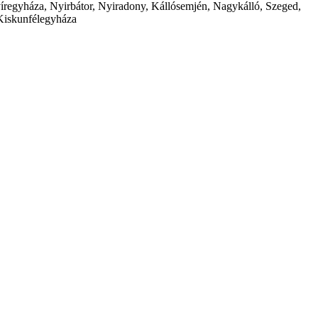
íregyháza, Nyirbátor, Nyiradony, Kállósemjén, Nagykálló, Szeged,
Kiskunfélegyháza