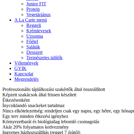
Junior FIT
Protein
Vegetáriánus
A La Carte menü
Reggeli
Krémlevesek
Uzsonna
Főétel
Saláták
Desszert
Természetes üdítők
Vélemények
GYIK
Kapcsolat
Megrendelés
Professzionális táplálkozási szakértők által összeállított
Képzett szakácsok által frissen készített
Étkezésenként
Ínycsiklandó snackeket tartalmaz
Nincs elkötelezettség: rendeljen csak egy napra, egy hétre, egy hóna
Egy terv minden étkezési igényhez
Környezetbarát és biológiailag lebomló csomagolás
Akár 20% folyamatos kedvezmény
Ingyenes házhozszállítás (reggel 7 óràtól)