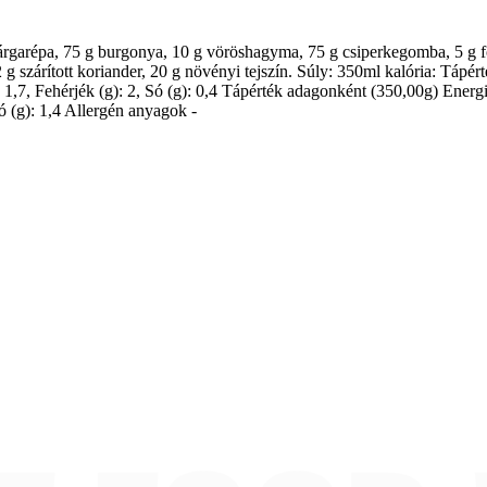
árgarépa, 75 g burgonya, 10 g vöröshagyma, 75 g csiperkegomba, 5 g fok
2 g szárított koriander, 20 g növényi tejszín. Súly: 350ml kalória: Tápér
: 1,7, Fehérjék (g): 2, Só (g): 0,4 Tápérték adagonként (350,00g) Energiaé
Só (g): 1,4 Allergén anyagok -