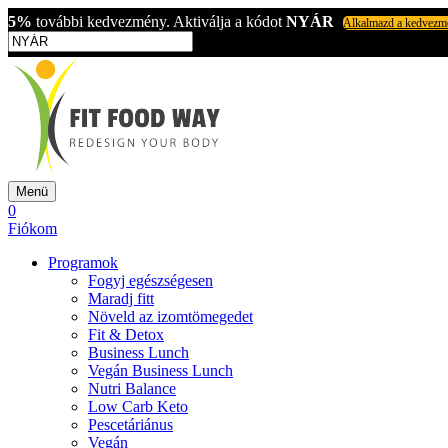
5%
további kedvezmény. Aktiválja a kódot
NYÁR
Alkalmazd a kedvezm
Menü
0
Fiókom
Programok
Fogyj egészségesen
Maradj fitt
Növeld az izomtömegedet
Fit & Detox
Business Lunch
Vegán Business Lunch
Nutri Balance
Low Carb Keto
Pescetáriánus
Vegán