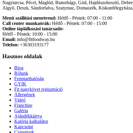
Nagytarcsa, Pécel, Maglód, Biatorbágy, Göd, Hajdúszoboszló, Debre
Algyõ, Deszk, Sándorfalva, Szatymaz, Domaszék, Kiskunfélegyháza,
Menü szállítási menetrend:
Hétfő - Péntek: 07:00 - 11:00
Call center munkaórák:
Hétfő - Péntek: 07:00 - 15:00
Online tàplàlkozàsi tanàcsadò:
Hétfő - Péntek: 10:00 - 15:00
Email:
info@fitfoodway.hu
Telefon:
+36303193177
Hasznos oldalak
Blog
Rólunk
Fenntarthatóság
GYIK
Fit nagykövet regisztráció
Allergének
Videó
Franchise
Galéria
Ajándékkártya
Kalória kalkulátor
Kapcsolat
Csapatunk