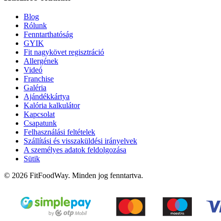
Blog
Rólunk
Fenntarthatóság
GYIK
Fit nagykövet regisztráció
Allergének
Videó
Franchise
Galéria
Ajándékkártya
Kalória kalkulátor
Kapcsolat
Csapatunk
Felhasználási feltételek
Szállítási és visszaküldési irányelvek
A személyes adatok feldolgozása
Sütik
© 2026 FitFoodWay. Minden jog fenntartva.