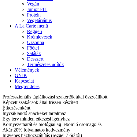
Vegán
Junior FIT
Protein
Vegetáriánus
A La Carte menü
Reggeli
Krémlevesek
Uzsonna
Főétel
Saláták
Desszert
Természetes üdítők
Vélemények
GYIK
Kapcsolat
Megrendelés
Professzionális táplálkozási szakértők által összeállított
Képzett szakácsok által frissen készített
Étkezésenként
Ínycsiklandó snackeket tartalmaz
Egy terv minden étkezési igényhez
Környezetbarát és biológiailag lebomló csomagolás
Akár 20% folyamatos kedvezmény
Ingyenes házhozszállítás (reggel 7 óràtól)