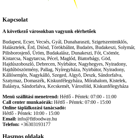
Kapcsolat
A következő városokban vagyunk elérhetőek
Budapest, Ecser, Vecsés, Gyál, Dunaharaszti, Szigetszentmiklós,
Halásztelek, Érd, Diósd, Törökbálint, Budaörs, Budakeszi, Solymár,
Pilisborosjenő, Üröm, Budakalász, Dunakeszi, Fót, Csömör,
Kistarcsa, Nagytarcsa, Pécel, Maglód, Biatorbágy, Göd,
Hajdúszoboszló, Debrecen, Nyírbátor, Nagyhegyes, Nyiradony,
Hajdúböszörmény, Pallag, Nyíregyháza, Nyirbátor, Nyiradony,
Kállósemjén, Nagykálló, Szeged, Algyõ, Deszk, Sándorfalva,
Szatymaz, Domaszék, Kiskunfélegyháza, Mórahalom, Kistelek,
Balástya, Sándorfalva, Kecskemét, Városföld, Kiskunfélegyháza
Menü szállítási menetrend:
Hétfő - Péntek: 07:00 - 11:00
Call center munkaórák:
Hétfő - Péntek: 07:00 - 15:00
Online tàplàlkozàsi tanàcsadò:
Hétfő - Péntek: 10:00 - 15:00
Email:
info@fitfoodway.hu
Telefon:
+36303193177
Hasznos oldalak