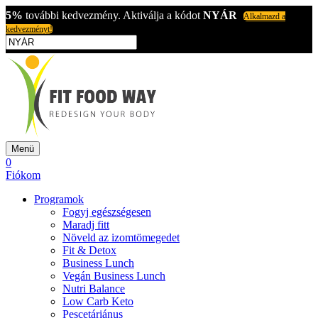
5%
további kedvezmény. Aktiválja a kódot
NYÁR
Alkalmazd a
kedvezményt!
Menü
0
Fiókom
Programok
Fogyj egészségesen
Maradj fitt
Növeld az izomtömegedet
Fit & Detox
Business Lunch
Vegán Business Lunch
Nutri Balance
Low Carb Keto
Pescetáriánus