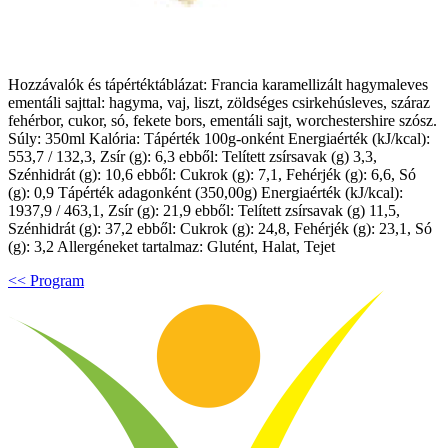
Hozzávalók és tápértéktáblázat: Francia karamellizált hagymaleves
ementáli sajttal: hagyma, vaj, liszt, zöldséges csirkehúsleves, száraz
fehérbor, cukor, só, fekete bors, ementáli sajt, worchestershire szósz.
Súly: 350ml Kalória: Tápérték 100g-onként Energiaérték (kJ/kcal):
553,7 / 132,3, Zsír (g): 6,3 ebből: Telített zsírsavak (g) 3,3,
Szénhidrát (g): 10,6 ebből: Cukrok (g): 7,1, Fehérjék (g): 6,6, Só
(g): 0,9 Tápérték adagonként (350,00g) Energiaérték (kJ/kcal):
1937,9 / 463,1, Zsír (g): 21,9 ebből: Telített zsírsavak (g) 11,5,
Szénhidrát (g): 37,2 ebből: Cukrok (g): 24,8, Fehérjék (g): 23,1, Só
(g): 3,2 Allergéneket tartalmaz: Glutént, Halat, Tejet
<< Program