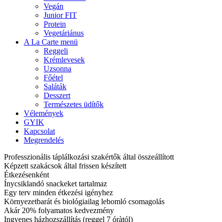
Vegán
Junior FIT
Protein
Vegetáriánus
A La Carte menü
Reggeli
Krémlevesek
Uzsonna
Főétel
Saláták
Desszert
Természetes üdítők
Vélemények
GYIK
Kapcsolat
Megrendelés
Professzionális táplálkozási szakértők által összeállított
Képzett szakácsok által frissen készített
Étkezésenként
Ínycsiklandó snackeket tartalmaz
Egy terv minden étkezési igényhez
Környezetbarát és biológiailag lebomló csomagolás
Akár 20% folyamatos kedvezmény
Ingyenes házhozszállítás (reggel 7 óràtól)