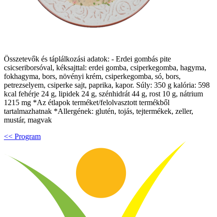
Összetevők és táplálkozási adatok: - Erdei gombás pite
csicseriborsóval, kéksajttal: erdei gomba, csiperkegomba, hagyma,
fokhagyma, bors, növényi krém, csiperkegomba, só, bors,
petrezselyem, csiperke sajt, paprika, kapor. Súly: 350 g kalória: 598
kcal fehérje 24 g, lipidek 24 g, szénhidrát 44 g, rost 10 g, nátrium
1215 mg *Az étlapok terméket/felolvasztott termékből
tartalmazhatnak *Allergének: glutén, tojás, tejtermékek, zeller,
mustár, magvak
<< Program