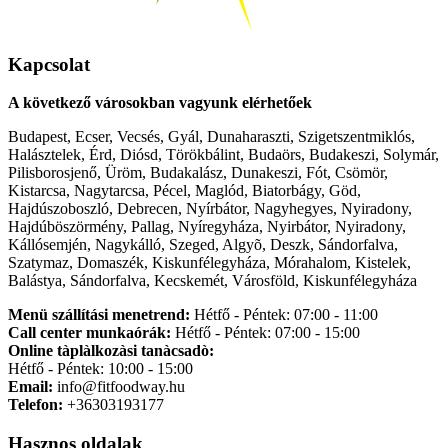
Kapcsolat
A következő városokban vagyunk elérhetőek
Budapest, Ecser, Vecsés, Gyál, Dunaharaszti, Szigetszentmiklós,
Halásztelek, Érd, Diósd, Törökbálint, Budaörs, Budakeszi, Solymár,
Pilisborosjenő, Üröm, Budakalász, Dunakeszi, Fót, Csömör,
Kistarcsa, Nagytarcsa, Pécel, Maglód, Biatorbágy, Göd,
Hajdúszoboszló, Debrecen, Nyírbátor, Nagyhegyes, Nyiradony,
Hajdúböszörmény, Pallag, Nyíregyháza, Nyirbátor, Nyiradony,
Kállósemjén, Nagykálló, Szeged, Algyõ, Deszk, Sándorfalva,
Szatymaz, Domaszék, Kiskunfélegyháza, Mórahalom, Kistelek,
Balástya, Sándorfalva, Kecskemét, Városföld, Kiskunfélegyháza
Menü szállítási menetrend:
Hétfő - Péntek: 07:00 - 11:00
Call center munkaórák:
Hétfő - Péntek: 07:00 - 15:00
Online tàplàlkozàsi tanàcsadò:
Hétfő - Péntek: 10:00 - 15:00
Email:
info@fitfoodway.hu
Telefon:
+36303193177
Hasznos oldalak