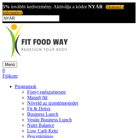
5%
további kedvezmény. Aktiválja a kódot
NYÁR
Alkalmazd a
kedvezményt!
Menü
0
Fiókom
Programok
Fogyj egészségesen
Maradj fitt
Növeld az izomtömegedet
Fit & Detox
Business Lunch
Vegán Business Lunch
Nutri Balance
Low Carb Keto
Pescetáriánus