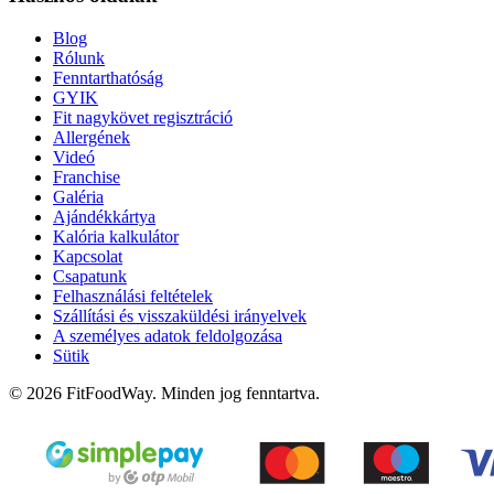
Blog
Rólunk
Fenntarthatóság
GYIK
Fit nagykövet regisztráció
Allergének
Videó
Franchise
Galéria
Ajándékkártya
Kalória kalkulátor
Kapcsolat
Csapatunk
Felhasználási feltételek
Szállítási és visszaküldési irányelvek
A személyes adatok feldolgozása
Sütik
© 2026 FitFoodWay. Minden jog fenntartva.