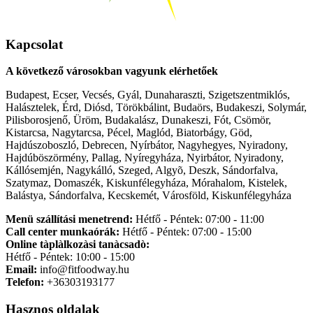
Kapcsolat
A következő városokban vagyunk elérhetőek
Budapest, Ecser, Vecsés, Gyál, Dunaharaszti, Szigetszentmiklós,
Halásztelek, Érd, Diósd, Törökbálint, Budaörs, Budakeszi, Solymár,
Pilisborosjenő, Üröm, Budakalász, Dunakeszi, Fót, Csömör,
Kistarcsa, Nagytarcsa, Pécel, Maglód, Biatorbágy, Göd,
Hajdúszoboszló, Debrecen, Nyírbátor, Nagyhegyes, Nyiradony,
Hajdúböszörmény, Pallag, Nyíregyháza, Nyirbátor, Nyiradony,
Kállósemjén, Nagykálló, Szeged, Algyõ, Deszk, Sándorfalva,
Szatymaz, Domaszék, Kiskunfélegyháza, Mórahalom, Kistelek,
Balástya, Sándorfalva, Kecskemét, Városföld, Kiskunfélegyháza
Menü szállítási menetrend:
Hétfő - Péntek: 07:00 - 11:00
Call center munkaórák:
Hétfő - Péntek: 07:00 - 15:00
Online tàplàlkozàsi tanàcsadò:
Hétfő - Péntek: 10:00 - 15:00
Email:
info@fitfoodway.hu
Telefon:
+36303193177
Hasznos oldalak