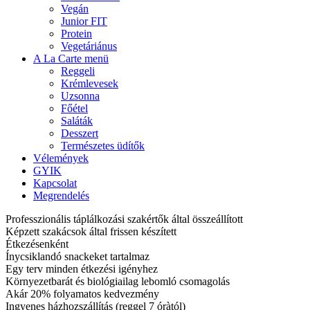
Vegán
Junior FIT
Protein
Vegetáriánus
A La Carte menü
Reggeli
Krémlevesek
Uzsonna
Főétel
Saláták
Desszert
Természetes üdítők
Vélemények
GYIK
Kapcsolat
Megrendelés
Professzionális táplálkozási szakértők által összeállított
Képzett szakácsok által frissen készített
Étkezésenként
Ínycsiklandó snackeket tartalmaz
Egy terv minden étkezési igényhez
Környezetbarát és biológiailag lebomló csomagolás
Akár 20% folyamatos kedvezmény
Ingyenes házhozszállítás (reggel 7 óràtól)