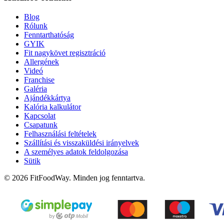
Blog
Rólunk
Fenntarthatóság
GYIK
Fit nagykövet regisztráció
Allergének
Videó
Franchise
Galéria
Ajándékkártya
Kalória kalkulátor
Kapcsolat
Csapatunk
Felhasználási feltételek
Szállítási és visszaküldési irányelvek
A személyes adatok feldolgozása
Sütik
© 2026 FitFoodWay. Minden jog fenntartva.