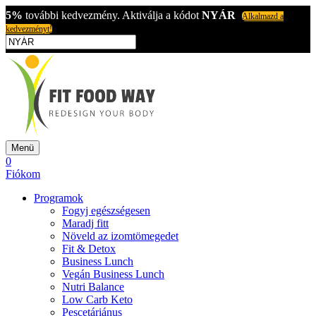
5%
további kedvezmény. Aktiválja a kódot
NYÁR
Alkalmazd a
kedvezményt!
Menü
0
Fiókom
Programok
Fogyj egészségesen
Maradj fitt
Növeld az izomtömegedet
Fit & Detox
Business Lunch
Vegán Business Lunch
Nutri Balance
Low Carb Keto
Pescetáriánus