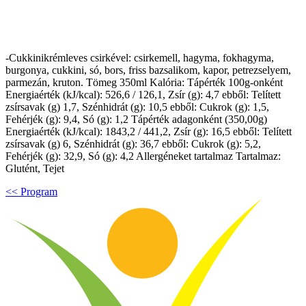
-Cukkinikrémleves csirkével: csirkemell, hagyma, fokhagyma,
burgonya, cukkini, só, bors, friss bazsalikom, kapor, petrezselyem,
parmezán, kruton. Tömeg 350ml Kalória: Tápérték 100g-onként
Energiaérték (kJ/kcal): 526,6 / 126,1, Zsír (g): 4,7 ebből: Telített
zsírsavak (g) 1,7, Szénhidrát (g): 10,5 ebből: Cukrok (g): 1,5,
Fehérjék (g): 9,4, Só (g): 1,2 Tápérték adagonként (350,00g)
Energiaérték (kJ/kcal): 1843,2 / 441,2, Zsír (g): 16,5 ebből: Telített
zsírsavak (g) 6, Szénhidrát (g): 36,7 ebből: Cukrok (g): 5,2,
Fehérjék (g): 32,9, Só (g): 4,2 Allergéneket tartalmaz Tartalmaz:
Glutént, Tejet
<< Program