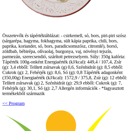
Összetevők és tápértéktáblázat: - csirkemell, só, bors, piri-piri szósz
(sárgarépa, hagyma, fokhagyma, sült kápia paprika, chili, bors,
paprika, koriander, só, bors, paradicsomszósz, citromlé), borsó,
zöldbab, bébirépa, olívaolaj, burgonya, vaj, növényi tejszín,
parmezán, szerecsendió, szárított petrezselyem. Súly: 350g kalória:
Tápérték 100g-onként Energiaérték (kJ/kcal): 449,4 / 107,4, Zsír
(g): 3,4 ebből: Telített zsírsavak (g) 0,6, Szénhidrát (g): 8,5 ebből:
Cukrok (g): 2, Fehérjék (g): 8,6, Só (g): 0,8 Tápérték adagonként
(350,00g) Energiaérték (kJ/kcal): 1572,9 / 375,8, Zsír (g): 12 ebből:
Telített zsírsavak (g) 2, Szénhidrát (g): 29,9 ebből: Cukrok (g): 7,
Fehérjék (g): 30,1, Só (g): 2,7 Allergén információk - *fagyasztott
termékekből származik
<< Program