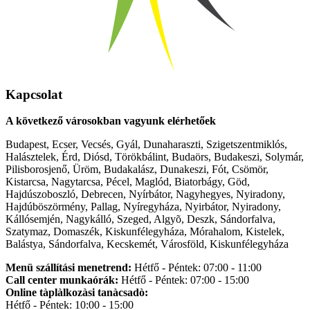
Kapcsolat
A következő városokban vagyunk elérhetőek
Budapest, Ecser, Vecsés, Gyál, Dunaharaszti, Szigetszentmiklós,
Halásztelek, Érd, Diósd, Törökbálint, Budaörs, Budakeszi, Solymár,
Pilisborosjenő, Üröm, Budakalász, Dunakeszi, Fót, Csömör,
Kistarcsa, Nagytarcsa, Pécel, Maglód, Biatorbágy, Göd,
Hajdúszoboszló, Debrecen, Nyírbátor, Nagyhegyes, Nyiradony,
Hajdúböszörmény, Pallag, Nyíregyháza, Nyirbátor, Nyiradony,
Kállósemjén, Nagykálló, Szeged, Algyõ, Deszk, Sándorfalva,
Szatymaz, Domaszék, Kiskunfélegyháza, Mórahalom, Kistelek,
Balástya, Sándorfalva, Kecskemét, Városföld, Kiskunfélegyháza
Menü szállítási menetrend:
Hétfő - Péntek: 07:00 - 11:00
Call center munkaórák:
Hétfő - Péntek: 07:00 - 15:00
Online tàplàlkozàsi tanàcsadò:
Hétfő - Péntek: 10:00 - 15:00