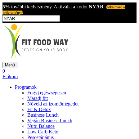
5%
további kedvezmény. Aktiválja a kódot
NYÁR
Alkalmazd a
kedvezményt!
Menü
0
Fiókom
Programok
Fogyj egészségesen
Maradj fitt
Növeld az izomtömegedet
Fit & Detox
Business Lunch
Vegán Business Lunch
Nutri Balance
Low Carb Keto
Pescetáriánus