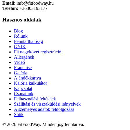
Email:
info@fitfoodway.hu
Telefon:
+36303193177
Hasznos oldalak
Blog
Rólunk
Fenntarthatóság
GYIK
Fit nagykövet regisztráció
Allergének
Videó
Franchise
Galéria
Ajándékkártya
Kalória kalkulátor
Kapcsolat
Csapatunk
Felhasználási feltételek
Szállítási és visszaküldési irányelvek
A személyes adatok feldolgozása
Sütik
© 2026 FitFoodWay. Minden jog fenntartva.