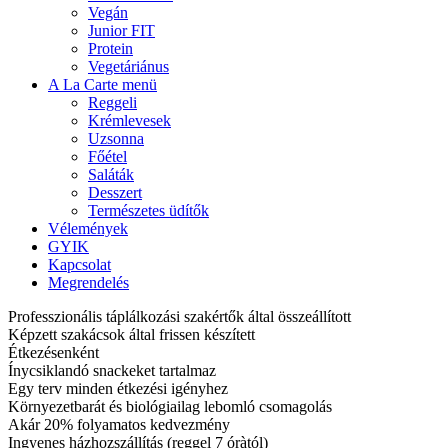
Vegán
Junior FIT
Protein
Vegetáriánus
A La Carte menü
Reggeli
Krémlevesek
Uzsonna
Főétel
Saláták
Desszert
Természetes üdítők
Vélemények
GYIK
Kapcsolat
Megrendelés
Professzionális táplálkozási szakértők által összeállított
Képzett szakácsok által frissen készített
Étkezésenként
Ínycsiklandó snackeket tartalmaz
Egy terv minden étkezési igényhez
Környezetbarát és biológiailag lebomló csomagolás
Akár 20% folyamatos kedvezmény
Ingyenes házhozszállítás (reggel 7 óràtól)