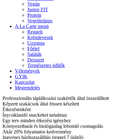
Vegán
Junior FIT
Protein
Vegetáriánus
A La Carte menü
Reggeli
Krémlevesek
Uzsonna
Főétel
Saláták
Desszert
Természetes üdítők
Vélemények
GYIK
Kapcsolat
Megrendelés
Professzionális táplálkozási szakértők által összeállított
Képzett szakácsok által frissen készített
Étkezésenként
Ínycsiklandó snackeket tartalmaz
Egy terv minden étkezési igényhez
Környezetbarát és biológiailag lebomló csomagolás
Akár 20% folyamatos kedvezmény
Ingyenes házhozszállítás (reggel 7 óràtól)