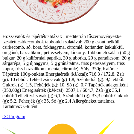
Hozzávalók és tápértéktáblázat: - mediterrán fűszernövényekkel
ízesített csirkecombok tabbouleh salátával: 200 g csont nélküli
csirkecomb, só, bors, fokhagyma, citromlé, koriander, kakukkfű,
oregánó, bazsalikom, petrezselyem, tárkony. Tabbouleh saláta (50 g
bulgur, 20 g kaliforniai paprika, 30 g uborka, 20 g paradicsom, 20 g
sárgarépa, 5 g újhagyma, 5 g gránátalma, friss petrezselyem, friss
kapor, friss bazsalikom, menta, citromlé). Súly: 350g Kalória:
Tápérték 100g-onként Energiaérték (kJ/kcal): 716,3 / 172,8, Zsír
(g): 10 ebből: Telített zsírsavak (g) 1,8, Szénhidrát (g): 9,5 ebből:
Cukrok (g): 1,5, Fehérjék (g): 10, Só (g): 0,7 Tápérték adagonként
(350,00g) Energiaérték (kJ/kcal): 2507,1 / 604,7, Zsír (g): 35,1
ebből: Telített zsírsavak (g) 6,1, Szénhidrát (g): 33,3 ebből: Cukrok
(g): 5,2, Fehérjék (g): 35, Só (g): 2,4 Allergéneket tartalmaz
Tartalmaz: Glutént
<< Program