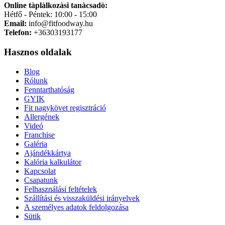
Online tàplàlkozàsi tanàcsadò:
Hétfő - Péntek: 10:00 - 15:00
Email:
info@fitfoodway.hu
Telefon:
+36303193177
Hasznos oldalak
Blog
Rólunk
Fenntarthatóság
GYIK
Fit nagykövet regisztráció
Allergének
Videó
Franchise
Galéria
Ajándékkártya
Kalória kalkulátor
Kapcsolat
Csapatunk
Felhasználási feltételek
Szállítási és visszaküldési irányelvek
A személyes adatok feldolgozása
Sütik