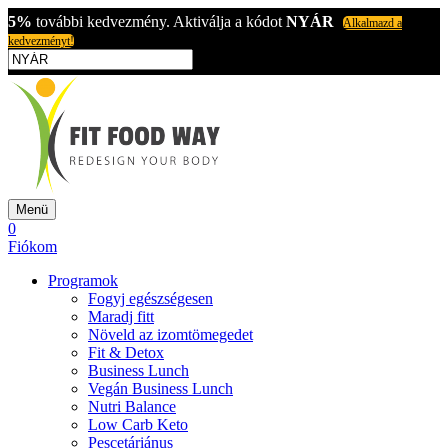
5%
további kedvezmény. Aktiválja a kódot
NYÁR
Alkalmazd a
kedvezményt!
Menü
0
Fiókom
Programok
Fogyj egészségesen
Maradj fitt
Növeld az izomtömegedet
Fit & Detox
Business Lunch
Vegán Business Lunch
Nutri Balance
Low Carb Keto
Pescetáriánus