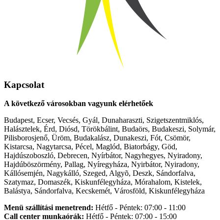
Kapcsolat
A következő városokban vagyunk elérhetőek
Budapest, Ecser, Vecsés, Gyál, Dunaharaszti, Szigetszentmiklós,
Halásztelek, Érd, Diósd, Törökbálint, Budaörs, Budakeszi, Solymár,
Pilisborosjenő, Üröm, Budakalász, Dunakeszi, Fót, Csömör,
Kistarcsa, Nagytarcsa, Pécel, Maglód, Biatorbágy, Göd,
Hajdúszoboszló, Debrecen, Nyírbátor, Nagyhegyes, Nyiradony,
Hajdúböszörmény, Pallag, Nyíregyháza, Nyirbátor, Nyiradony,
Kállósemjén, Nagykálló, Szeged, Algyõ, Deszk, Sándorfalva,
Szatymaz, Domaszék, Kiskunfélegyháza, Mórahalom, Kistelek,
Balástya, Sándorfalva, Kecskemét, Városföld, Kiskunfélegyháza
Menü szállítási menetrend:
Hétfő - Péntek: 07:00 - 11:00
Call center munkaórák:
Hétfő - Péntek: 07:00 - 15:00