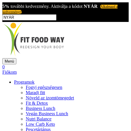
5%
további kedvezmény. Aktiválja a kódot
NYÁR
Alkalmazd a
kedvezményt!
Menü
0
Fiókom
Programok
Fogyj egészségesen
Maradj fitt
Növeld az izomtömegedet
Fit & Detox
Business Lunch
Vegán Business Lunch
Nutri Balance
Low Carb Keto
Pescetáriánus