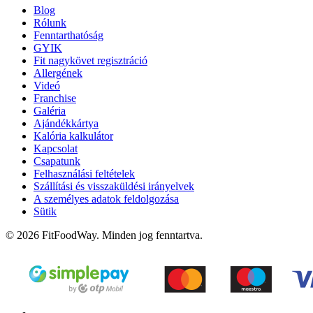
Blog
Rólunk
Fenntarthatóság
GYIK
Fit nagykövet regisztráció
Allergének
Videó
Franchise
Galéria
Ajándékkártya
Kalória kalkulátor
Kapcsolat
Csapatunk
Felhasználási feltételek
Szállítási és visszaküldési irányelvek
A személyes adatok feldolgozása
Sütik
© 2026 FitFoodWay. Minden jog fenntartva.