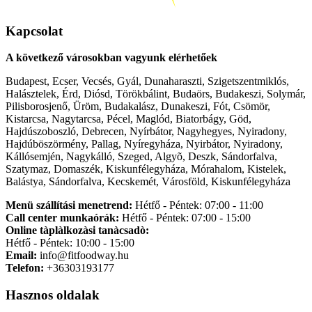
Kapcsolat
A következő városokban vagyunk elérhetőek
Budapest, Ecser, Vecsés, Gyál, Dunaharaszti, Szigetszentmiklós,
Halásztelek, Érd, Diósd, Törökbálint, Budaörs, Budakeszi, Solymár,
Pilisborosjenő, Üröm, Budakalász, Dunakeszi, Fót, Csömör,
Kistarcsa, Nagytarcsa, Pécel, Maglód, Biatorbágy, Göd,
Hajdúszoboszló, Debrecen, Nyírbátor, Nagyhegyes, Nyiradony,
Hajdúböszörmény, Pallag, Nyíregyháza, Nyirbátor, Nyiradony,
Kállósemjén, Nagykálló, Szeged, Algyõ, Deszk, Sándorfalva,
Szatymaz, Domaszék, Kiskunfélegyháza, Mórahalom, Kistelek,
Balástya, Sándorfalva, Kecskemét, Városföld, Kiskunfélegyháza
Menü szállítási menetrend:
Hétfő - Péntek: 07:00 - 11:00
Call center munkaórák:
Hétfő - Péntek: 07:00 - 15:00
Online tàplàlkozàsi tanàcsadò:
Hétfő - Péntek: 10:00 - 15:00
Email:
info@fitfoodway.hu
Telefon:
+36303193177
Hasznos oldalak