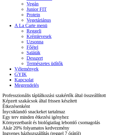
Vegán
Junior FIT
Protein
Vegetáriánus
A La Carte menü
Reggeli
Krémlevesek
Uzsonna
Főétel
Saláták
Desszert
Természetes üdítők
Vélemények
GYIK
Kapcsolat
Megrendelés
Professzionális táplálkozási szakértők által összeállított
Képzett szakácsok által frissen készített
Étkezésenként
Ínycsiklandó snackeket tartalmaz
Egy terv minden étkezési igényhez
Környezetbarát és biológiailag lebomló csomagolás
Akár 20% folyamatos kedvezmény
Ingyenes házhozszállítás (reggel 7 óràtól)