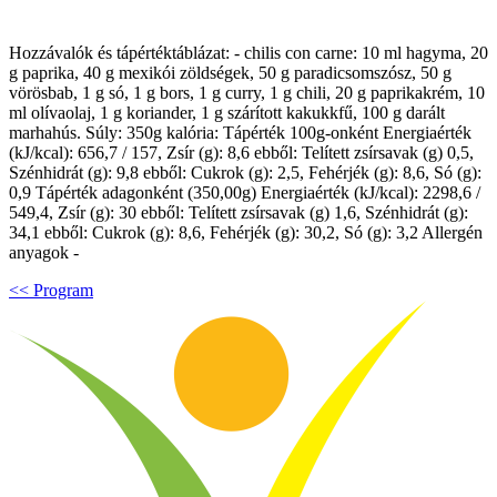
Hozzávalók és tápértéktáblázat: - chilis con carne: 10 ml hagyma, 20
g paprika, 40 g mexikói zöldségek, 50 g paradicsomszósz, 50 g
vörösbab, 1 g só, 1 g bors, 1 g curry, 1 g chili, 20 g paprikakrém, 10
ml olívaolaj, 1 g koriander, 1 g szárított kakukkfű, 100 g darált
marhahús. Súly: 350g kalória: Tápérték 100g-onként Energiaérték
(kJ/kcal): 656,7 / 157, Zsír (g): 8,6 ebből: Telített zsírsavak (g) 0,5,
Szénhidrát (g): 9,8 ebből: Cukrok (g): 2,5, Fehérjék (g): 8,6, Só (g):
0,9 Tápérték adagonként (350,00g) Energiaérték (kJ/kcal): 2298,6 /
549,4, Zsír (g): 30 ebből: Telített zsírsavak (g) 1,6, Szénhidrát (g):
34,1 ebből: Cukrok (g): 8,6, Fehérjék (g): 30,2, Só (g): 3,2 Allergén
anyagok -
<< Program