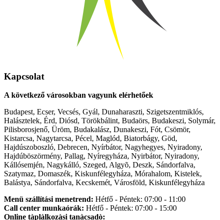
Kapcsolat
A következő városokban vagyunk elérhetőek
Budapest, Ecser, Vecsés, Gyál, Dunaharaszti, Szigetszentmiklós,
Halásztelek, Érd, Diósd, Törökbálint, Budaörs, Budakeszi, Solymár,
Pilisborosjenő, Üröm, Budakalász, Dunakeszi, Fót, Csömör,
Kistarcsa, Nagytarcsa, Pécel, Maglód, Biatorbágy, Göd,
Hajdúszoboszló, Debrecen, Nyírbátor, Nagyhegyes, Nyiradony,
Hajdúböszörmény, Pallag, Nyíregyháza, Nyirbátor, Nyiradony,
Kállósemjén, Nagykálló, Szeged, Algyõ, Deszk, Sándorfalva,
Szatymaz, Domaszék, Kiskunfélegyháza, Mórahalom, Kistelek,
Balástya, Sándorfalva, Kecskemét, Városföld, Kiskunfélegyháza
Menü szállítási menetrend:
Hétfő - Péntek: 07:00 - 11:00
Call center munkaórák:
Hétfő - Péntek: 07:00 - 15:00
Online tàplàlkozàsi tanàcsadò: