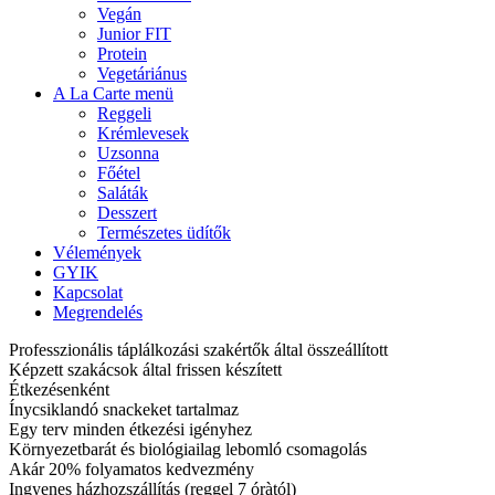
Vegán
Junior FIT
Protein
Vegetáriánus
A La Carte menü
Reggeli
Krémlevesek
Uzsonna
Főétel
Saláták
Desszert
Természetes üdítők
Vélemények
GYIK
Kapcsolat
Megrendelés
Professzionális táplálkozási szakértők által összeállított
Képzett szakácsok által frissen készített
Étkezésenként
Ínycsiklandó snackeket tartalmaz
Egy terv minden étkezési igényhez
Környezetbarát és biológiailag lebomló csomagolás
Akár 20% folyamatos kedvezmény
Ingyenes házhozszállítás (reggel 7 óràtól)