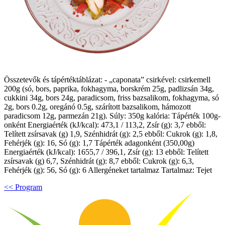
Összetevők és tápértéktáblázat: - „caponata” csirkével: csirkemell
200g (só, bors, paprika, fokhagyma, borskrém 25g, padlizsán 34g,
cukkini 34g, bors 24g, paradicsom, friss bazsalikom, fokhagyma, só
2g, bors 0.2g, oregánó 0.5g, szárított bazsalikom, hámozott
paradicsom 12g, parmezán 21g). Súly: 350g kalória: Tápérték 100g-
onként Energiaérték (kJ/kcal): 473,1 / 113,2, Zsír (g): 3,7 ebből:
Telített zsírsavak (g) 1,9, Szénhidrát (g): 2,5 ebből: Cukrok (g): 1,8,
Fehérjék (g): 16, Só (g): 1,7 Tápérték adagonként (350,00g)
Energiaérték (kJ/kcal): 1655,7 / 396,1, Zsír (g): 13 ebből: Telített
zsírsavak (g) 6,7, Szénhidrát (g): 8,7 ebből: Cukrok (g): 6,3,
Fehérjék (g): 56, Só (g): 6 Allergéneket tartalmaz Tartalmaz: Tejet
<< Program