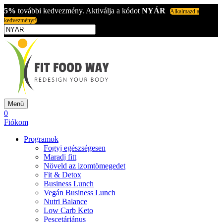
5%
további kedvezmény. Aktiválja a kódot
NYÁR
Alkalmazd a
kedvezményt!
Menü
0
Fiókom
Programok
Fogyj egészségesen
Maradj fitt
Növeld az izomtömegedet
Fit & Detox
Business Lunch
Vegán Business Lunch
Nutri Balance
Low Carb Keto
Pescetáriánus