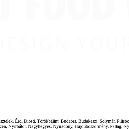
ásztelek, Érd, Diósd, Törökbálint, Budaörs, Budakeszi, Solymár, Pilis
cen, Nyírbátor, Nagyhegyes, Nyiradony, Hajdúböszörmény, Pallag, Ny