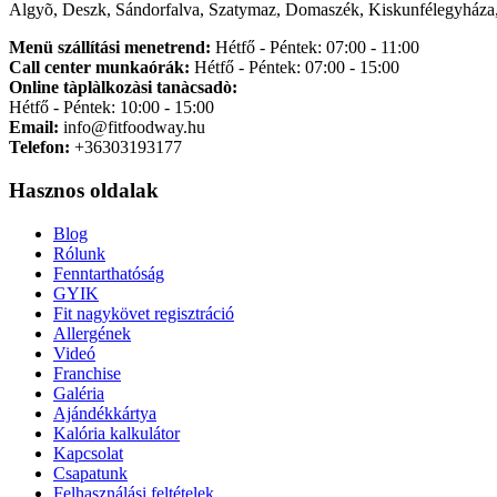
Algyõ, Deszk, Sándorfalva, Szatymaz, Domaszék, Kiskunfélegyháza,
Menü szállítási menetrend:
Hétfő - Péntek: 07:00 - 11:00
Call center munkaórák:
Hétfő - Péntek: 07:00 - 15:00
Online tàplàlkozàsi tanàcsadò:
Hétfő - Péntek: 10:00 - 15:00
Email:
info@fitfoodway.hu
Telefon:
+36303193177
Hasznos oldalak
Blog
Rólunk
Fenntarthatóság
GYIK
Fit nagykövet regisztráció
Allergének
Videó
Franchise
Galéria
Ajándékkártya
Kalória kalkulátor
Kapcsolat
Csapatunk
Felhasználási feltételek