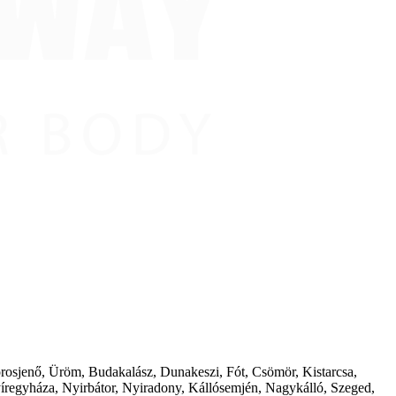
borosjenő, Üröm, Budakalász, Dunakeszi, Fót, Csömör, Kistarcsa,
íregyháza, Nyirbátor, Nyiradony, Kállósemjén, Nagykálló, Szeged,