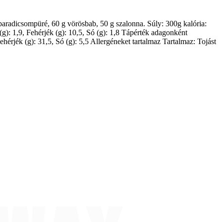
g paradicsompüré, 60 g vörösbab, 50 g szalonna. Súly: 300g kalória:
 (g): 1,9, Fehérjék (g): 10,5, Só (g): 1,8 Tápérték adagonként
Fehérjék (g): 31,5, Só (g): 5,5 Allergéneket tartalmaz Tartalmaz: Tojást