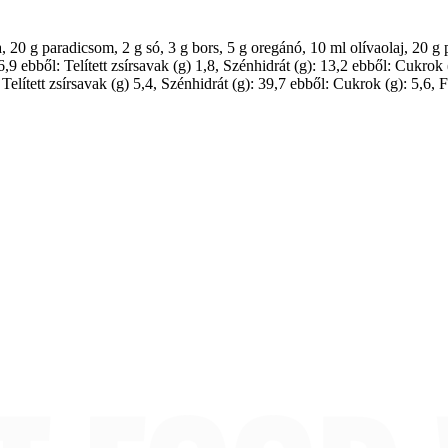
a, 20 g paradicsom, 2 g só, 3 g bors, 5 g oregánó, 10 ml olívaolaj, 20 
,9 ebből: Telített zsírsavak (g) 1,8, Szénhidrát (g): 13,2 ebből: Cukrok
Telített zsírsavak (g) 5,4, Szénhidrát (g): 39,7 ebből: Cukrok (g): 5,6, 