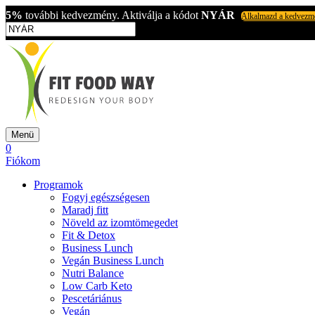
5%
további kedvezmény. Aktiválja a kódot
NYÁR
Alkalmazd a kedvezm
Menü
0
Fiókom
Programok
Fogyj egészségesen
Maradj fitt
Növeld az izomtömegedet
Fit & Detox
Business Lunch
Vegán Business Lunch
Nutri Balance
Low Carb Keto
Pescetáriánus
Vegán