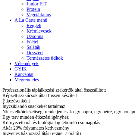
Junior FIT
Protein
Vegetáriánus
A La Carte menü
Reggeli
Krémlevesek
Uzsonna
Főétel
Saláták
Desszert
Természetes üdítők
Vélemények
GYIK
Kapcsolat
Megrendelés
Professzionális táplálkozási szakértők által összeállított
Képzett szakácsok által frissen készített
Étkezésenként
Ínycsiklandó snackeket tartalmaz
Nincs elkötelezettség: rendeljen csak egy napra, egy hétre, egy hóna
Egy terv minden étkezési igényhez
Környezetbarát és biológiailag lebomló csomagolás
Akár 20% folyamatos kedvezmény
Ingyenes házhozszállítás (reggel 7 óràtól)