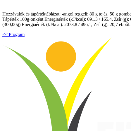
Hozzávalók és tápértéktáblázat: -angol reggeli: 80 g tojás, 50 g gomb
Tápérték 100g-onként Energiaérték (kJ/kcal): 691,3 / 165,4, Zsír (g): 6
(300,00g) Energiaérték (kJ/kcal): 2073,8 / 496,1, Zsír (g): 20,7 ebből: 
<< Program