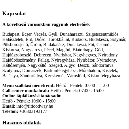
Kapcsolat
A következő városokban vagyunk elérhetőek
Budapest, Ecser, Vecsés, Gyál, Dunaharaszti, Szigetszentmiklós,
Halásztelek, Érd, Diósd, Törökbálint, Budaörs, Budakeszi, Solymár,
Pilisborosjenő, Üröm, Budakalász, Dunakeszi, Fót, Csömör,
Kistarcsa, Nagytarcsa, Pécel, Maglód, Biatorbágy, Göd,
Hajdúszoboszló, Debrecen, Nyírbátor, Nagyhegyes, Nyiradony,
Hajdúböszörmény, Pallag, Nyíregyháza, Nyirbátor, Nyiradony,
Kállósemjén, Nagykálló, Szeged, Algyõ, Deszk, Sándorfalva,
Szatymaz, Domaszék, Kiskunfélegyháza, Mórahalom, Kistelek,
Balástya, Sándorfalva, Kecskemét, Városföld, Kiskunfélegyháza
Menü szállítási menetrend:
Hétfő - Péntek: 07:00 - 11:00
Call center munkaórák:
Hétfő - Péntek: 07:00 - 15:00
Online tàplàlkozàsi tanàcsadò:
Hétfő - Péntek: 10:00 - 15:00
Email:
info@fitfoodway.hu
Telefon:
+36303193177
Hasznos oldalak