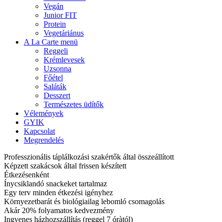
Vegán
Junior FIT
Protein
Vegetáriánus
A La Carte menü
Reggeli
Krémlevesek
Uzsonna
Főétel
Saláták
Desszert
Természetes üdítők
Vélemények
GYIK
Kapcsolat
Megrendelés
Professzionális táplálkozási szakértők által összeállított
Képzett szakácsok által frissen készített
Étkezésenként
Ínycsiklandó snackeket tartalmaz
Egy terv minden étkezési igényhez
Környezetbarát és biológiailag lebomló csomagolás
Akár 20% folyamatos kedvezmény
Ingyenes házhozszállítás (reggel 7 óràtól)