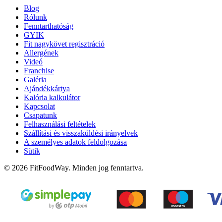
Blog
Rólunk
Fenntarthatóság
GYIK
Fit nagykövet regisztráció
Allergének
Videó
Franchise
Galéria
Ajándékkártya
Kalória kalkulátor
Kapcsolat
Csapatunk
Felhasználási feltételek
Szállítási és visszaküldési irányelvek
A személyes adatok feldolgozása
Sütik
© 2026 FitFoodWay. Minden jog fenntartva.