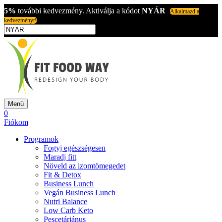
5%
további kedvezmény. Aktiválja a kódot
NYÁR
Alkalmazd a
kedvezményt!
Menü
0
Fiókom
Programok
Fogyj egészségesen
Maradj fitt
Növeld az izomtömegedet
Fit & Detox
Business Lunch
Vegán Business Lunch
Nutri Balance
Low Carb Keto
Pescetáriánus