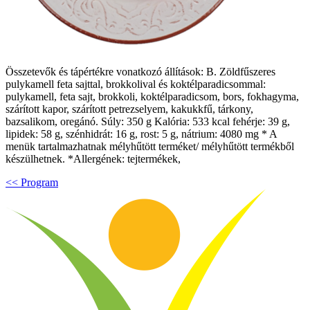
Összetevők és tápértékre vonatkozó állítások: B. Zöldfűszeres
pulykamell feta sajttal, brokkolival és koktélparadicsommal:
pulykamell, feta sajt, brokkoli, koktélparadicsom, bors, fokhagyma,
szárított kapor, szárított petrezselyem, kakukkfű, tárkony,
bazsalikom, oregánó. Súly: 350 g Kalória: 533 kcal fehérje: 39 g,
lipidek: 58 g, szénhidrát: 16 g, rost: 5 g, nátrium: 4080 mg * A
menük tartalmazhatnak mélyhűtött terméket/ mélyhűtött termékből
készülhetnek. *Allergének: tejtermékek,
<< Program