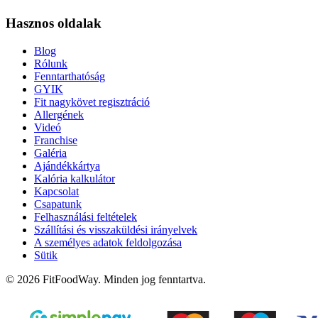
Hasznos oldalak
Blog
Rólunk
Fenntarthatóság
GYIK
Fit nagykövet regisztráció
Allergének
Videó
Franchise
Galéria
Ajándékkártya
Kalória kalkulátor
Kapcsolat
Csapatunk
Felhasználási feltételek
Szállítási és visszaküldési irányelvek
A személyes adatok feldolgozása
Sütik
© 2026 FitFoodWay. Minden jog fenntartva.