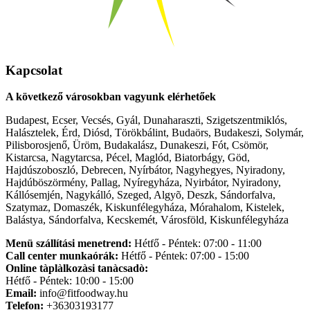
Kapcsolat
A következő városokban vagyunk elérhetőek
Budapest, Ecser, Vecsés, Gyál, Dunaharaszti, Szigetszentmiklós,
Halásztelek, Érd, Diósd, Törökbálint, Budaörs, Budakeszi, Solymár,
Pilisborosjenő, Üröm, Budakalász, Dunakeszi, Fót, Csömör,
Kistarcsa, Nagytarcsa, Pécel, Maglód, Biatorbágy, Göd,
Hajdúszoboszló, Debrecen, Nyírbátor, Nagyhegyes, Nyiradony,
Hajdúböszörmény, Pallag, Nyíregyháza, Nyirbátor, Nyiradony,
Kállósemjén, Nagykálló, Szeged, Algyõ, Deszk, Sándorfalva,
Szatymaz, Domaszék, Kiskunfélegyháza, Mórahalom, Kistelek,
Balástya, Sándorfalva, Kecskemét, Városföld, Kiskunfélegyháza
Menü szállítási menetrend:
Hétfő - Péntek: 07:00 - 11:00
Call center munkaórák:
Hétfő - Péntek: 07:00 - 15:00
Online tàplàlkozàsi tanàcsadò:
Hétfő - Péntek: 10:00 - 15:00
Email:
info@fitfoodway.hu
Telefon:
+36303193177