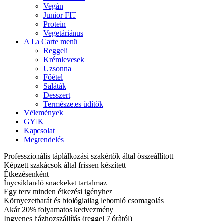
Vegán
Junior FIT
Protein
Vegetáriánus
A La Carte menü
Reggeli
Krémlevesek
Uzsonna
Főétel
Saláták
Desszert
Természetes üdítők
Vélemények
GYIK
Kapcsolat
Megrendelés
Professzionális táplálkozási szakértők által összeállított
Képzett szakácsok által frissen készített
Étkezésenként
Ínycsiklandó snackeket tartalmaz
Egy terv minden étkezési igényhez
Környezetbarát és biológiailag lebomló csomagolás
Akár 20% folyamatos kedvezmény
Ingyenes házhozszállítás (reggel 7 óràtól)