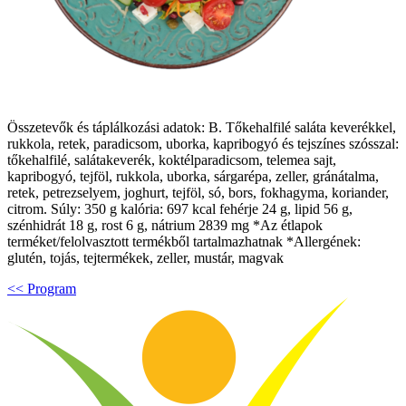
Összetevők és táplálkozási adatok: B. Tőkehalfilé saláta keverékkel,
rukkola, retek, paradicsom, uborka, kapribogyó és tejszínes szósszal:
tőkehalfilé, salátakeverék, koktélparadicsom, telemea sajt,
kapribogyó, tejföl, rukkola, uborka, sárgarépa, zeller, gránátalma,
retek, petrezselyem, joghurt, tejföl, só, bors, fokhagyma, koriander,
citrom. Súly: 350 g kalória: 697 kcal fehérje 24 g, lipid 56 g,
szénhidrát 18 g, rost 6 g, nátrium 2839 mg *Az étlapok
terméket/felolvasztott termékből tartalmazhatnak *Allergének:
glutén, tojás, tejtermékek, zeller, mustár, magvak
<< Program