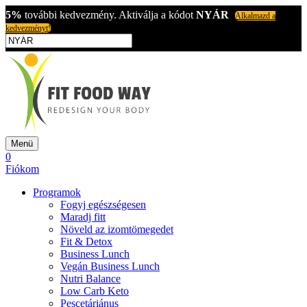
5%
további kedvezmény. Aktiválja a kódot
NYÁR
Alkalmazd a
kedvezményt!
Menü
0
Fiókom
Programok
Fogyj egészségesen
Maradj fitt
Növeld az izomtömegedet
Fit & Detox
Business Lunch
Vegán Business Lunch
Nutri Balance
Low Carb Keto
Pescetáriánus