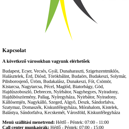
Kapcsolat
A következő városokban vagyunk elérhetőek
Budapest, Ecser, Vecsés, Gyál, Dunaharaszti, Szigetszentmiklós,
Halásztelek, Érd, Diósd, Törökbálint, Budaörs, Budakeszi, Solymár,
Pilisborosjenő, Üröm, Budakalász, Dunakeszi, Fót, Csömör,
Kistarcsa, Nagytarcsa, Pécel, Maglód, Biatorbágy, Göd,
Hajdúszoboszló, Debrecen, Nyírbátor, Nagyhegyes, Nyiradony,
Hajdúböszörmény, Pallag, Nyíregyháza, Nyirbátor, Nyiradony,
Kállósemjén, Nagykálló, Szeged, Algyõ, Deszk, Sándorfalva,
Szatymaz, Domaszék, Kiskunfélegyháza, Mórahalom, Kistelek,
Balástya, Sándorfalva, Kecskemét, Városföld, Kiskunfélegyháza
Menü szállítási menetrend:
Hétfő - Péntek: 07:00 - 11:00
Call center munkaórák:
Hétfő - Péntek: 07:00 - 15:00