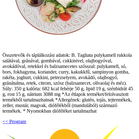
Összetevők és táplálkozási adatok: B. Tagliata pulykamell rukkola
salátával, gránával, gombával, cukkinivel, olajbogyóval,
avokádóval, retekkel és balzsamecetes szósszal: pulykamell, só,
bors, fokhagyma, koriander, curry, kakukkfű, sampinyon gomba,
rakéta, joghurt, cukkini, petrezselyem, avokádó, olajbogyó,
gránátalma, retek, citrom, szósz (balzsamecet, olívaolaj és méz).
Súly: 350 g kalória: 682 kcal fehérje 50 g, lipid 19 g, szénhidrát 45
g, rost 15 g, nátrium 3088 mg *Az étlapok terméket/felolvasztott
termékből tartalmazhatnak *Allergének: glutén, tojás, tejtermékek,
zeller, mustár, magvak, diófélékből (mandulából) származó
termékek. * Nyomokban dióféléket tartalmazhat
<< Program