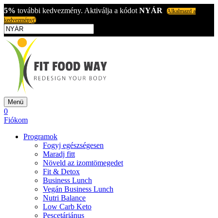
5%
további kedvezmény. Aktiválja a kódot
NYÁR
Alkalmazd a
kedvezményt!
Menü
0
Fiókom
Programok
Fogyj egészségesen
Maradj fitt
Növeld az izomtömegedet
Fit & Detox
Business Lunch
Vegán Business Lunch
Nutri Balance
Low Carb Keto
Pescetáriánus