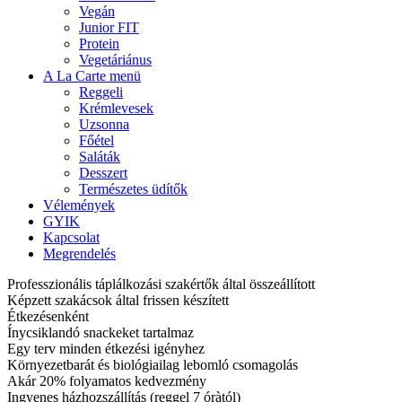
Vegán
Junior FIT
Protein
Vegetáriánus
A La Carte menü
Reggeli
Krémlevesek
Uzsonna
Főétel
Saláták
Desszert
Természetes üdítők
Vélemények
GYIK
Kapcsolat
Megrendelés
Professzionális táplálkozási szakértők által összeállított
Képzett szakácsok által frissen készített
Étkezésenként
Ínycsiklandó snackeket tartalmaz
Egy terv minden étkezési igényhez
Környezetbarát és biológiailag lebomló csomagolás
Akár 20% folyamatos kedvezmény
Ingyenes házhozszállítás (reggel 7 óràtól)