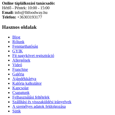
Online tàplàlkozàsi tanàcsadò:
Hétfő - Péntek: 10:00 - 15:00
Email:
info@fitfoodway.hu
Telefon:
+36303193177
Hasznos oldalak
Blog
Rólunk
Fenntarthatóság
GYIK
Fit nagykövet regisztráció
Allergének
Videó
Franchise
Galéria
Ajándékkártya
Kalória kalkulátor
Kapcsolat
Csapatunk
Felhasználási feltételek
Szállítási és visszaküldési irányelvek
A személyes adatok feldolgozása
Sütik