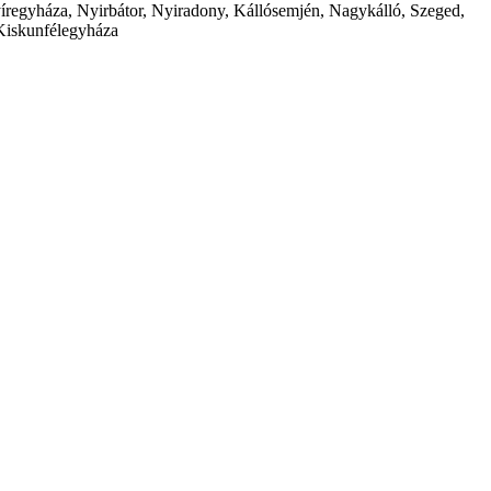
íregyháza, Nyirbátor, Nyiradony, Kállósemjén, Nagykálló, Szeged,
Kiskunfélegyháza