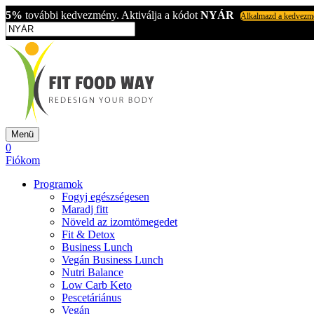
5%
további kedvezmény. Aktiválja a kódot
NYÁR
Alkalmazd a kedvezm
Menü
0
Fiókom
Programok
Fogyj egészségesen
Maradj fitt
Növeld az izomtömegedet
Fit & Detox
Business Lunch
Vegán Business Lunch
Nutri Balance
Low Carb Keto
Pescetáriánus
Vegán