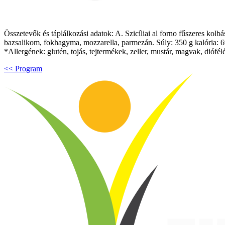
Összetevők és táplálkozási adatok: A. Szicíliai al forno fűszeres kolb
bazsalikom, fokhagyma, mozzarella, parmezán. Súly: 350 g kalória: 69
*Allergének: glutén, tojás, tejtermékek, zeller, mustár, magvak, dió
<< Program