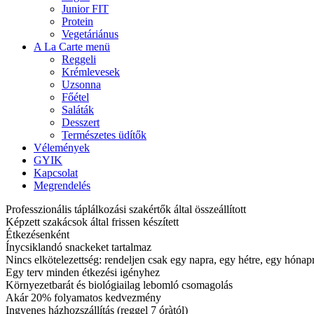
Junior FIT
Protein
Vegetáriánus
A La Carte menü
Reggeli
Krémlevesek
Uzsonna
Főétel
Saláták
Desszert
Természetes üdítők
Vélemények
GYIK
Kapcsolat
Megrendelés
Professzionális táplálkozási szakértők által összeállított
Képzett szakácsok által frissen készített
Étkezésenként
Ínycsiklandó snackeket tartalmaz
Nincs elkötelezettség: rendeljen csak egy napra, egy hétre, egy hóna
Egy terv minden étkezési igényhez
Környezetbarát és biológiailag lebomló csomagolás
Akár 20% folyamatos kedvezmény
Ingyenes házhozszállítás (reggel 7 óràtól)