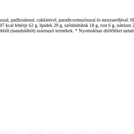
ásszal, padlizsánnal, cukkinivel, paradicsomszósszal és mozzarellával: f
7 kcal fehérje 62 g, lipidek 29 g, szénhidrátok 18 g, rost 6 g, nátrium
félékből (mandulából) származó termékek. * Nyomokban dióféléket tarta