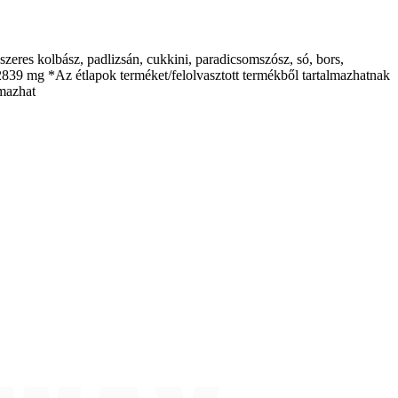
űszeres kolbász, padlizsán, cukkini, paradicsomszósz, só, bors,
 2839 mg *Az étlapok terméket/felolvasztott termékből tartalmazhatnak
lmazhat