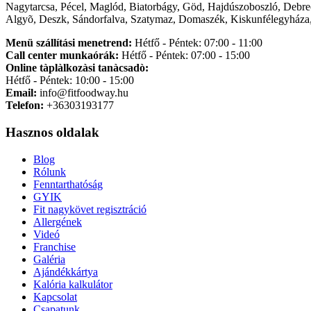
Nagytarcsa, Pécel, Maglód, Biatorbágy, Göd, Hajdúszoboszló, Debre
Algyõ, Deszk, Sándorfalva, Szatymaz, Domaszék, Kiskunfélegyháza,
Menü szállítási menetrend:
Hétfő - Péntek: 07:00 - 11:00
Call center munkaórák:
Hétfő - Péntek: 07:00 - 15:00
Online tàplàlkozàsi tanàcsadò:
Hétfő - Péntek: 10:00 - 15:00
Email:
info@fitfoodway.hu
Telefon:
+36303193177
Hasznos oldalak
Blog
Rólunk
Fenntarthatóság
GYIK
Fit nagykövet regisztráció
Allergének
Videó
Franchise
Galéria
Ajándékkártya
Kalória kalkulátor
Kapcsolat
Csapatunk