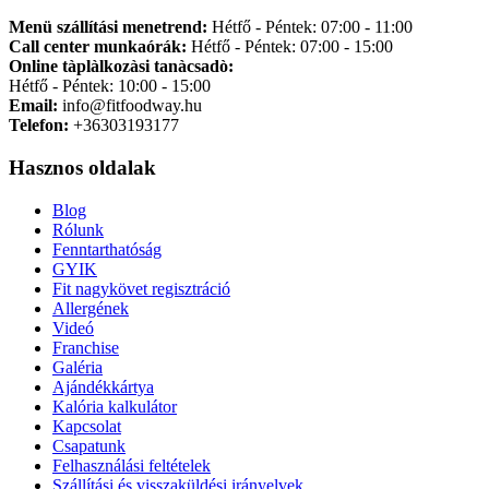
Menü szállítási menetrend:
Hétfő - Péntek: 07:00 - 11:00
Call center munkaórák:
Hétfő - Péntek: 07:00 - 15:00
Online tàplàlkozàsi tanàcsadò:
Hétfő - Péntek: 10:00 - 15:00
Email:
info@fitfoodway.hu
Telefon:
+36303193177
Hasznos oldalak
Blog
Rólunk
Fenntarthatóság
GYIK
Fit nagykövet regisztráció
Allergének
Videó
Franchise
Galéria
Ajándékkártya
Kalória kalkulátor
Kapcsolat
Csapatunk
Felhasználási feltételek
Szállítási és visszaküldési irányelvek