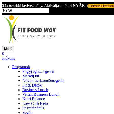
5%
további kedvezmény. Aktiválja a kódot
NYÁR
Alkalmazd a kedvezm
Menü
0
Fiókom
Programok
Fogyj egészségesen
Maradj fitt
Növeld az izomtömegedet
Fit & Detox
Business Lunch
Vegán Business Lunch
Nutri Balance
Low Carb Keto
Pescetáriánus
Vegán