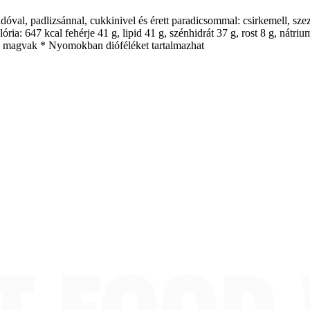
val, padlizsánnal, cukkinivel és érett paradicsommal: csirkemell, szez
lória: 647 kcal fehérje 41 g, lipid 41 g, szénhidrát 37 g, rost 8 g, nát
tár, magvak * Nyomokban dióféléket tartalmazhat