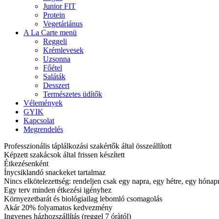
Junior FIT
Protein
Vegetáriánus
A La Carte menü
Reggeli
Krémlevesek
Uzsonna
Főétel
Saláták
Desszert
Természetes üdítők
Vélemények
GYIK
Kapcsolat
Megrendelés
Professzionális táplálkozási szakértők által összeállított
Képzett szakácsok által frissen készített
Étkezésenként
Ínycsiklandó snackeket tartalmaz
Nincs elkötelezettség: rendeljen csak egy napra, egy hétre, egy hóna
Egy terv minden étkezési igényhez
Környezetbarát és biológiailag lebomló csomagolás
Akár 20% folyamatos kedvezmény
Ingyenes házhozszállítás (reggel 7 óràtól)