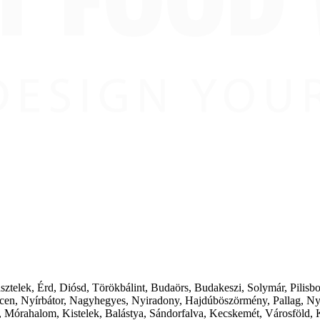
ásztelek, Érd, Diósd, Törökbálint, Budaörs, Budakeszi, Solymár, Pilis
cen, Nyírbátor, Nagyhegyes, Nyiradony, Hajdúböszörmény, Pallag, Ny
 Mórahalom, Kistelek, Balástya, Sándorfalva, Kecskemét, Városföld, 