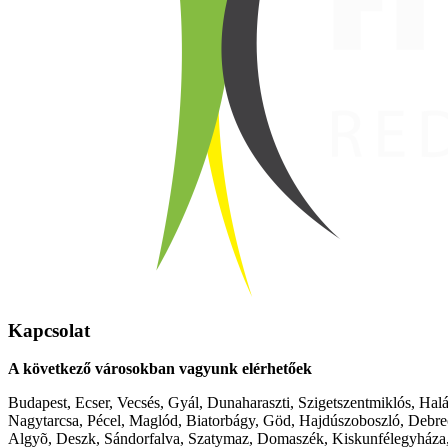
Kapcsolat
A következő városokban vagyunk elérhetőek
Budapest, Ecser, Vecsés, Gyál, Dunaharaszti, Szigetszentmiklós, Hal
Nagytarcsa, Pécel, Maglód, Biatorbágy, Göd, Hajdúszoboszló, Debre
Algyõ, Deszk, Sándorfalva, Szatymaz, Domaszék, Kiskunfélegyháza,