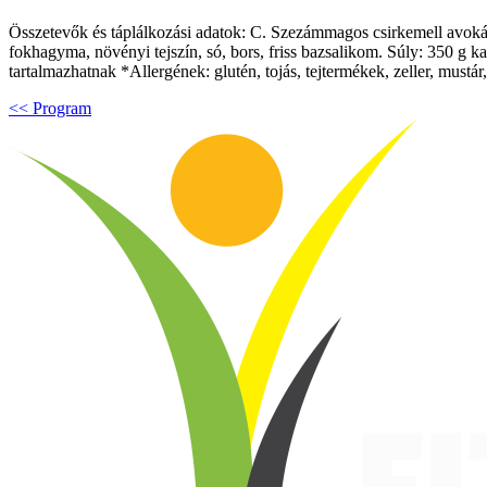
Összetevők és táplálkozási adatok: C. Szezámmagos csirkemell avokádó
fokhagyma, növényi tejszín, só, bors, friss bazsalikom. Súly: 350 g ka
tartalmazhatnak *Allergének: glutén, tojás, tejtermékek, zeller, mus
<< Program