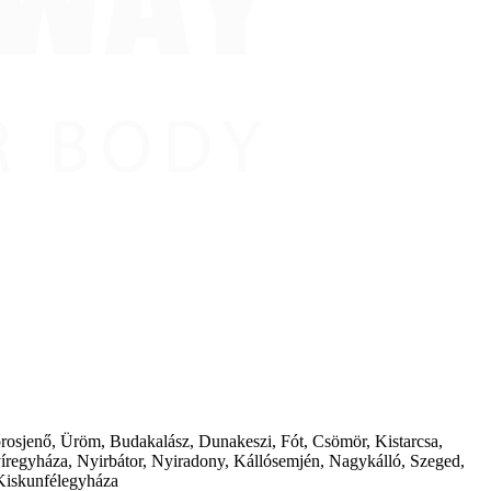
borosjenő, Üröm, Budakalász, Dunakeszi, Fót, Csömör, Kistarcsa,
íregyháza, Nyirbátor, Nyiradony, Kállósemjén, Nagykálló, Szeged,
Kiskunfélegyháza