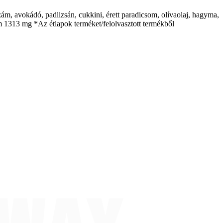
ám, avokádó, padlizsán, cukkini, érett paradicsom, olívaolaj, hagyma,
rium 1313 mg *Az étlapok terméket/felolvasztott termékből