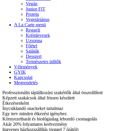
Vegán
Junior FIT
Protein
Vegetáriánus
A La Carte menü
Reggeli
Krémlevesek
Uzsonna
Főétel
Saláták
Desszert
Természetes üdítők
Vélemények
GYIK
Kapcsolat
Megrendelés
Professzionális táplálkozási szakértők által összeállított
Képzett szakácsok által frissen készített
Étkezésenként
Ínycsiklandó snackeket tartalmaz
Egy terv minden étkezési igényhez
Környezetbarát és biológiailag lebomló csomagolás
Akár 20% folyamatos kedvezmény
Ingyenes házhozszállítás (reggel 7 óràtól)