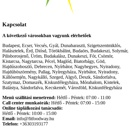
Kapcsolat
A következő városokban vagyunk elérhetőek
Budapest, Ecser, Vecsés, Gyál, Dunaharaszti, Szigetszentmiklós,
Halásztelek, Érd, Diósd, Törökbálint, Budaörs, Budakeszi, Solymár,
Pilisborosjenő, Üröm, Budakalász, Dunakeszi, Fót, Csömör,
Kistarcsa, Nagytarcsa, Pécel, Maglód, Biatorbágy, Göd,
Hajdúszoboszló, Debrecen, Nyírbátor, Nagyhegyes, Nyiradony,
Hajdúböszörmény, Pallag, Nyíregyháza, Nyirbátor, Nyiradony,
Kállósemjén, Nagykálló, Szeged, Algyõ, Deszk, Sándorfalva,
Szatymaz, Domaszék, Kiskunfélegyháza, Mórahalom, Kistelek,
Balástya, Sándorfalva, Kecskemét, Városföld, Kiskunfélegyháza
Menü szállítási menetrend:
Hétfő - Péntek: 07:00 - 11:00
Call center munkaórák:
Hétfő - Péntek: 07:00 - 15:00
Online tàplàlkozàsi tanàcsadò:
Hétfő - Péntek: 10:00 - 15:00
Email:
info@fitfoodway.hu
Telefon:
+36303193177