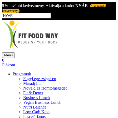
5%
további kedvezmény. Aktiválja a kódot
NYÁR
Alkalmazd a
kedvezményt!
Menü
0
Fiókom
Programok
Fogyj egészségesen
Maradj fitt
Növeld az izomtömegedet
Fit & Detox
Business Lunch
Vegán Business Lunch
Nutri Balance
Low Carb Keto
Pescetáriánus