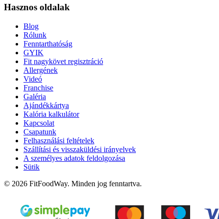
Hasznos oldalak
Blog
Rólunk
Fenntarthatóság
GYIK
Fit nagykövet regisztráció
Allergének
Videó
Franchise
Galéria
Ajándékkártya
Kalória kalkulátor
Kapcsolat
Csapatunk
Felhasználási feltételek
Szállítási és visszaküldési irányelvek
A személyes adatok feldolgozása
Sütik
© 2026 FitFoodWay. Minden jog fenntartva.