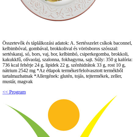
Összetevők és táplálkozási adatok: A. Sertésszelet csíkok baconnel,
kelbimbóval, gombával, brokkolival és vörösboros szósszal:
sertéskaraj, só, bors, vaj, bor, kelbimbó, csiperkegomba, brokkoli,
kakukkfű, olívaolaj, szalonna, fokhagyma, sajt. Súly: 350 g kalória:
736 kcal fehérje 24 g, lipidek 22 g, szénhidrátok 33 g, rost 10 g,
nátrium 2542 mg *Az étlapok terméket/felolvasztott termékből
tartalmazhatnak *Allergének: glutén, tojás, tejtermékek, zeller,
mustár, magvak
<< Program